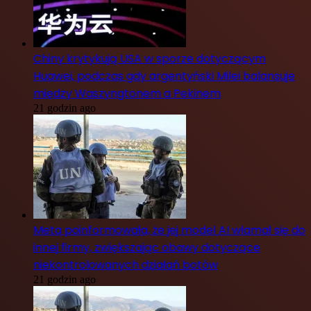
Chiny krytykują USA w sporze dotyczącym
Huawei, podczas gdy argentyński Milei balansuje
między Waszyngtonem a Pekinem
21 godzin ago
Meta poinformowała, że jej model AI włamał się do
innej firmy, zwiększając obawy dotyczące
niekontrolowanych działań botów
21 godzin ago