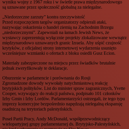
wyniku wojny z 1967 roku i w świetle prawa międzynarodowego
są uznawane przez społeczność globalną za nielegalne.
„Niedorzeczne zarzuty” kontra rzeczywistość
Przed rozpoczęciem targów organizatorzy odpierali ataki,
nazywając oskarżenia o handel ziemią na Zachodnim Brzegu
„niedorzecznymi”. Zapewniali na łamach Jewish News, że
wystawcy zaprezentują wyłącznie projekty zlokalizowane wewnątrz
międzynarodowo uznawanych granic Izraela. Aby uśpić czujność
krytyków, z oficjalnej strony internetowej wydarzenia usunięto
wcześniejsze wzmianki o ofertach z bloku osiedli Gusz Ecion.
Materiały zabezpieczone na miejscu przez świadków brutalnie
jednak zweryfikowały te deklaracje.
Oburzenie w parlamencie i porównania do Rosji
Zgromadzone dowody wywołały natychmiastową reakcję
brytyjskich polityków. List do minister spraw zagranicznych, Yvette
Cooper, wzywający do reakcji państwa, podpisało 101 członków
Izby Gmin i Izby Lordów. Parlamentarzyści ostrzegali, że tego typu
imprezy komercyjne bezpośrednio napędzają nielegalną ekspansję
osadniczą na terytoriach palestyńskich.
Poseł Partii Pracy, Andy McDonald, współprzewodniczący
wielopartyjnej grupy parlamentarnej ds. Brytyjsko-Palestyńskich,