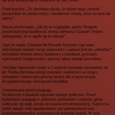
nie krył wzburzenia w rozmowie ze Sky News:
Ostra krytyka: „To absolutna ohyda, że ludzie mają czelność
przyjeżdżać do naszej stolicy i handlować ziemią, która do nich nie
należy”.
Mocne porównanie: „Jak by to wyglądało, gdyby Rosjanie
przyjechali tutaj handlować ziemią odebraną Ukrainie? Jestem
zdruzgotany, że w ogóle się to toleruje”.
Apel do rządu: Zdaniem McDonalda brytyjski rząd musi
natychmiast zmienić swoje stanowisko i zamiast jedynie „odradzać”
brytyjskim firmom relacje handlowe z osiedlami, powinien
wprowadzić kategoryczny i prawny zakaz takiego procederu.
Oficjalne stanowisko rządu w Londynie pozostaje niezmienne od
lat: Wielka Brytania uznaje izraelskie osadnictwo za rażąco
nielegalne i stanowiące główną barierę dla wypracowania
dwupaństwowego rozwiązania konfliktu.
Aresztowania przed synagogą
Wydarzenie wzbudziło ogromne emocje społeczne. Przed
budynkiem synagogi w północno-zachodnim Londynie, gdzie
odbywały się targi, doszło do masowych demonstracji. Naprzeciw
siebie stanęły setki manifestantów pro-palestyńskich oraz
kontrdemonstrantów popierających działania Izraela. W celu