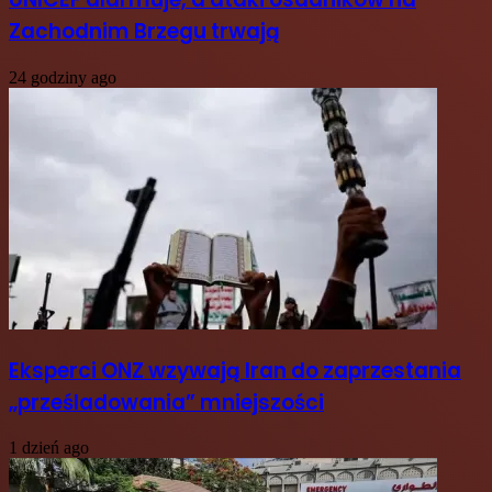
Zachodnim Brzegu trwają
24 godziny ago
Eksperci ONZ wzywają Iran do zaprzestania
„prześladowania” mniejszości
1 dzień ago