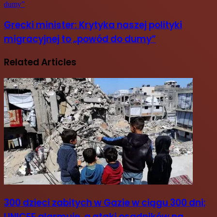
dumy”
Grecki minister: Krytyka naszej polityki
migracyjnej to „powód do dumy”
Related Articles
300 dzieci zabitych w Gazie w ciągu 300 dni;
UNICEF alarmuje, a ataki osadników na