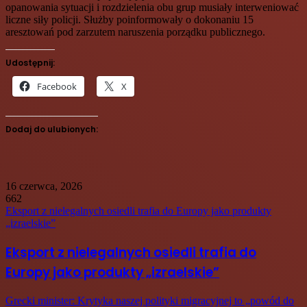
opanowania sytuacji i rozdzielenia obu grup musiały interweniować
liczne siły policji. Służby poinformowały o dokonaniu 15
aresztowań pod zarzutem naruszenia porządku publicznego.
Udostępnij:
Facebook
X
Dodaj do ulubionych:
16 czerwca, 2026
662
Eksport z nielegalnych osiedli trafia do Europy jako produkty
„izraelskie”
Eksport z nielegalnych osiedli trafia do
Europy jako produkty „izraelskie”
Grecki minister: Krytyka naszej polityki migracyjnej to „powód do