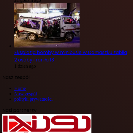
21 godzin ago
Eksplozja bomby w minibusie w Damaszku zabiła
2 osoby i raniła 13
1 dzień ago
Nasz zespół
Home
Nasz zespół
polityki prywatności
Nasi partnerzy