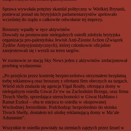
Sprawa wywołała potężny skandal polityczny w Wielkiej Brytanii,
ponieważ ponad stu brytyjskich parlamentarzystów apelowało
wcześniej do rządu o całkowite odwołanie tej imprezy.
Broszury wpadły w ręce aktywistów
Dowody na promowanie nielegalnych osiedli zdobyła brytyjska
organizacja pro-palestyńska Jewish Anti-Zionist Action (Związek
Żydów Antysyjonistycznych), której członkowie oficjalnie
zarejestrowali się i weszli na teren targów.
W rozmowie ze stacją Sky News jeden z aktywistów zrelacjonował
przebieg wydarzenia:
„Po przejściu przez kontrolę bezpieczeństwa otrzymałem bezpłatną
torbę reklamową oraz broszurę z ofertami firm obecnych na targach.
Wśród nich znalazła się agencja Yigal Realty, oferująca domy w
nielegalnym osiedlu Giwat Ze’ew na Zachodnim Brzegu, oraz firma
Tivuch Shelly, sprzedająca nieruchomości w Giwat HaMatos i
Ramat Eszkol – oba te miejsca to osiedla w okupowanej
Wschodniej Jerozolimie. Podchodząc bezpośrednio do stoiska
Tivuch Shelly, dostałem też ulotkę reklamującą domy w Ma’ale
Adummim”.
Wszystkie te osiedla powstały na ziemiach zajętych przez Izrael w