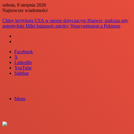
sobota, 8 sierpnia 2026
Najnowsze wiadomości
Chiny krytykują USA w sporze dotyczącym Huawei, podczas gdy
argentyński Milei balansuje między Waszyngtonem a Pekinem
Facebook
X
LinkedIn
YouTube
Sidebar
Menu