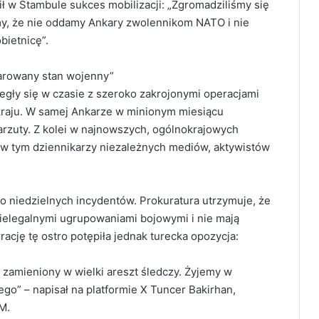
ł w Stambule sukces mobilizacji: „Zgromadziliśmy się
śmy, że nie oddamy Ankary zwolennikom NATO i nie
bietnicę”.
larowany stan wojenny”
gły się w czasie z szeroko zakrojonymi operacjami
raju. W samej Ankarze w minionym miesiącu
arzuty. Z kolei w najnowszych, ogólnokrajowych
 w tym dziennikarzy niezależnych mediów, aktywistów
 niedzielnych incydentów. Prokuratura utrzymuje, że
ielegalnymi ugrupowaniami bojowymi i nie mają
cję tę ostro potępiła jednak turecka opozycja:
 zamieniony w wielki areszt śledczy. Żyjemy w
o” – napisał na platformie X Tuncer Bakirhan,
M.