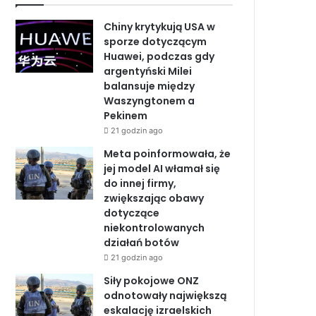
b
e
u
Chiny krytykują USA w
o
d
b
sporze dotyczącym
Huawei, podczas gdy
o
I
e
argentyński Milei
balansuje między
k
n
Waszyngtonem a
Pekinem
21 godzin ago
Meta poinformowała, że
jej model AI włamał się
do innej firmy,
zwiększając obawy
dotyczące
niekontrolowanych
działań botów
21 godzin ago
Siły pokojowe ONZ
odnotowały największą
eskalację izraelskich