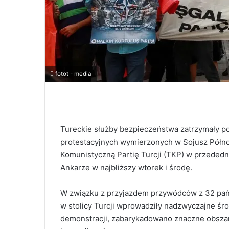
fotot - media
Tureckie służby bezpieczeństwa zatrzymały p
protestacyjnych wymierzonych w Sojusz Północ
Komunistyczną Partię Turcji (TKP) w przededni
Ankarze w najbliższy wtorek i środę.
W związku z przyjazdem przywódców z 32 pańs
w stolicy Turcji wprowadziły nadzwyczajne śr
demonstracji, zabarykadowano znaczne obszary