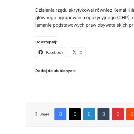
Działania rządu skrytykował również Kemal Kı
głównego ugrupowania opozycyjnego (CHP), o
łamanie podstawowych praw obywatelskich p
Udostępnij:
Facebook
X
Dodaj do ulubionych:
Facebook
X
LinkedIn
Tumblr
Pinterest
Share