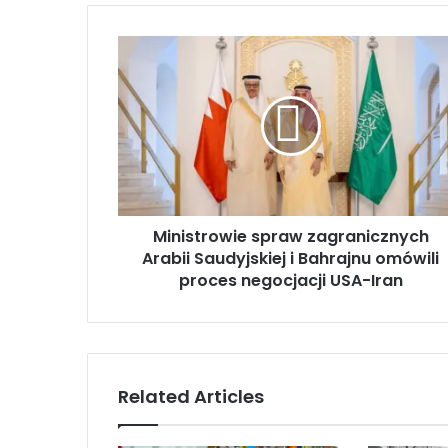
M
i
n
i
s
t
r
o
w
Ministrowie spraw zagranicznych
i
Arabii Saudyjskiej i Bahrajnu omówili
e
s
proces negocjacji USA-Iran
p
r
a
w
z
Related Articles
a
g
r