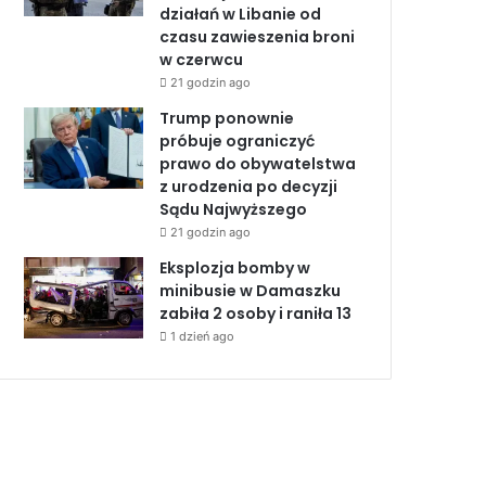
działań w Libanie od
czasu zawieszenia broni
w czerwcu
21 godzin ago
Trump ponownie
próbuje ograniczyć
prawo do obywatelstwa
z urodzenia po decyzji
Sądu Najwyższego
21 godzin ago
Eksplozja bomby w
minibusie w Damaszku
zabiła 2 osoby i raniła 13
1 dzień ago