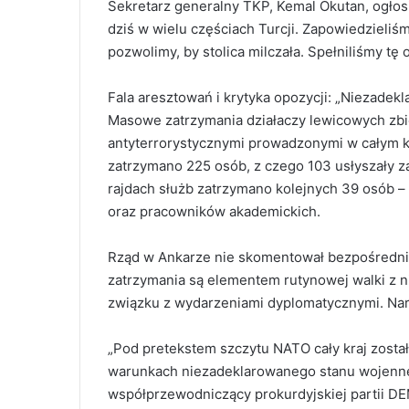
Sekretarz generalny TKP, Kemal Okutan, ogłosi
dziś w wielu częściach Turcji. Zapowiedzieli
pozwolimy, by stolica milczała. Spełniliśmy tę o
Fala aresztowań i krytyka opozycji: „Niezadek
Masowe zatrzymania działaczy lewicowych zbie
antyterrorystycznymi prowadzonymi w całym k
zatrzymano 225 osób, z czego 103 usłyszały z
rajdach służb zatrzymano kolejnych 39 osób –
oraz pracowników akademickich.
Rząd w Ankarze nie skomentował bezpośrednio
zatrzymania są elementem rutynowej walki z n
związku z wydarzeniami dyplomatycznymi. Narra
„Pod pretekstem szczytu NATO cały kraj został
warunkach niezadeklarowanego stanu wojenneg
współprzewodniczący prokurdyjskiej partii DE