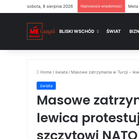
sobota, 8 sierpnia 2026
Najnowsze wiadomości
BLISKI WSCHÓD
ŚWIAT
BIZ
Home
/
świata
/
Masowe zatrzymania w Turcji – le
świata
Masowe zatrzym
lewica protestu
szczytowi NATO