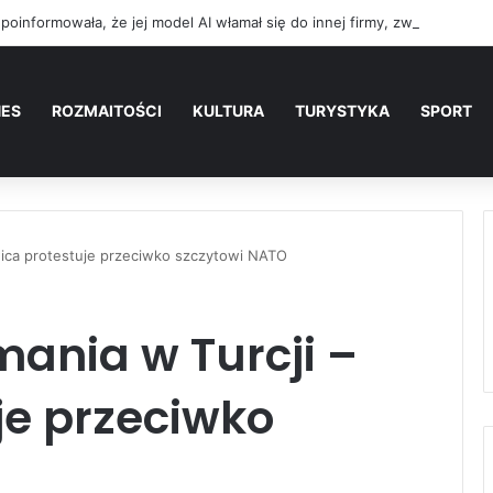
NES
ROZMAITOŚCI
KULTURA
TURYSTYKA
SPORT
wica protestuje przeciwko szczytowi NATO
ania w Turcji –
je przeciwko