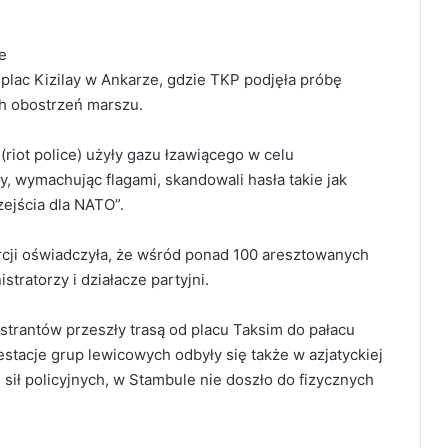
e
plac Kizilay w Ankarze, gdzie TKP podjęła próbę
h obostrzeń marszu.
 (riot police) użyły gazu łzawiącego w celu
y, wymachując flagami, skandowali hasła takie jak
ejścia dla NATO”.
rcji oświadczyła, że wśród ponad 100 aresztowanych
stratorzy i działacze partyjni.
trantów przeszły trasą od placu Taksim do pałacu
tacje grup lewicowych odbyły się także w azjatyckiej
sił policyjnych, w Stambule nie doszło do fizycznych