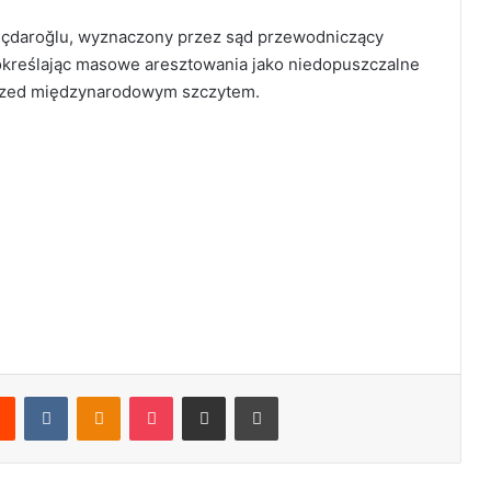
lıçdaroğlu, wyznaczony przez sąd przewodniczący
kreślając masowe aresztowania jako niedopuszczalne
rzed międzynarodowym szczytem.
Reddit
VKontakte
Odnoklassniki
Pocket
Share via Email
Print