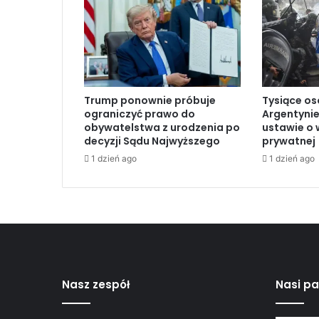
a
n
i
c
z
n
Trump ponownie próbuje
Tysiące os
y
ograniczyć prawo do
Argentynie
c
obywatelstwa z urodzenia po
ustawie o 
h
decyzji Sądu Najwyższego
prywatnej
A
1 dzień ago
1 dzień ago
r
a
b
i
i
S
a
u
d
Nasz zespół
Nasi pa
y
j