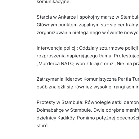
komunikacyjne.
Starcia w Ankarze i spokojny marsz w Stambul
Głównym punktem zapalnym stał się centralny 
zorganizowania nielegalnego w świetle nowyc
Interwencja policji: Oddziały szturmowe policji
rozproszenia napierającego tłumu. Protestując
„Morderca NATO, won z kraju” oraz „Nie ma prz
Zatrzymania liderów: Komunistyczna Partia Tu
osób znaleźli się również wysokiej rangi admini
Protesty w Stambule: Równolegle setki demons
Dolmabahçe w Stambule. Dwie odrębne manifes
dzielnicy Kadıköy. Pomimo potężnej obecności 
starć.