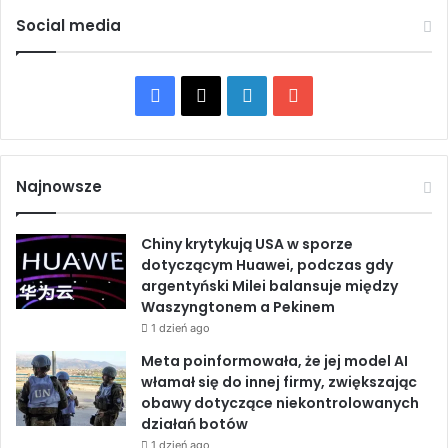
c
g
Social media
j
e
i
n
p
c
F
X
L
Y
o
j
w
e
a
i
o
i
b
ą
ę
c
n
u
z
d
Najnowsze
a
ą
e
k
T
n
m
Chiny krytykują USA w sporze
e
o
b
e
u
dotyczącym Huawei, podczas gdy
j
g
argentyński Milei balansuje między
z
ł
o
d
b
Waszyngtonem a Pekinem
T
y
r
1 dzień ago
h
o
I
e
u
a
Meta poinformowała, że jej model AI
m
k
k
n
włamał się do innej firmy, zwiększając
p
o
obawy dotyczące niekontrolowanych
e
w
działań botów
m
a
1 dzień ago