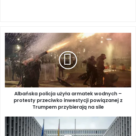
A
l
b
a
ń
s
k
a
p
Albańska policja użyła armatek wodnych –
o
protesty przeciwko inwestycji powiązanej z
l
i
Trumpem przybierają na sile
c
j
N
a
i
u
e