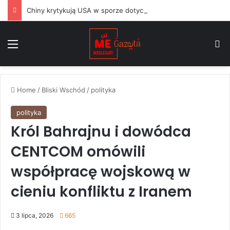
Chiny krytykują USA w sporze dotyczącym Huawei, podczas gdy argentyński Milei balansuje między Waszyngtonem a Pekinem
Menu
S
Home
/
Bliski Wschód
/
polityka
polityka
Król Bahrajnu i dowódca
CENTCOM omówili
współpracę wojskową w
cieniu konfliktu z Iranem
3 lipca, 2026
665