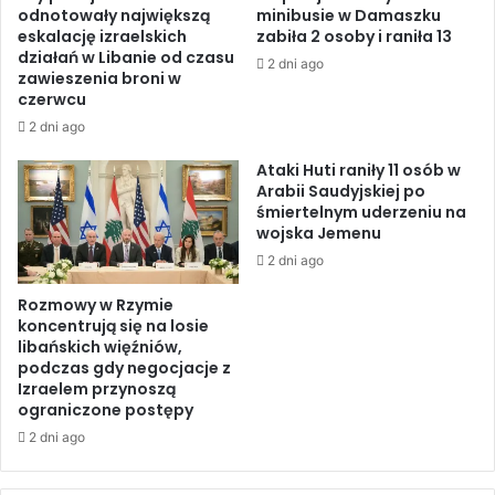
e
odnotowały największą
minibusie w Damaszku
t
n
eskalację izraelskich
zabiła 2 osoby i raniła 13
e
i
działań w Libanie od czasu
2 dni ago
s
a
zawieszenia broni w
t
s
czerwcu
y
ł
2 dni ago
p
u
r
ż
Ataki Huti raniły 11 osób w
z
b
Arabii Saudyjskiej po
e
śmiertelnym uderzeniu na
s
wojska Jemenu
c
p
i
e
2 dni ago
w
c
k
Rozmowy w Rzymie
j
o
koncentrują się na losie
a
libańskich więźniów,
i
l
podczas gdy negocjacje z
n
n
Izraelem przynoszą
w
y
ograniczone postępy
e
c
2 dni ago
s
h
t
–
y
a