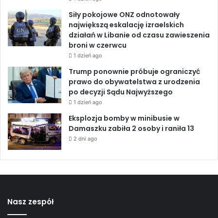
p
ć
r
Siły pokojowe ONZ odnotowały
i
z
największą eskalację izraelskich
d
y
działań w Libanie od czasu zawieszenia
e
b
broni w czerwcu
z
i
i
1 dzień ago
e
n
Trump ponownie próbuje ograniczyć
r
f
prawo do obywatelstwa z urodzenia
a
o
po decyzji Sądu Najwyższego
j
r
1 dzień ago
ą
m
n
o
Eksplozja bomby w minibusie w
a
w
Damaszku zabiła 2 osoby i raniła 13
s
a
2 dni ago
i
ć
l
n
e
a
p
a
s
Nasz zespół
t