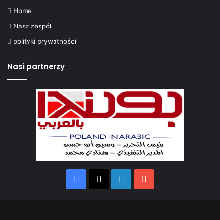
n
Home
i
k
Nasz zespół
ó
polityki prywatności
w
Nasi partnerzy
Facebook
X
LinkedIn
YouTube