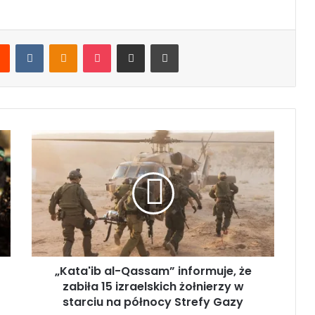
Reddit
VKontakte
Odnoklassniki
Pocket
Share via Email
Print
„
K
a
t
a
'
i
b
a
„Kata'ib al-Qassam” informuje, że
l
zabiła 15 izraelskich żołnierzy w
-
Q
starciu na północy Strefy Gazy
a