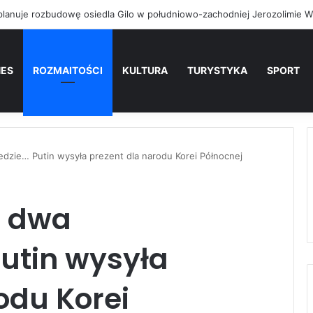
NES
ROZMAITOŚCI
KULTURA
TURYSTYKA
SPORT
edzie… Putin wysyła prezent dla narodu Korei Północnej
i dwa
utin wysyła
odu Korei