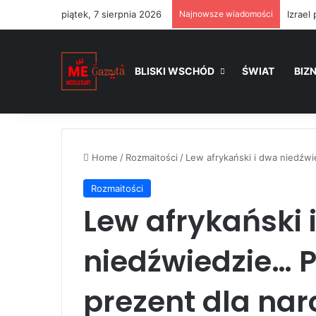
piątek, 7 sierpnia 2026
Najnowsze wiadomości
BLISKI WSCHÓD
ŚWIAT
BIZ
Home
/
Rozmaitości
/
Lew afrykański i dwa niedźwi
Rozmaitości
Lew afrykański 
niedźwiedzie… P
prezent dla nar