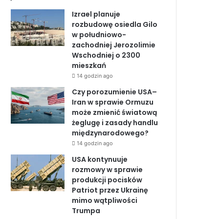
b
e
u
Izrael planuje
o
d
b
rozbudowę osiedla Gilo
w południowo-
o
I
e
zachodniej Jerozolimie
Wschodniej o 2300
k
n
mieszkań
14 godzin ago
Czy porozumienie USA–
Iran w sprawie Ormuzu
może zmienić światową
żeglugę i zasady handlu
międzynarodowego?
14 godzin ago
USA kontynuuje
rozmowy w sprawie
produkcji pocisków
Patriot przez Ukrainę
mimo wątpliwości
Trumpa