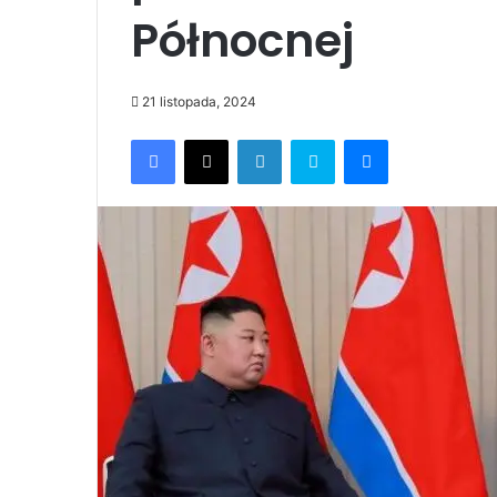
Północnej
21 listopada, 2024
Facebook
X
LinkedIn
Skype
Messenger