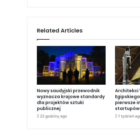
t
a
r
z
Related Articles
H
a
m
a
s
u
d
o
d
Nowy saudyjski przewodnik
Architekci
e
wyznacza krajowe standardy
Egipskiego
c
dla projektów sztuki
pierwsze i
y
publicznej
startupów
z
22 godziny ago
1 tydzień ag
j
i
M
T