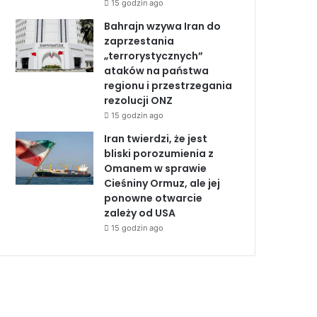
15 godzin ago
Bahrajn wzywa Iran do
zaprzestania
„terrorystycznych”
ataków na państwa
regionu i przestrzegania
rezolucji ONZ
15 godzin ago
Iran twierdzi, że jest
bliski porozumienia z
Omanem w sprawie
Cieśniny Ormuz, ale jej
ponowne otwarcie
zależy od USA
15 godzin ago