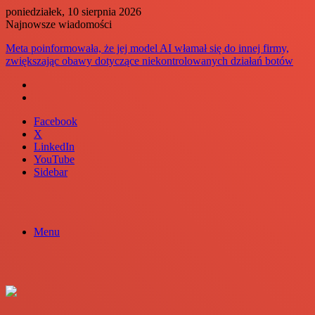
poniedziałek, 10 sierpnia 2026
Najnowsze wiadomości
Siły pokojowe ONZ odnotowały największą eskalację izraelskich
działań w Libanie od czasu zawieszenia broni w czerwcu
Facebook
X
LinkedIn
YouTube
Sidebar
Menu