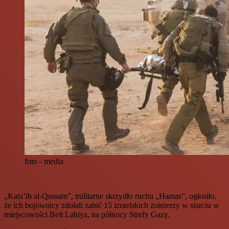
foto - media
„Kata’ib al-Qassam”, militarne skrzydło ruchu „Hamas”, ogłosiło,
że ich bojownicy zdołali zabić 15 izraelskich żołnierzy w starciu w
miejscowości Beit Lahiya, na północy Strefy Gazy.