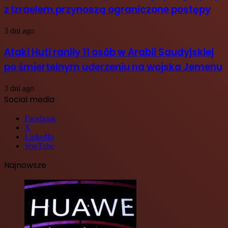
z Izraelem przynoszą ograniczone postępy
3 dni ago
Ataki Huti raniły 11 osób w Arabii Saudyjskiej
po śmiertelnym uderzeniu na wojska Jemenu
3 dni ago
Social media
Facebook
X
LinkedIn
YouTube
Najnowsze