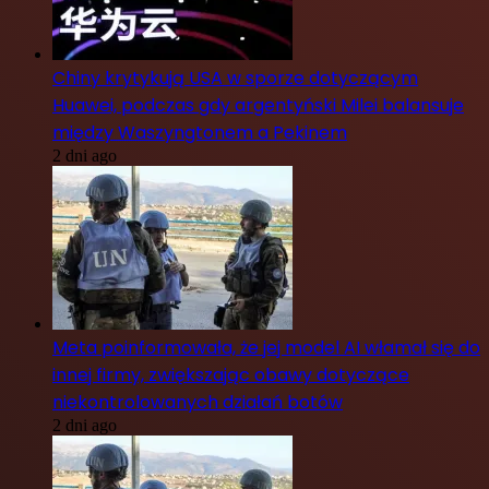
Chiny krytykują USA w sporze dotyczącym
Huawei, podczas gdy argentyński Milei balansuje
między Waszyngtonem a Pekinem
2 dni ago
Meta poinformowała, że jej model AI włamał się do
innej firmy, zwiększając obawy dotyczące
niekontrolowanych działań botów
2 dni ago