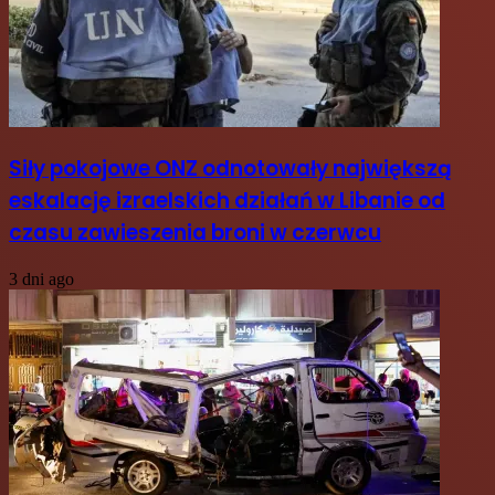
Siły pokojowe ONZ odnotowały największą
eskalację izraelskich działań w Libanie od
czasu zawieszenia broni w czerwcu
3 dni ago