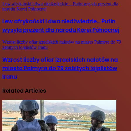
Lew afrykański i dwa niedźwiedzie... Putin wysyła prezent dla
narodu Korei Północnej
Lew afrykański i dwa niedźwiedzie... Putin
wysyła prezent dla narodu Korei Północnej
Wzrost liczby ofiar izraelskich nalotów na miasto Palmyra do 79
zabitych lojalistów Iranu
Wzrost liczby ofiar izraelskich nalotów na
miasto Palmyra do 79 zabitych lojalistów
Iranu
Related Articles