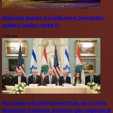
Eksplozja bomby w minibusie w Damaszku
zabiła 2 osoby i raniła 13
3 dni ago
Rozmowy w Rzymie koncentrują się na losie
libańskich więźniów, podczas gdy negocjacje