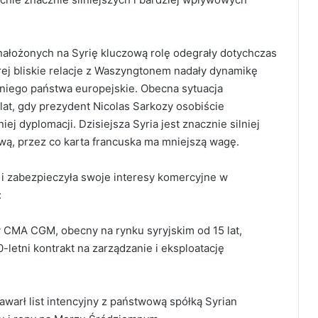
ałożonych na Syrię kluczową rolę odegrały dotychczas
rej bliskie relacje z Waszyngtonem nadały dynamikę
niego państwa europejskie. Obecna sytuacja
u lat, gdy prezydent Nicolas Sarkozy osobiście
j dyplomacji. Dzisiejsza Syria jest znacznie silniej
ą, przez co karta francuska ma mniejszą wagę.
i zabezpieczyła swoje interesy komercyjne w
:
y CMA CGM, obecny na rynku syryjskim od 15 lat,
letni kontrakt na zarządzanie i eksploatację
warł list intencyjny z państwową spółką Syrian