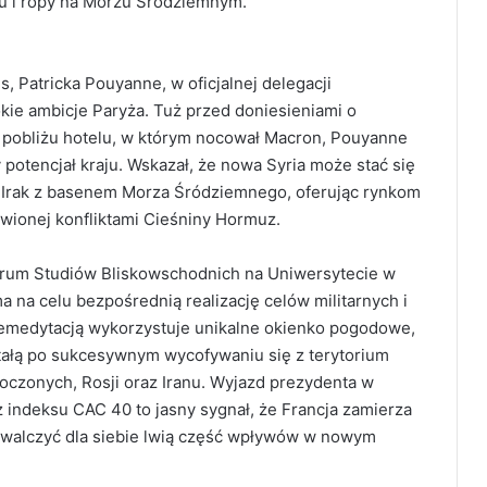
u i ropy na Morzu Śródziemnym.
 Patricka Pouyanne, w oficjalnej delegacji
ie ambicje Paryża. Tuż przed doniesieniami o
obliżu hotelu, w którym nocował Macron, Pouyanne
potencjał kraju. Wskazał, że nowa Syria może stać się
Irak z basenem Morza Śródziemnego, oferując rynkom
wionej konfliktami Cieśniny Hormuz.
ntrum Studiów Bliskowschodnich na Uniwersytecie w
na celu bezpośrednią realizację celów militarnych i
remedytacją wykorzystuje unikalne okienko pogodowe,
tałą po sukcesywnym wycofywaniu się z terytorium
czonych, Rosji oraz Iranu. Wyjazd prezydenta w
indeksu CAC 40 to jasny sygnał, że Francja zamierza
walczyć dla siebie lwią część wpływów w nowym