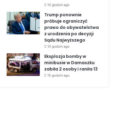
10 godzin ago
Trump ponownie
próbuje ograniczyć
prawo do obywatelstwa
z urodzenia po decyzji
Sądu Najwyższego
10 godzin ago
Eksplozja bomby w
minibusie w Damaszku
zabiła 2 osoby i raniła 13
15 godzin ago