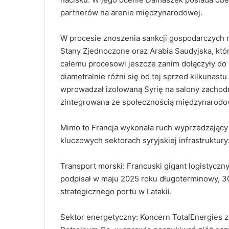
partnerów na arenie międzynarodowej.
W procesie znoszenia sankcji gospodarczych n
Stany Zjednoczone oraz Arabia Saudyjska, któ
całemu procesowi jeszcze zanim dołączyły do 
diametralnie różni się od tej sprzed kilkunast
wprowadzał izolowaną Syrię na salony zachodnie
zintegrowana ze społecznością międzynarodow
Mimo to Francja wykonała ruch wyprzedzający 
kluczowych sektorach syryjskiej infrastruktury
Transport morski: Francuski gigant logistyczn
podpisał w maju 2025 roku długoterminowy, 30-
strategicznego portu w Latakii.
Sektor energetyczny: Koncern TotalEnergies za