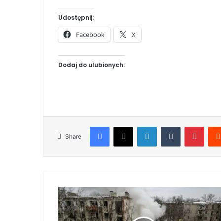
Udostępnij:
Facebook
X
Dodaj do ulubionych:
Facebook
X
LinkedIn
Tumblr
Pinterest
Share
K
r
w