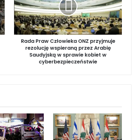
a
P
r
a
w
C
Rada Praw Człowieka ONZ przyjmuje
z
rezolucję wspieraną przez Arabię
ł
o
Saudyjską w sprawie kobiet w
w
cyberbezpieczeństwie
i
e
k
a
O
N
Z
p
r
z
y
j