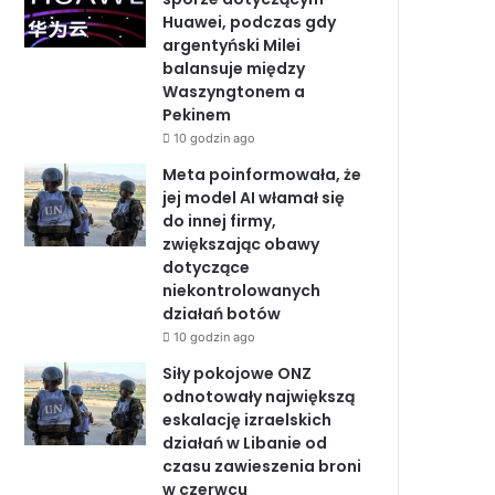
Huawei, podczas gdy
o
I
e
argentyński Milei
balansuje między
k
n
Waszyngtonem a
Pekinem
10 godzin ago
Meta poinformowała, że
jej model AI włamał się
do innej firmy,
zwiększając obawy
dotyczące
niekontrolowanych
działań botów
10 godzin ago
Siły pokojowe ONZ
odnotowały największą
eskalację izraelskich
działań w Libanie od
czasu zawieszenia broni
w czerwcu