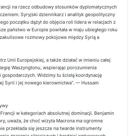
Francji na rzecz odbudowy stosunków dyplomatycznych
oczeniem. Syryjski dziennikarz i analityk geopolityczny
 początku dążył do objęcia roli lidera w relacjach z
sze państwo w Europie powitała w maju ubiegłego roku
 zakulisowe rozmowy pokojowe między Syrią a
 Unii Europejskiej, a także działać w imieniu całej
rategię Waszyngtonu, wspierając porozumienia
i gospodarczych. Widzimy tu ścisłą koordynację
j Syrii i jej nowego kierownictwa”. — Hussam
ływy
 Francji w kategoriach absolutnej dominacji. Benjamin
sory, uważa, że choć wizyta Macrona ma ogromne
nie przekłada się jeszcze na twarde instrumenty
nie znacznie silniejszych i bardziej wpływowych