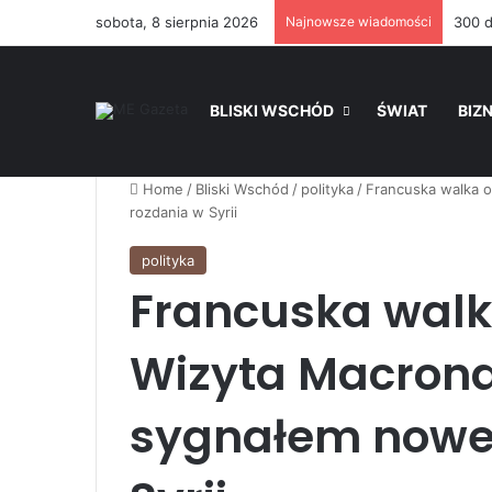
sobota, 8 sierpnia 2026
Najnowsze wiadomości
BLISKI WSCHÓD
ŚWIAT
BIZ
Home
/
Bliski Wschód
/
polityka
/
Francuska walka 
rozdania w Syrii
polityka
Francuska walk
Wizyta Macron
sygnałem nowe