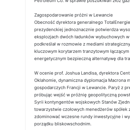
Petroleum Co. w sprawie poszukiwań złóż gaz
Zagospodarowanie próżni w Lewancie
Obecność dyrektora generalnego TotalEnergies,
prezydenckiej jednoznacznie potwierdza wysok
eksplozjach dwóch ładunków wybuchowych w p
podkreślał w rozmowie z mediami strategiczny 
kluczowym korytarzem tranzytowym łączącym 
energetycznym bezpieczną alternatywę dla tra
W ocenie prof. Joshua Landisa, dyrektora Ce
Oklahomie, dynamiczna dyplomacja Macrona ma 
gospodarczych Francji w Lewancie. Paryż z p
próbując wejść w próżnię geopolityczną pows
Syrii kontyngentów wojskowych Stanów Zjedno
towarzystwie czołowych menedżerów spółek z 
zdominować wczesne rundy inwestycyjne i wy
porządku bliskowschodnim.