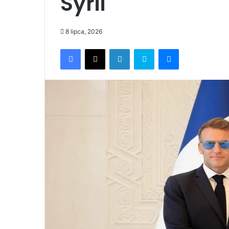
Syrii
8 lipca, 2026
Facebook
X
LinkedIn
Skype
Messenger