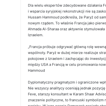
Dla wielu ekspertów zdecydowane działania 
i wsparcia syryjskiej rekonstrukcji nie są zask
Hussam Hammoud podkreśla, że Paryż od samego
nowym rządem. To właśnie Francja jako pierw
Ahmada Al-Sharaa oraz aktywnie stymulowała
Izraelem.
„Francja próbuje odgrywać główną rolę wewnątrz
wspólnoty. Paryż w dużej mierze realizuje st
pokojowe z Izraelem i zachęcając do inwestycj
między USA a Francją w celu promowania nowe
Hammoud
Dyplomatyczny pragmatyzm i ograniczone wp
Nie wszyscy analitycy oceniają jednak pozycję
Feve, starszy konsultant w Karam Shaar Advi
znaczenie polityczne, to francuski symbolizm 
nacisku. W jego ocenie Damaszek posiada obec