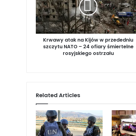
a
w
y
a
t
a
Krwawy atak na Kijów w przededniu
k
szczytu NATO – 24 ofiary śmiertelne
n
a
rosyjskiego ostrzału
K
i
j
ó
w
w
Related Articles
p
r
z
e
d
e
d