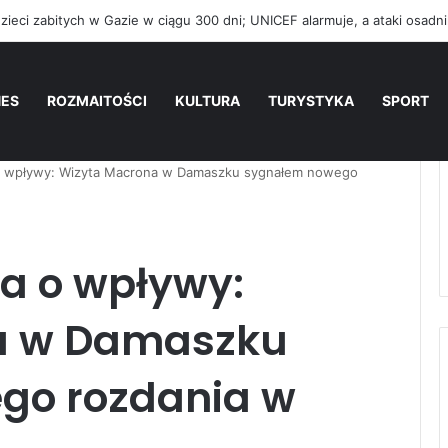
NES
ROZMAITOŚCI
KULTURA
TURYSTYKA
SPORT
o wpływy: Wizyta Macrona w Damaszku sygnałem nowego
a o wpływy:
a w Damaszku
go rozdania w