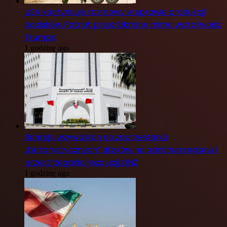
USA kontynuuje rozmowy w sprawie produkcji
pocisków Patriot przez Ukrainę mimo wątpliwości
Trumpa
1 godzinę ago
Bahrajn wzywa Iran do zaprzestania
„terrorystycznych” ataków na państwa regionu i
przestrzegania rezolucji ONZ
1 godzinę ago