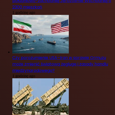
południowo-zachodniej Jerozolimie Wschodniej o
2300 mieszkań
1 godzinę ago
Czy porozumienie USA–Iran w sprawie Ormuzu
może zmienić światową żeglugę i zasady handlu
międzynarodowego?
1 godzinę ago