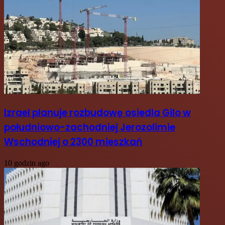
Izrael planuje rozbudowę osiedla Gilo w
południowo-zachodniej Jerozolimie
Wschodniej o 2300 mieszkań
10 godzin ago