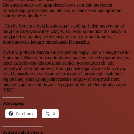
Dla zmęczonego wojną społeczeństwa sam fakt przyjazdu
francuskiego prezydenta na lotnisko w Damaszku ma ogromne
znaczenie symboliczne.
„Gdyby Syria nie była bezpieczna i stabilna, żaden prezydent tej
rangi nie zaryzykowałby wizyty. To jasny komunikat dla naszych
przyjaciół za granicą, że sytuacja w kraju jest pod kontrolą” –
skomentowała jedna z mieszkanek Damaszku.
Zwrot w polityce Paryża nie jest jednak nagły. Już w ubiegłym roku
Emmanuel Macron mocno lobbował na arenie międzynarodowej na
rzecz częściowego złagodzenia sankcji gospodarczych, aby
umożliwić Syrii odbudowę. Francja dostrzega również kluczową
rolę Damaszku w zwalczaniu terroryzmu i utrzymaniu stabilności
regionalnej, starając się jednocześnie odgrywać rolę mediatora
między rządem centralnym a Syryjskimi Siłami Demokratycznymi
(SDF).
Udostępnij:
Facebook
X
Dodaj do ulubionych: