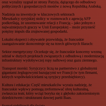
oraz wyraźny sygnał ze strony Paryża, dążącego do odbudowy
politycznych i gospodarczych mostów z nową Republiką Arabską.
Nadzieja na inwestycje w kluczowych sektorach
Mieszkańcy syryjskiej stolicy w rozmowach z agencją AFP
podkreślają, że unormowanie relacji z Francją – jako jednym z
najważniejszych graczy w Unii Europejskiej – może przynieść
potężny impuls dla zrujnowanej gospodarki.
Lokalni eksperci i obywatele przewidują, że francuskie
zaangażowanie skoncentruje się na trzech głównych filarach:
Sektor energetyczny: Oczekuje się, że francuskie koncerny wezmą
udział w dużych projektach związanych z odbudową i modernizacją
infrastruktury wydobywczej ropy naftowej oraz gazu ziemnego.
Transport morski: Syryjczycy liczą na partnerstwo z globalnymi
gigantami żeglugowymi bazującymi we Francji (w tym firmami,
których współwłaścicielami są syryjscy przedsiębiorcy).
Kultura i edukacja: Część mieszkańców wyraża nadzieję, że
francuskie wpływy pomogą zreformować sferę kulturalną,
zwłaszcza teatr, który wciąż boryka się z głęboko zakorzenionym
dziedzictwem i strukturami dawnej partii Baas.
Sygnał stabilizacji dla świata