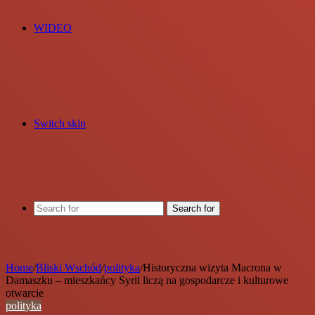
WIDEO
Switch skin
Search for
Home
/
Bliski Wschód
/
polityka
/
Historyczna wizyta Macrona w
Damaszku – mieszkańcy Syrii liczą na gospodarcze i kulturowe
otwarcie
polityka