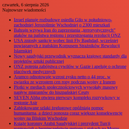
czwartek, 6 sierpnia 2026
Najnowsze wiadomości
Izrael planuje rozbudowę osiedla Gilo w południowo-
zachodniej Jerozolimie Wschodniej o 2300 mieszkań
Bahrajn wzywa Iran do zaprzestania „terrorystycznych”
ataków na państwa regionu i przestrzegania rezolucji ONZ
USA zniosły sankcje wobec linii Fly Baghdad, wcześniej
powiązanych z irańskim Korpusem Strażników Rewolucji
Islamskiej
Nowy saudyjski przewodnik wyznacza krajowe standardy dla
projektów sztuki publicznej
ONZ potępia zabójstwa cywilów w Gazie i apeluje o ochronę
placówek medycznych
Aramco odnotowuje wzrost zysku netto o 44 proc. w
związku ze wzrostem cen ropy podczas wojny z Iranem
Plotki w mediach społecznościowych wywołały masowy
napływ migrantów do hiszpańskiej Ceuty
SEVEN Abha otwiera pierwszy kompleks rozrywkowy w
regionie Asir
Zablokowane szlaki żeglugowe opóźniają pomoc
humanitarną, a dzieci ponoszą coraz większe konsekwencje
wojny na Bliskim Wschodzie
Książę koronny Arabii Saudyjskiej i prezydent Turcji
rozmawiali o bezpieczeństwie regionu i atakach na Morzu