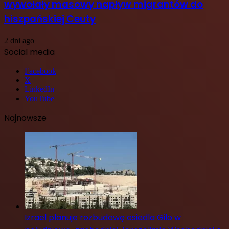
wywołały masowy napływ migrantów do
hiszpańskiej Ceuty
2 dni ago
Social media
Facebook
X
LinkedIn
YouTube
Najnowsze
Izrael planuje rozbudowę osiedla Gilo w