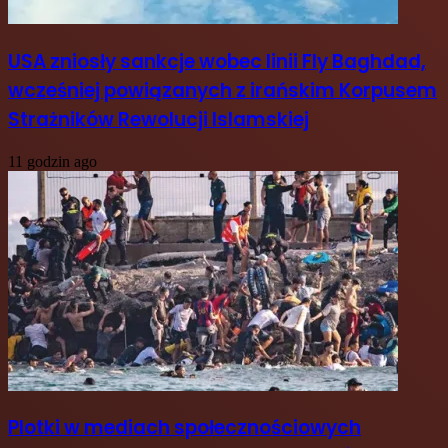
USA zniosły sankcje wobec linii Fly Baghdad,
wcześniej powiązanych z irańskim Korpusem
Strażników Rewolucji Islamskiej
11 godzin ago
Plotki w mediach społecznościowych