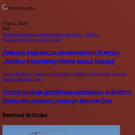
Wczytywanie…
7 lipca, 2026
658
Zełenski zaprzecza doniesieniom Kremla: „Walki o
Konstantynówkę wciąż trwają”
Zełenski zaprzecza doniesieniom Kremla:
„Walki o Konstantynówkę wciąż trwają”
Trump buduje granitowe lądowisko w Białym Domu dla nowych
maszyn Marine One
Trump buduje granitowe lądowisko w Białym
Domu dla nowych maszyn Marine One
Related Articles