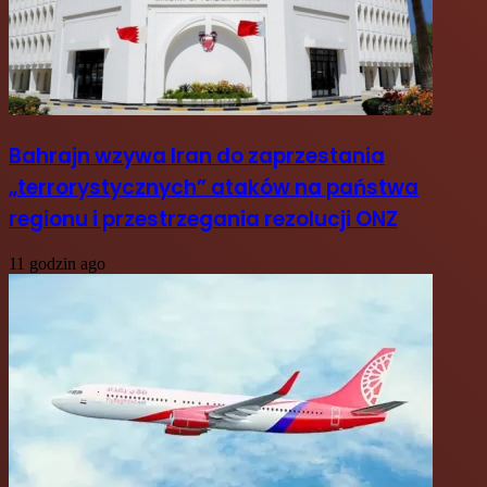
Bahrajn wzywa Iran do zaprzestania
„terrorystycznych” ataków na państwa
regionu i przestrzegania rezolucji ONZ
11 godzin ago