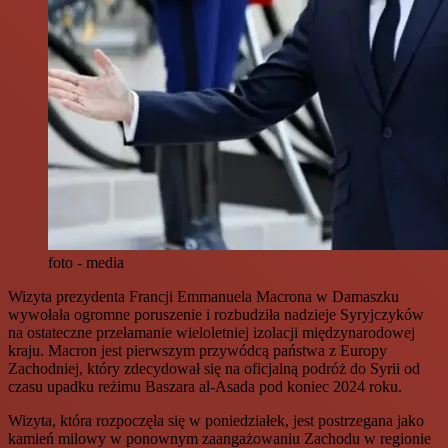
foto - media
Wizyta prezydenta Francji Emmanuela Macrona w Damaszku
wywołała ogromne poruszenie i rozbudziła nadzieje Syryjczyków
na ostateczne przełamanie wieloletniej izolacji międzynarodowej
kraju. Macron jest pierwszym przywódcą państwa z Europy
Zachodniej, który zdecydował się na oficjalną podróż do Syrii od
czasu upadku reżimu Baszara al-Asada pod koniec 2024 roku.
Wizyta, która rozpoczęła się w poniedziałek, jest postrzegana jako
kamień milowy w ponownym zaangażowaniu Zachodu w regionie