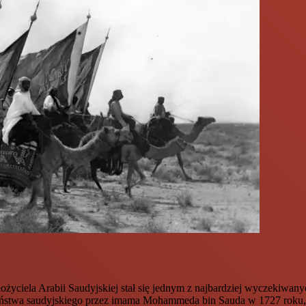
ożyciela Arabii Saudyjskiej stał się jednym z najbardziej wyczekiwa
ństwa saudyjskiego przez imama Mohammeda bin Sauda w 1727 roku, prz