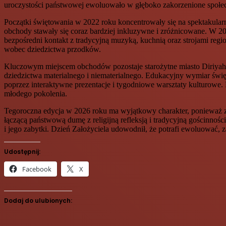
uroczystości państwowej ewoluowało w głęboko zakorzenione społec
Początki świętowania w 2022 roku koncentrowały się na spektakularn
obchody stawały się coraz bardziej inkluzywne i zróżnicowane. W 2
bezpośredni kontakt z tradycyjną muzyką, kuchnią oraz strojami regio
wobec dziedzictwa przodków.
Kluczowym miejscem obchodów pozostaje starożytne miasto Diriyah, 
dziedzictwa materialnego i niematerialnego. Edukacyjny wymiar świ
poprzez interaktywne prezentacje i tygodniowe warsztaty kulturowe.
młodego pokolenia.
Tegoroczna edycja w 2026 roku ma wyjątkowy charakter, ponieważ zb
łączącą państwową dumę z religijną refleksją i tradycyjną gościnnośc
i jego zabytki. Dzień Założyciela udowodnił, że potrafi ewoluować, z
Udostępnij:
Facebook
X
Dodaj do ulubionych: