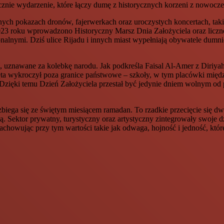
znie wydarzenie, które łączy dumę z historycznych korzeni z nowocz
ych pokazach dronów, fajerwerkach oraz uroczystych koncertach, takic
023 roku wprowadzono Historyczny Marsz Dnia Założyciela oraz liczn
nalnymi. Dziś ulice Rijadu i innych miast wypełniają obywatele dumnie
uznawane za kolebkę narodu. Jak podkreśla Faisal Al-Amer z Diriyah
ęta wykroczył poza granice państwowe – szkoły, w tym placówki międz
 Dzięki temu Dzień Założyciela przestał być jedynie dniem wolnym od 
iega się ze świętym miesiącem ramadan. To rzadkie przecięcie się dw
ią. Sektor prywatny, turystyczny oraz artystyczny zintegrowały swoje d
achowując przy tym wartości takie jak odwaga, hojność i jedność, które