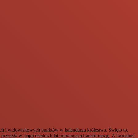
nych i widowiskowych punktów w kalendarzu królestwa. Święto to,
eszło w ciągu ostatnich lat imponującą transformację. Z formalnej