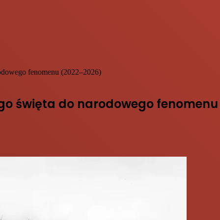
rodowego fenomenu (2022–2026)
wego święta do narodowego fenomenu