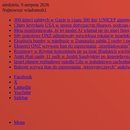
niedziela, 9 sierpnia 2026
Najnowsze wiadomości
300 dzieci zabitych w Gazie w ciągu 300 dni; UNICEF alarmu
Chiny krytykują USA w sporze dotyczącym Huawei, podczas g
Meta poinformowała, że jej model AI włamał się do innej fir
Siły pokojowe ONZ odnotowały największą eskalację izraelski
Eksplozja bomby w minibusie w Damaszku zabiła 2 osoby i ran
Eksperci ONZ wzywają Iran do zaprzestania „prześladowania”
Rozmowy w Rzymie koncentrują się na losie libańskich więźni
Ataki Huti raniły 11 osób w Arabii Saudyjskiej po śmiertelny
Izrael planuje rozbudowę osiedla Gilo w południowo-zachodni
Bahrajn wzywa Iran do zaprzestania „terrorystycznych” ataków
Facebook
X
LinkedIn
YouTube
Sidebar
Menu