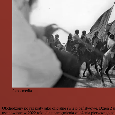
foto - media
Obchodzony po raz piąty jako oficjalne święto państwowe, Dzień Zał
ustanowione w 2022 roku dla upamiętnienia założenia pierwszego pa