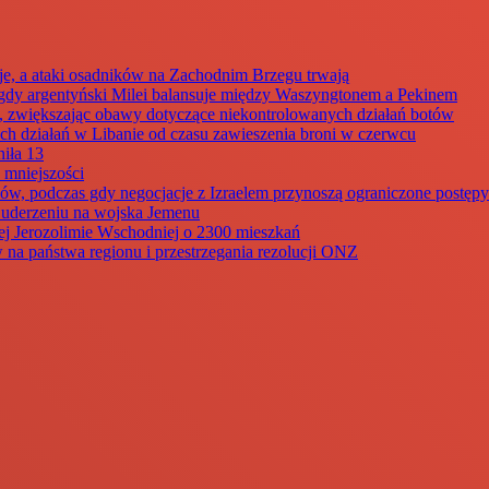
je, a ataki osadników na Zachodnim Brzegu trwają
dy argentyński Milei balansuje między Waszyngtonem a Pekinem
my, zwiększając obawy dotyczące niekontrolowanych działań botów
ch działań w Libanie od czasu zawieszenia broni w czerwcu
iła 13
 mniejszości
ów, podczas gdy negocjacje z Izraelem przynoszą ograniczone postępy
m uderzeniu na wojska Jemenu
ej Jerozolimie Wschodniej o 2300 mieszkań
 na państwa regionu i przestrzegania rezolucji ONZ