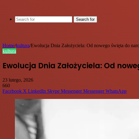
Search for
Home
/
kultura
/
Ewolucja Dnia Założyciela: Od nowego święta do na
kultura
Ewolucja Dnia Założyciela: Od no
23 lutego, 2026
660
Facebook
X
LinkedIn
Skype
Messenger
Messenger
WhatsApp