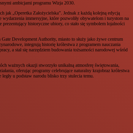
esnymi ambicjami programu Wizja 2030.
h jak „Operetka Założycielska”. Jednak z każdą kolejną edycją
e wydarzenia immersyjne, które pozwoliły obywatelom i turystom na
 prezentujący historyczne ubiory, co stało się symbolem lojalności
 Gate Development Authority, miasto to służy jako żywe centrum
ynarodowe, integrują historię królestwa z programem nauczania
pracy, a stał się narzędziem budowania tożsamości narodowej wśród
óch ważnych okazji stworzyło unikalną atmosferę świętowania,
ziałania, oferując programy celebrujące naturalny krajobraz królestwa
 legły u podstaw narodu blisko trzy stulecia temu.