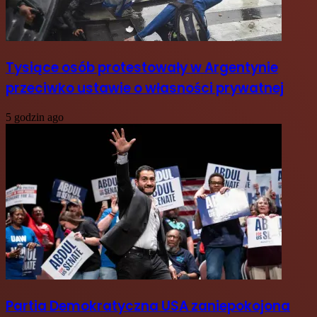
Tysiące osób protestowały w Argentynie
przeciwko ustawie o własności prywatnej
5 godzin ago
Partia Demokratyczna USA zaniepokojona