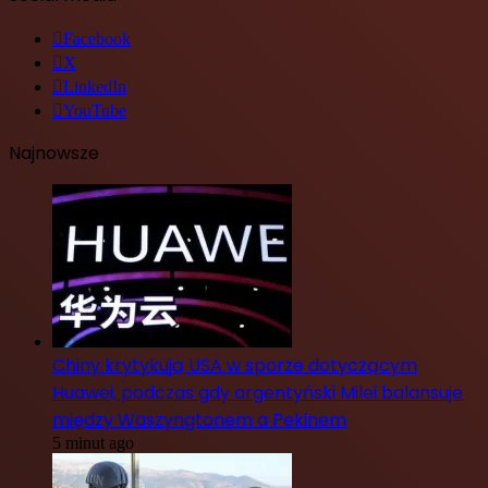
Facebook
X
LinkedIn
YouTube
Najnowsze
Chiny krytykują USA w sporze dotyczącym
Huawei, podczas gdy argentyński Milei balansuje
między Waszyngtonem a Pekinem
5 minut ago