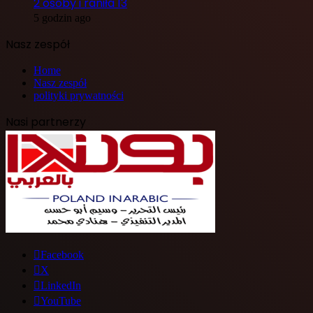
2 osoby i raniła 13
5 godzin ago
Nasz zespół
Home
Nasz zespół
polityki prywatności
Nasi partnerzy
Facebook
X
LinkedIn
YouTube