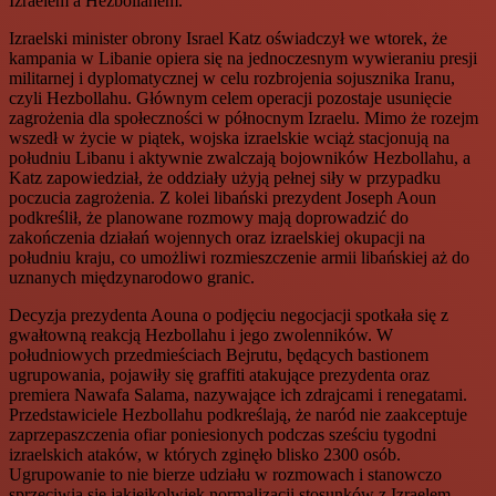
Izraelem a Hezbollahem.
Izraelski minister obrony Israel Katz oświadczył we wtorek, że
kampania w Libanie opiera się na jednoczesnym wywieraniu presji
militarnej i dyplomatycznej w celu rozbrojenia sojusznika Iranu,
czyli Hezbollahu. Głównym celem operacji pozostaje usunięcie
zagrożenia dla społeczności w północnym Izraelu. Mimo że rozejm
wszedł w życie w piątek, wojska izraelskie wciąż stacjonują na
południu Libanu i aktywnie zwalczają bojowników Hezbollahu, a
Katz zapowiedział, że oddziały użyją pełnej siły w przypadku
poczucia zagrożenia. Z kolei libański prezydent Joseph Aoun
podkreślił, że planowane rozmowy mają doprowadzić do
zakończenia działań wojennych oraz izraelskiej okupacji na
południu kraju, co umożliwi rozmieszczenie armii libańskiej aż do
uznanych międzynarodowo granic.
Decyzja prezydenta Aouna o podjęciu negocjacji spotkała się z
gwałtowną reakcją Hezbollahu i jego zwolenników. W
południowych przedmieściach Bejrutu, będących bastionem
ugrupowania, pojawiły się graffiti atakujące prezydenta oraz
premiera Nawafa Salama, nazywające ich zdrajcami i renegatami.
Przedstawiciele Hezbollahu podkreślają, że naród nie zaakceptuje
zaprzepaszczenia ofiar poniesionych podczas sześciu tygodni
izraelskich ataków, w których zginęło blisko 2300 osób.
Ugrupowanie to nie bierze udziału w rozmowach i stanowczo
sprzeciwia się jakiejkolwiek normalizacji stosunków z Izraelem,