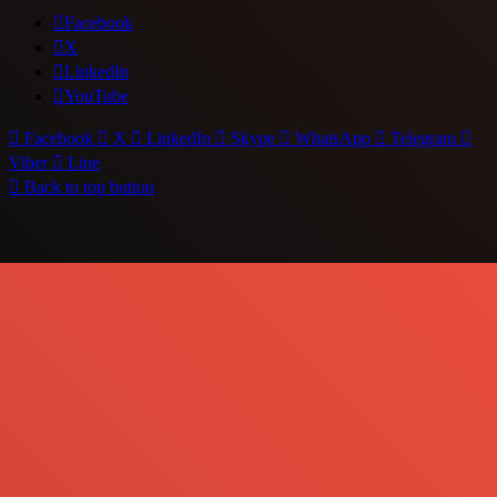
Facebook
X
LinkedIn
YouTube
Facebook
X
LinkedIn
Skype
WhatsApp
Telegram
Viber
Line
Back to top button