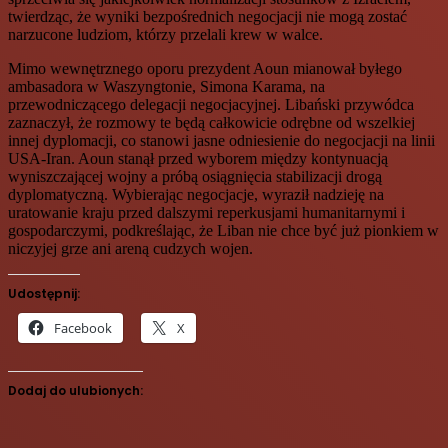
twierdząc, że wyniki bezpośrednich negocjacji nie mogą zostać
narzucone ludziom, którzy przelali krew w walce.
Mimo wewnętrznego oporu prezydent Aoun mianował byłego
ambasadora w Waszyngtonie, Simona Karama, na
przewodniczącego delegacji negocjacyjnej. Libański przywódca
zaznaczył, że rozmowy te będą całkowicie odrębne od wszelkiej
innej dyplomacji, co stanowi jasne odniesienie do negocjacji na linii
USA-Iran. Aoun stanął przed wyborem między kontynuacją
wyniszczającej wojny a próbą osiągnięcia stabilizacji drogą
dyplomatyczną. Wybierając negocjacje, wyraził nadzieję na
uratowanie kraju przed dalszymi reperkusjami humanitarnymi i
gospodarczymi, podkreślając, że Liban nie chce być już pionkiem w
niczyjej grze ani areną cudzych wojen.
Udostępnij:
Facebook
X
Dodaj do ulubionych: