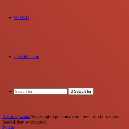
WIDEO
Switch skin
Search for
Home
/
świata
/
Waszyngton gospodarzem nowej rundy rozmów
Izrael-Liban w czwartek
świata