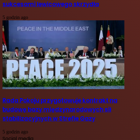
sukcesami lewicowego skrzydła
5 godzin ago
Rada Pokoju przygotowuje kontrakt na
budowę bazy międzynarodowych sił
stabilizacyjnych w Strefie Gazy
5 godzin ago
Social media