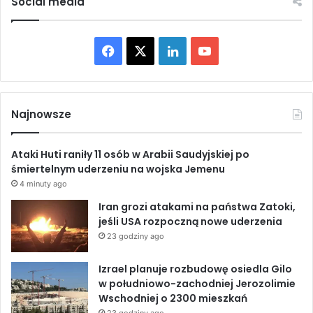
Social media
y
z
I
F
X
L
Y
r
a
a
i
o
n
e
c
n
u
m
Najnowsze
e
k
T
Ataki Huti raniły 11 osób w Arabii Saudyjskiej po
b
e
u
śmiertelnym uderzeniu na wojska Jemenu
4 minuty ago
o
d
b
Iran grozi atakami na państwa Zatoki,
o
I
e
jeśli USA rozpoczną nowe uderzenia
23 godziny ago
k
n
Izrael planuje rozbudowę osiedla Gilo
w południowo-zachodniej Jerozolimie
Wschodniej o 2300 mieszkań