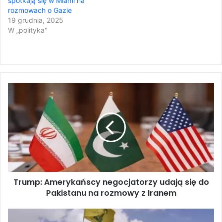
spotkają się w Miami na
rozmowach o Gazie
19 grudnia, 2025
W „polityka"
T
r
u
m
p
:
A
m
e
Trump: Amerykańscy negocjatorzy udają się do
r
Pakistanu na rozmowy z Iranem
y
k
a
S