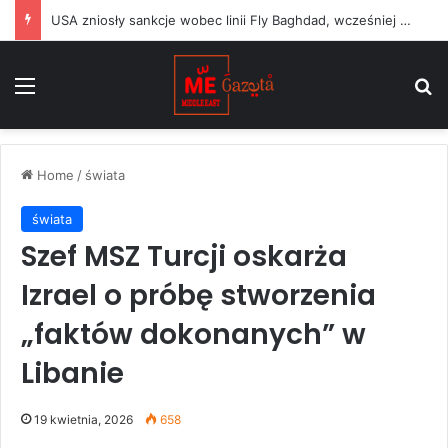
USA zniosły sankcje wobec linii Fly Baghdad, wcześniej powiązanych z irańskim Korpusem Strażników Rewolucji Islamskiej
Menu
S
Home
/
świata
świata
Szef MSZ Turcji oskarża
Izrael o próbę stworzenia
„faktów dokonanych” w
Libanie
19 kwietnia, 2026
658