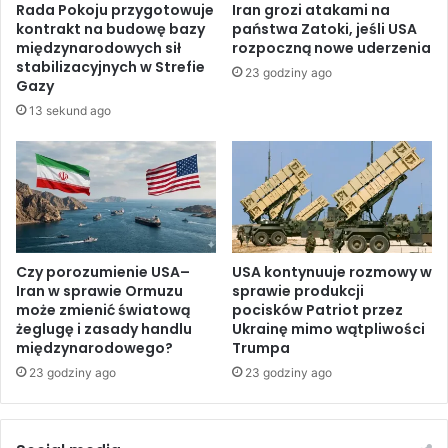
Rada Pokoju przygotowuje
Iran grozi atakami na
i
r
kontrakt na budowę bazy
państwa Zatoki, jeśli USA
ę
a
międzynarodowych sił
rozpoczną nowe uderzenia
d
k
stabilizacyjnych w Strefie
23 godziny ago
o
i
Gazy
P
e
13 sekund ago
a
t
k
o
i
w
s
ą
t
H
a
e
n
z
u
b
Czy porozumienie USA–
USA kontynuuje rozmowy w
n
Iran w sprawie Ormuzu
sprawie produkcji
o
może zmienić światową
pocisków Patriot przez
a
l
żeglugę i zasady handlu
Ukrainę mimo wątpliwości
r
l
międzynarodowego?
Trumpa
o
a
z
23 godziny ago
23 godziny ago
h
m
u
o
w