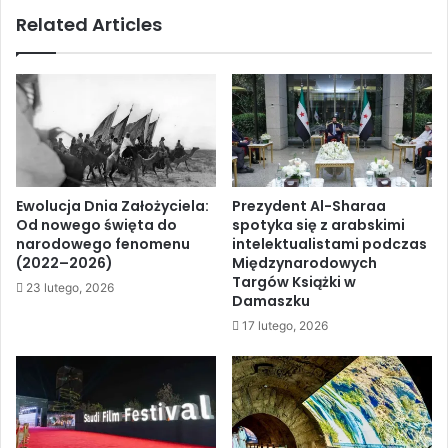
e
n
Related Articles
p
i
o
i
d
a
c
p
z
e
a
l
s
u
s
j
p
e
Ewolucja Dnia Założyciela:
Prezydent Al-Sharaa
o
o
Od nowego święta do
spotyka się z arabskimi
t
p
narodowego fenomenu
intelektualistami podczas
k
e
(2022–2026)
Międzynarodowych
a
ł
Targów Książki w
23 lutego, 2026
n
n
Damaszku
i
e
17 lutego, 2026
a
c
O
z
N
ł
Z
o
n
n
a
k