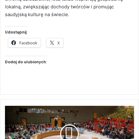
lokalną, zwiększając dochody twórców i promując
saudyjską kulturę na świecie.
Udostępnij:
Facebook
X
Dodaj do ulubionych:
C
i
e
r
p