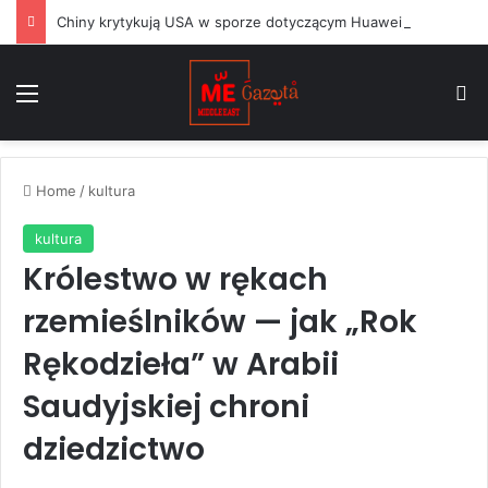
Chiny krytykują USA w sporze dotyczącym Huawei, podczas gdy argentyński Milei balansuje między Waszyngtonem a Pekinem
Menu
S
Home
/
kultura
kultura
Królestwo w rękach
rzemieślników — jak „Rok
Rękodzieła” w Arabii
Saudyjskiej chroni
dziedzictwo