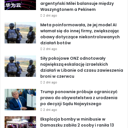
o
argentyński Milei balansuje między
o
d
b
b
Waszyngtonem a Pekinem
i
2 dni ago
o
I
e
e
Meta poinformowała, że jej model AI
t
k
n
włamał się do innej firmy, zwiększając
obawy dotyczące niekontrolowanych
działań botów
2 dni ago
Siły pokojowe ONZ odnotowały
największą eskalację izraelskich
działań w Libanie od czasu zawieszenia
broni w czerwcu
2 dni ago
Trump ponownie próbuje ograniczyć
prawo do obywatelstwa z urodzenia
po decyzji Sądu Najwyższego
2 dni ago
Eksplozja bomby w minibusie w
Damaszku zabiła 2 osoby i raniła 13