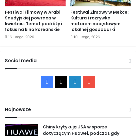
t
o
e
Festiwal Filmowy w Arabii
Festiwal Zimowy w Mekce:
s
Saudyjskiej powraca w
Kultura i rozrywka
m
t
kwietniu: Temat podróży i
motorem napędowym
a
w
fokus na kino koreańskie
lokalnej gospodarki
t
o
w
16 lutego, 2026
10 lutego, 2026
P
z
a
m
l
o
e
Social media
c
s
n
t
i
y
F
X
L
Y
e
n
n
y
a
i
o
i
w
a
O
c
n
u
r
N
Najnowsze
o
Z
e
k
T
l
i
Chiny krytykują USA w sporze
b
e
u
k
dotyczącym Huawei, podczas gdy