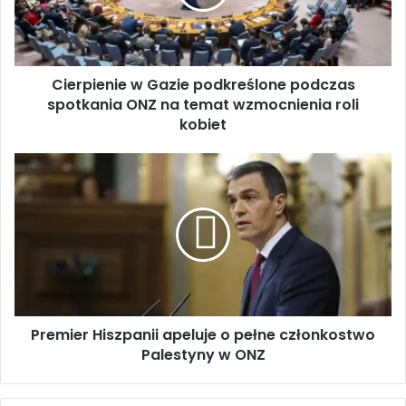
i
e
n
i
Cierpienie w Gazie podkreślone podczas
e
spotkania ONZ na temat wzmocnienia roli
w
G
kobiet
a
z
P
i
r
e
e
p
m
o
i
d
e
k
r
r
H
e
i
ś
Premier Hiszpanii apeluje o pełne członkostwo
s
l
Palestyny w ONZ
z
o
p
n
a