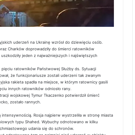
osyjskich uderzeń na Ukrainę wzrósł do dziewięciu osób.
oraz Charków doprowadziły do śmierci ratowników
 uszkodziły jeden z najważniejszych i najświętszych
 pięciu ratowników Państwowej Służby ds. Sytuacji
ał, że funkcjonariusze zostali uderzeni tak zwanym
yjska rakieta spadła na miejsce, w którym ratownicy gasili
ciu innych ratowników odniosło rany.
nistracji wojskowej Tymur Tkaczenko potwierdził śmierć
cko, zostało rannych.
 intensywnością. Rosja najpierw wystrzeliła w stronę miasta
zeniowych typu Shahed. Wybuchy odnotowano w kilku
ychmiastowego udania się do schronów.
nut odnotowano tam co najmniej pięć uderzeń w obiekty