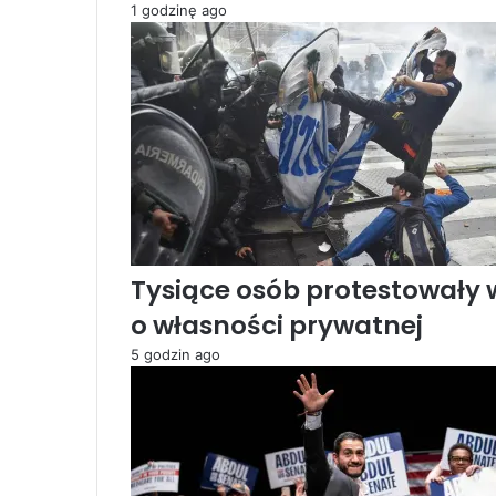
1 godzinę ago
d
z
i
n
y
:
P
o
r
o
z
u
Tysiące osób protestowały 
m
o własności prywatnej
i
e
5 godzin ago
n
i
e
z
I
r