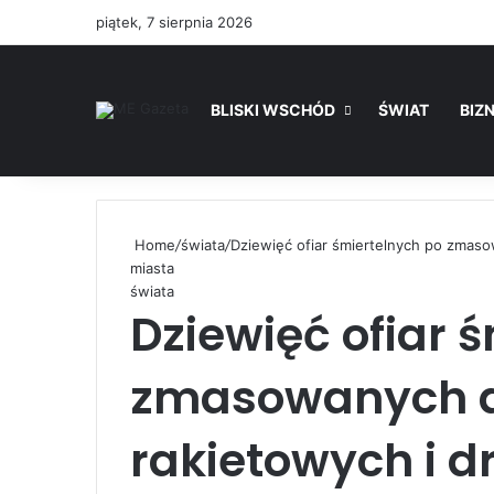
piątek, 7 sierpnia 2026
BLISKI WSCHÓD
ŚWIAT
BIZ
Home
/
świata
/
Dziewięć ofiar śmiertelnych po zmaso
miasta
świata
Dziewięć ofiar 
zmasowanych 
rakietowych i 