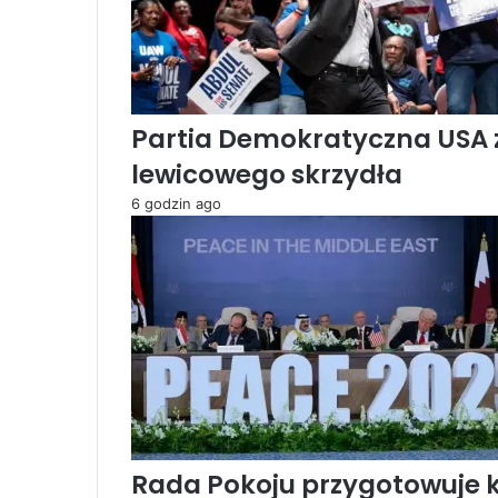
a
n
e
m
i
Partia Demokratyczna USA
w
a
lewicowego skrzydła
l
k
6 godzin ago
i
U
F
C
n
a
t
r
a
w
n
Rada Pokoju przygotowuje 
i