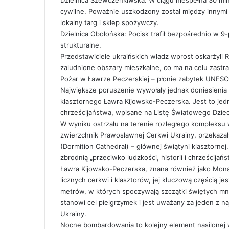
cywilne. Poważnie uszkodzony został między innymi 
lokalny targ i sklep spożywczy.
Dzielnica Obołońska: Pocisk trafił bezpośrednio w 
strukturalne.
Przedstawiciele ukraińskich władz wprost oskarżyli
zaludnione obszary mieszkalne, co ma na celu zastra
Pożar w Ławrze Peczerskiej – płonie zabytek UNES
Największe poruszenie wywołały jednak doniesienia
klasztornego Ławra Kijowsko-Peczerska. Jest to jed
chrześcijaństwa, wpisane na Listę Światowego Dzi
W wyniku ostrzału na terenie rozległego kompleksu 
zwierzchnik Prawosławnej Cerkwi Ukrainy, przekazał,
(Dormition Cathedral) – głównej świątyni klasztornej
zbrodnią „przeciwko ludzkości, historii i chrześcija
Ławra Kijowsko-Peczerska, znana również jako Monas
licznych cerkwi i klasztorów, jej kluczową częścią j
metrów, w których spoczywają szczątki świętych mn
stanowi cel pielgrzymek i jest uważany za jeden z naj
Ukrainy.
Nocne bombardowania to kolejny element nasilonej