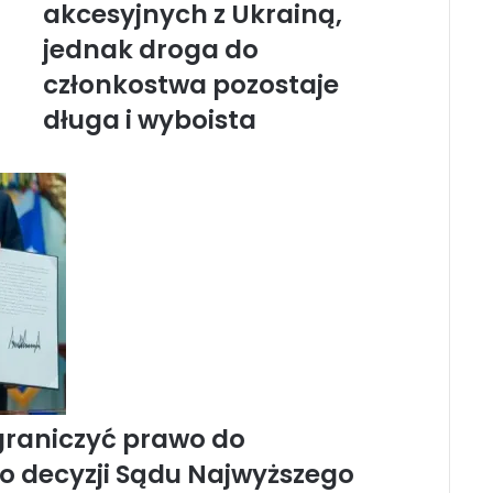
akcesyjnych z Ukrainą,
a
E
jednak droga do
u
r
członkostwa pozostaje
o
długa i wyboista
p
e
j
s
k
a
o
t
w
i
e
r
a
k
raniczyć prawo do
o
o decyzji Sądu Najwyższego
l
e