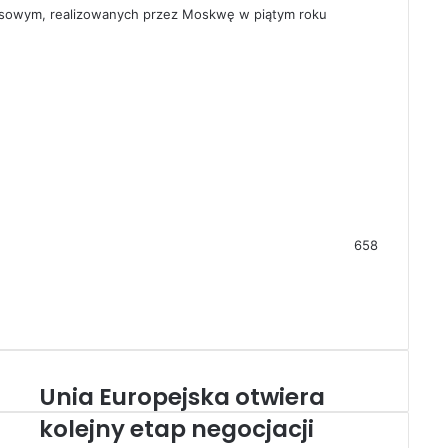
nsowym, realizowanych przez Moskwę w piątym roku
658
Unia Europejska otwiera
U
n
kolejny etap negocjacji
i