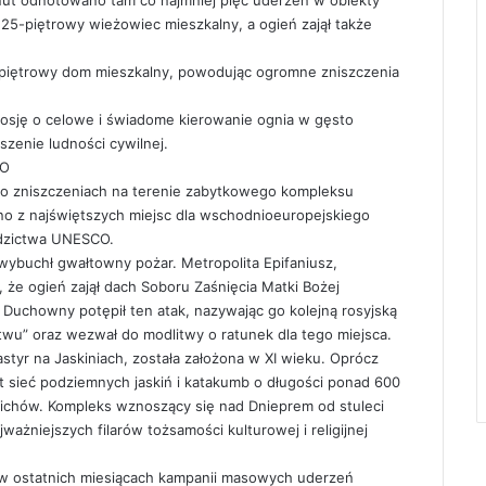
25-piętrowy wieżowiec mieszkalny, a ogień zajął także
9-piętrowy dom mieszkalny, powodując ogromne zniszczenia
 Rosję o celowe i świadome kierowanie ognia w gęsto
szenie ludności cywilnej.
CO
 o zniszczeniach na terenie zabytkowego kompleksu
no z najświętszych miejsc dla wschodnioeuropejskiego
edzictwa UNESCO.
wybuchł gwałtowny pożar. Metropolita Epifaniusz,
 że ogień zajął dach Soboru Zaśnięcia Matki Bożej
. Duchowny potępił ten atak, nazywając go kolejną rosyjską
ństwu” oraz wezwał do modlitwy o ratunek dla tego miejsca.
tyr na Jaskiniach, została założona w XI wieku. Oprócz
est sieć podziemnych jaskiń i katakumb o długości ponad 600
ichów. Kompleks wznoszący się nad Dnieprem od stuleci
ważniejszych filarów tożsamości kulturowej i religijnej
 w ostatnich miesiącach kampanii masowych uderzeń