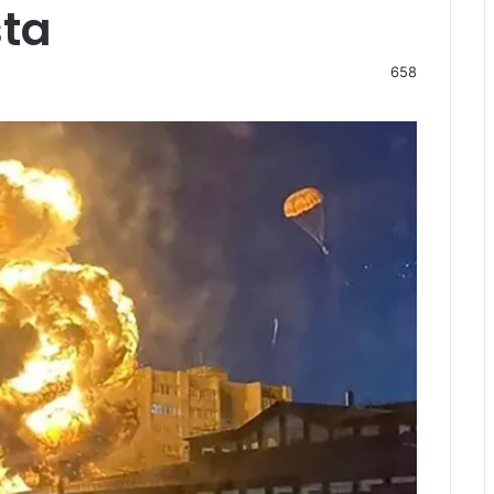
sta
658