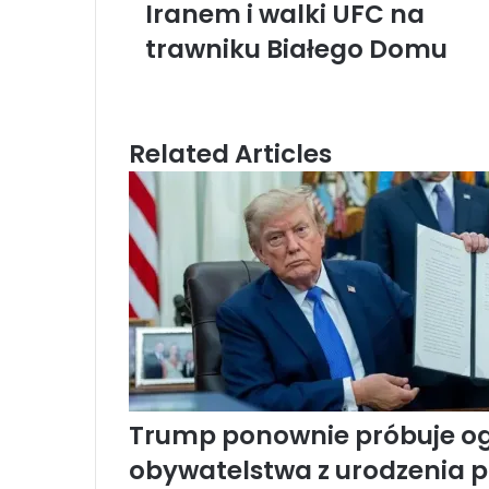
Iranem i walki UFC na
a
k
n
s
t
s
a
l
t
e
s
E
trawniku Białego Domu
d
n
m
T
i
a
r
k
i
u
i
l
m
Related Articles
p
ś
w
i
ę
t
u
j
e
8
0
.
Trump ponownie próbuje og
u
obywatelstwa z urodzenia p
r
o