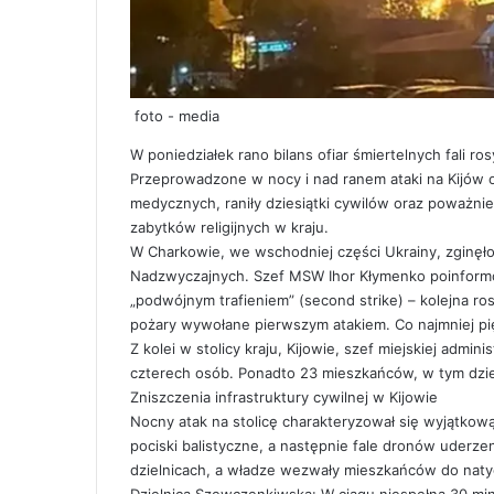
foto - media
W poniedziałek rano bilans ofiar śmiertelnych fali r
Przeprowadzone w nocy i nad ranem ataki na Kijów 
medycznych, raniły dziesiątki cywilów oraz poważnie
zabytków religijnych w kraju.
W Charkowie, we wschodniej części Ukrainy, zginęło
Nadzwyczajnych. Szef MSW Ihor Kłymenko poinformow
„podwójnym trafieniem” (second strike) – kolejna ros
pożary wywołane pierwszym atakiem. Co najmniej pię
Z kolei w stolicy kraju, Kijowie, szef miejskiej admi
czterech osób. Ponadto 23 mieszkańców, w tym dzie
Zniszczenia infrastruktury cywilnej w Kijowie
Nocny atak na stolicę charakteryzował się wyjątkową
pociski balistyczne, a następnie fale dronów uder
dzielnicach, a władze wezwały mieszkańców do nat
Dzielnica Szewczenkiwska: W ciągu niespełna 30 mi