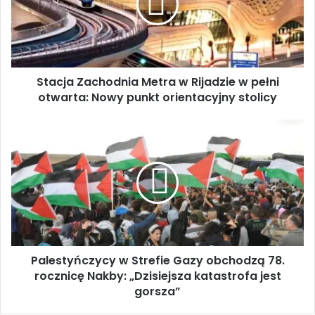
j
a
Z
a
c
Stacja Zachodnia Metra w Rijadzie w pełni
h
otwarta: Nowy punkt orientacyjny stolicy
o
d
n
P
i
a
a
l
M
e
e
s
t
t
r
y
a
ń
w
c
R
Palestyńczycy w Strefie Gazy obchodzą 78.
z
i
rocznicę Nakby: „Dzisiejsza katastrofa jest
y
j
c
gorsza”
a
y