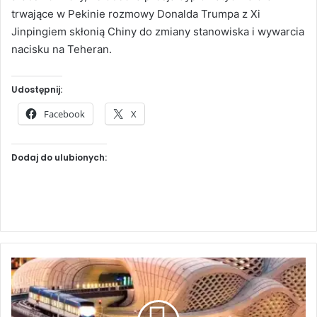
trwające w Pekinie rozmowy Donalda Trumpa z Xi
Jinpingiem skłonią Chiny do zmiany stanowiska i wywarcia
nacisku na Teheran.
Udostępnij:
Facebook
X
Dodaj do ulubionych:
S
t
a
c