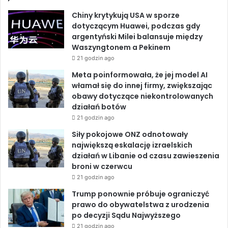
e
k
T
i
e
Chiny krytykują USA w sporze
c
j
b
e
u
dotyczącym Huawei, podczas gdy
y
s
argentyński Milei balansuje między
z
o
d
b
Waszyngtonem a Pekinem
a
21 godzin ago
k
o
I
e
a
Meta poinformowała, że jej model AI
t
k
n
włamał się do innej firmy, zwiększając
a
obawy dotyczące niekontrolowanych
s
działań botów
t
21 godzin ago
r
Siły pokojowe ONZ odnotowały
o
największą eskalację izraelskich
f
działań w Libanie od czasu zawieszenia
a
broni w czerwcu
j
e
21 godzin ago
s
Trump ponownie próbuje ograniczyć
t
prawo do obywatelstwa z urodzenia
g
po decyzji Sądu Najwyższego
o
21 godzin ago