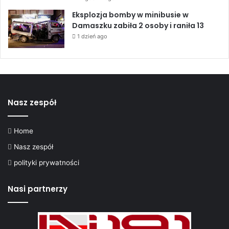
r
s
Eksplozja bomby w minibusie w
z
Damaszku zabiła 2 osoby i raniła 13
a
1 dzień ago
”
Nasz zespół
Home
Nasz zespół
polityki prywatności
Nasi partnerzy