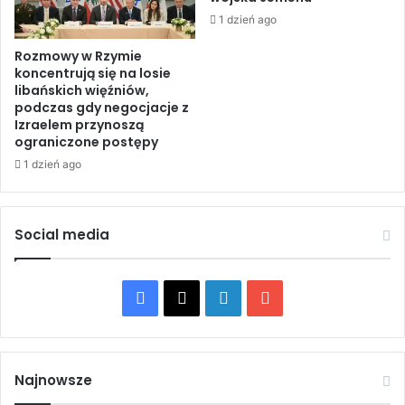
p
.
1 dzień ago
u
r
n
Rozmowy w Rzymie
o
koncentrują się na losie
k
c
libańskich więźniów,
t
z
podczas gdy negocjacje z
o
n
Izraelem przynoszą
r
i
ograniczone postępy
i
c
1 dzień ago
e
ę
n
N
t
a
a
k
Social media
c
b
y
y
j
:
F
X
L
Y
n
„
y
D
a
i
o
s
z
t
i
c
n
u
o
s
Najnowsze
l
i