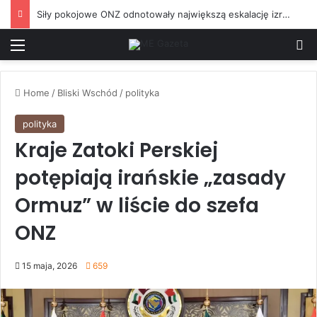
Siły pokojowe ONZ odnotowały największą eskalację izraelskich działań w Libanie od czasu zawieszenia broni w czerwcu
Menu
S
Home
/
Bliski Wschód
/
polityka
polityka
Kraje Zatoki Perskiej
potępiają irańskie „zasady
Ormuz” w liście do szefa
ONZ
15 maja, 2026
659