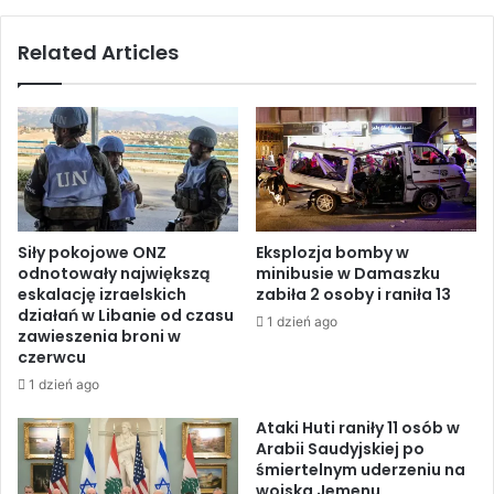
d
w
z
S
Related Articles
i
t
e
r
w
e
p
f
e
i
ł
e
n
G
i
a
o
z
Siły pokojowe ONZ
Eksplozja bomby w
t
y
odnotowały największą
minibusie w Damaszku
w
o
eskalację izraelskich
zabiła 2 osoby i raniła 13
a
b
działań w Libanie od czasu
1 dzień ago
r
c
zawieszenia broni w
t
h
czerwcu
a
o
1 dzień ago
:
d
N
z
Ataki Huti raniły 11 osób w
o
ą
Arabii Saudyjskiej po
w
śmiertelnym uderzeniu na
7
wojska Jemenu
y
8