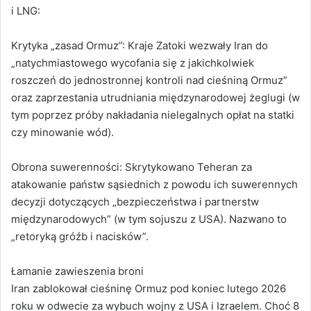
i LNG:
Krytyka „zasad Ormuz”: Kraje Zatoki wezwały Iran do
„natychmiastowego wycofania się z jakichkolwiek
roszczeń do jednostronnej kontroli nad cieśniną Ormuz”
oraz zaprzestania utrudniania międzynarodowej żeglugi (w
tym poprzez próby nakładania nielegalnych opłat na statki
czy minowanie wód).
Obrona suwerenności: Skrytykowano Teheran za
atakowanie państw sąsiednich z powodu ich suwerennych
decyzji dotyczących „bezpieczeństwa i partnerstw
międzynarodowych” (w tym sojuszu z USA). Nazwano to
„retoryką gróźb i nacisków”.
Łamanie zawieszenia broni
Iran zablokował cieśninę Ormuz pod koniec lutego 2026
roku w odwecie za wybuch wojny z USA i Izraelem. Choć 8