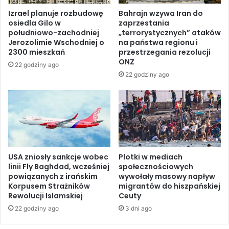
y
P
Izrael planuje rozbudowę
Bahrajn wzywa Iran do
p
i
osiedla Gilo w
zaprzestania
o
ę
południowo-zachodniej
„terrorystycznych” ataków
g
c
Jerozolimie Wschodniej o
na państwa regionu i
ł
i
2300 mieszkań
przestrzegania rezolucji
ę
u
ONZ
22 godziny ago
b
ż
22 godziny ago
i
o
a
ł
s
n
i
i
ę
e
p
r
r
z
z
USA zniosły sankcje wobec
Plotki w mediach
y
linii Fly Baghdad, wcześniej
społecznościowych
e
i
powiązanych z irańskim
wywołały masowy napływ
z
s
Korpusem Strażników
migrantów do hiszpańskiej
b
i
Rewolucji Islamskiej
Ceuty
l
e
22 godziny ago
3 dni ago
o
d
k
m