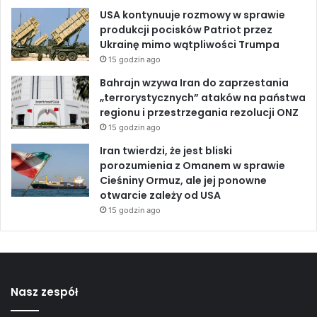
USA kontynuuje rozmowy w sprawie
produkcji pocisków Patriot przez
Ukrainę mimo wątpliwości Trumpa
15 godzin ago
Bahrajn wzywa Iran do zaprzestania
„terrorystycznych” ataków na państwa
regionu i przestrzegania rezolucji ONZ
15 godzin ago
Iran twierdzi, że jest bliski
porozumienia z Omanem w sprawie
Cieśniny Ormuz, ale jej ponowne
otwarcie zależy od USA
15 godzin ago
Nasz zespół