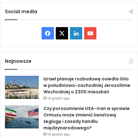
a
i
d
u
Social media
ę
b
p
o
a
j
F
X
L
Y
l
o
i
w
a
i
o
w
n
o
i
c
n
u
w
k
Najnowsze
ą
ó
e
k
T
U
w
Izrael planuje rozbudowę osiedla Gilo
S
n
b
e
u
w południowo-zachodniej Jerozolimie
A
i
Wschodniej o 2300 mieszkań
e
o
d
b
14 godzin ago
ż
y
o
I
e
Czy porozumienie USA–Iran w sprawie
j
Ormuzu może zmienić światową
e
k
n
żeglugę i zasady handlu
międzynarodowego?
14 godzin ago