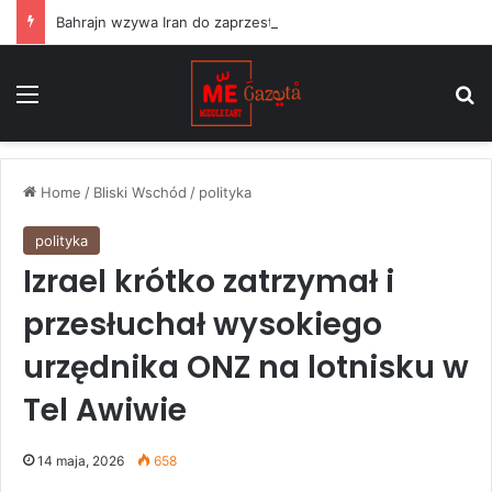
Bahrajn wzywa Iran do zaprzestania „terrorystycznych” ataków na państwa regionu i przestrzegania rezolucji ONZ
Menu
S
Home
/
Bliski Wschód
/
polityka
polityka
Izrael krótko zatrzymał i
przesłuchał wysokiego
urzędnika ONZ na lotnisku w
Tel Awiwie
14 maja, 2026
658