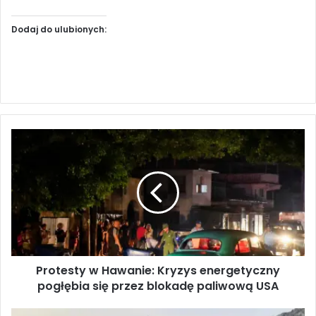
Dodaj do ulubionych:
P
r
o
t
e
s
t
y
w
Protesty w Hawanie: Kryzys energetyczny
H
pogłębia się przez blokadę paliwową USA
a
w
a
S