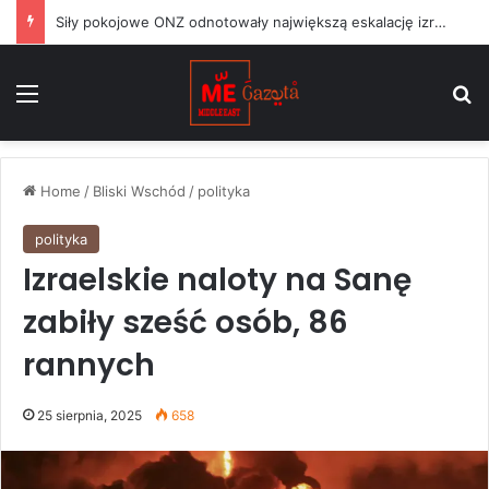
Siły pokojowe ONZ odnotowały największą eskalację izraelskich działań w Libanie od czasu zawieszenia broni w czerwcu
Menu
S
Home
/
Bliski Wschód
/
polityka
polityka
Izraelskie naloty na Sanę
zabiły sześć osób, 86
rannych
25 sierpnia, 2025
658