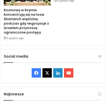
i
6 godzin ago
e
n
n
Rozmowy w Rzymie
e
koncentrują się na losie
i
a
libańskich więźniów,
e
n
podczas gdy negocjacje z
i
Izraelem przynoszą
m
ograniczone postępy
a
5 godzin ago
l
s
o
n
Social media
S
a
u
F
X
L
Y
d
i
a
i
o
c
o
c
n
u
Najnowsze
a
s
e
k
T
t