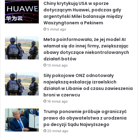
Chiny krytykują USA w sporze
s
b
e
u
dotyczącym Huawei, podczas gdy
argentyński Milei balansuje między
o
d
b
Waszyngtonem a Pekinem
5 minut ago
o
I
e
Meta poinformowała, że jej model AI
k
n
włamał się do innej firmy, zwiększając
obawy dotyczące niekontrolowanych
działań botów
13 minut ago
Siły pokojowe ONZ odnotowały
największą eskalację izraelskich
działań w Libanie od czasu zawieszenia
broni w czerwcu
16 minut ago
Trump ponownie próbuje ograniczyć
prawo do obywatelstwa z urodzenia
po decyzji Sądu Najwyższego
20 minut ago