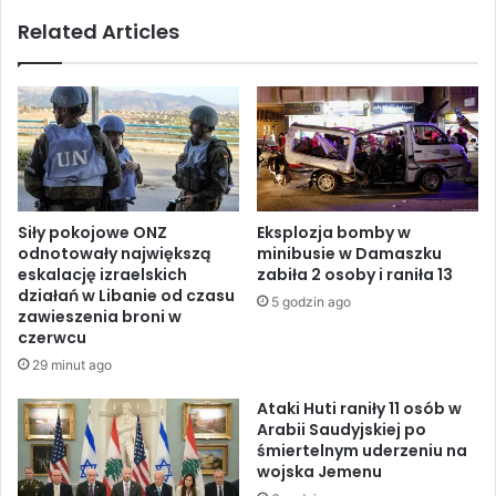
a
g
Related Articles
d
s
u
o
n
f
k
s
ó
e
w
a
w
b
y
i
b
r
Siły pokojowe ONZ
Eksplozja bomby w
u
d
odnotowały największą
minibusie w Damaszku
c
s
eskalację izraelskich
zabiła 2 osoby i raniła 13
h
,
działań w Libanie od czasu
5 godzin ago
o
l
zawieszenia broni w
w
a
czerwcu
y
r
29 minut ago
c
g
h
e
Ataki Huti raniły 11 osób w
w
Arabii Saudyjskiej po
m
śmiertelnym uderzeniu na
J
a
wojska Jemenu
e
r
m