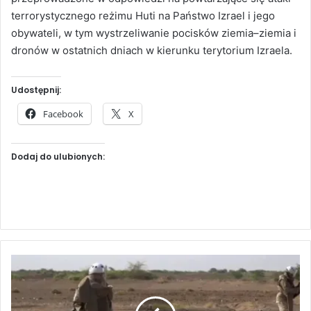
terrorystycznego reżimu Huti na Państwo Izrael i jego
obywateli, w tym wystrzeliwanie pocisków ziemia–ziemia i
dronów w ostatnich dniach w kierunku terytorium Izraela.
Udostępnij:
Facebook
X
Dodaj do ulubionych:
S
a
u
d