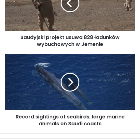
y
j
s
k
i
Saudyjski projekt usuwa 828 ładunków
p
wybuchowych w Jemenie
r
o
j
R
e
e
k
c
t
o
u
r
s
d
u
s
w
i
a
g
8
Record sightings of seabirds, large marine
h
2
animals on Saudi coasts
t
8
i
ł
n