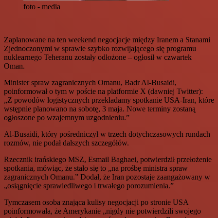
foto - media
Zaplanowane na ten weekend negocjacje między Iranem a Stanami
Zjednoczonymi w sprawie szybko rozwijającego się programu
nuklearnego Teheranu zostały odłożone – ogłosił w czwartek
Oman.
Minister spraw zagranicznych Omanu, Badr Al-Busaidi,
poinformował o tym w poście na platformie X (dawniej Twitter):
„Z powodów logistycznych przekładamy spotkanie USA-Iran, które
wstępnie planowano na sobotę, 3 maja. Nowe terminy zostaną
ogłoszone po wzajemnym uzgodnieniu.”
Al-Busaidi, który pośredniczył w trzech dotychczasowych rundach
rozmów, nie podał dalszych szczegółów.
Rzecznik irańskiego MSZ, Esmail Baghaei, potwierdził przełożenie
spotkania, mówiąc, że stało się to „na prośbę ministra spraw
zagranicznych Omanu.” Dodał, że Iran pozostaje zaangażowany w
„osiągnięcie sprawiedliwego i trwałego porozumienia.”
Tymczasem osoba znająca kulisy negocjacji po stronie USA
poinformowała, że Amerykanie „nigdy nie potwierdzili swojego