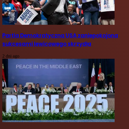
Partia Demokratyczna USA zaniepokojona
sukcesami lewicowego skrzydła
2 dni ago