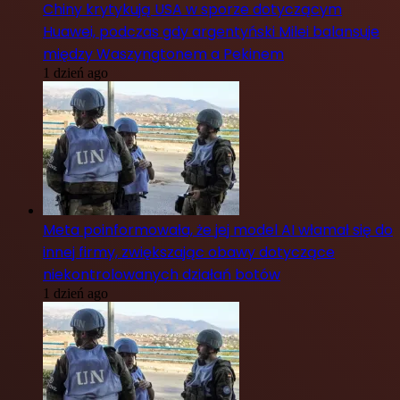
Chiny krytykują USA w sporze dotyczącym
Huawei, podczas gdy argentyński Milei balansuje
między Waszyngtonem a Pekinem
1 dzień ago
Meta poinformowała, że jej model AI włamał się do
innej firmy, zwiększając obawy dotyczące
niekontrolowanych działań botów
1 dzień ago