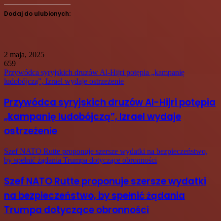
Dodaj do ulubionych:
2 maja, 2025
659
Przywódca syryjskich druzów Al-Hijri potępia „kampanię
ludobójczą”, Izrael wydaje ostrzeżenie
Przywódca syryjskich druzów Al-Hijri potępia
„kampanię ludobójczą”, Izrael wydaje
ostrzeżenie
Szef NATO Rutte proponuje szersze wydatki na bezpieczeństwo,
by spełnić żądania Trumpa dotyczące obronności
Szef NATO Rutte proponuje szersze wydatki
na bezpieczeństwo, by spełnić żądania
Trumpa dotyczące obronności