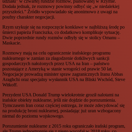
udziału” w czwartej rundzie rozmów, planowanej w Rzymie.
Dodała jednak, że rozmowy powinny odbyć się „w niedalekiej
przyszłości.” Źródło wypowiadało się anonimowo z uwagi na
poufny charakter negocjacji.
Rzym szykuje się na rozpoczęcie konklawe w najbliższą środę po
śmierci papieża Franciszka, co dodatkowo komplikuje sytuację.
Dwie poprzednie rundy rozmów odbyły się w stolicy Omanu –
Maskacie.
Rozmowy mają na celu ograniczenie irańskiego programu
nuklearnego w zamian za złagodzenie dotkliwych sankcji
gospodarczych nałożonych przez USA na Iran – państwo
pozostające z Ameryką w stanie wrogości od prawie 50 lat.
Negocjacje prowadzą minister spraw zagranicznych Iranu Abbas
Araghchi oraz specjalny wysłannik USA na Bliski Wschód, Steve
Witkoff.
Prezydent USA Donald Trump wielokrotnie groził nalotami na
irańskie obiekty nuklearne, jeśli nie dojdzie do porozumienia.
Tymczasem Iran coraz częściej ostrzega, że może zdecydować się
na produkcję broni nuklearnej, posiadając już uran wzbogacony
niemal do poziomu wojskowego.
Porozumienie nuklearne z 2015 roku ograniczało irański program,
ale Trump jednostronnie się z niego wycofał w 2018 roku, co