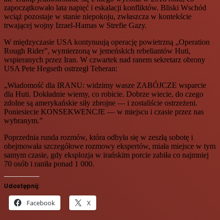
zapoczątkowało lata napięć i eskalacji konfliktów. Bliski Wschód
wciąż pozostaje w stanie niepokoju, zwłaszcza w kontekście
trwającej wojny Izrael-Hamas w Strefie Gazy.
W międzyczasie USA kontynuują operację powietrzną „Operation
Rough Rider”, wymierzoną w jemeńskich rebeliantów Huti,
wspieranych przez Iran. W czwartek nad ranem sekretarz obrony
USA Pete Hegseth ostrzegł Teheran:
„Wiadomość dla IRANU: widzimy wasze ZABÓJCZE wsparcie
dla Huti. Dokładnie wiemy, co robicie. Dobrze wiecie, do czego
zdolne są amerykańskie siły zbrojne — i zostaliście ostrzeżeni.
Poniesiecie KONSEKWENCJE — w miejscu i czasie przez nas
wybranym.”
Poprzednia runda rozmów, która odbyła się w zeszłą sobotę i
obejmowała szczegółowe rozmowy ekspertów, miała miejsce w tym
samym czasie, gdy eksplozja w irańskim porcie zabiła co najmniej
70 osób i raniła ponad 1 000.
Udostępnij:
Facebook
X