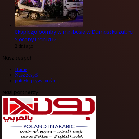
Eksplozja bomby w minibusie w Damaszku zabiła
2 osoby i raniła 13
2 dni ago
Nasz zespół
Home
Nasz zespół
polityki prywatności
Nasi partnerzy