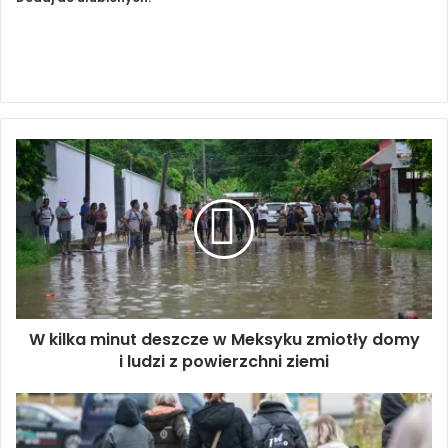
W
k
i
l
k
a
m
i
n
W kilka minut deszcze w Meksyku zmiotły domy
u
i ludzi z powierzchni ziemi
t
d
e
P
s
o
z
c