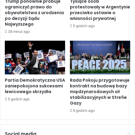
Trump ponownie próbuje
Tysiące osób
y
c
ograniczyć prawo do
protestowały w Argentynie
i
i
obywatelstwa z urodzenia
przeciwko ustawie o
l
e
po decyzji Sądu
własności prywatnej
u
s
Najwyższego
5 godzin ago
d
p
38 minut ago
z
r
i
a
z
w
p
i
o
a
w
,
i
ż
e
e
Partia Demokratyczna USA
Rada Pokoju przygotowuje
r
zaniepokojona sukcesami
kontrakt na budowę bazy
w
lewicowego skrzydła
międzynarodowych sił
z
i
stabilizacyjnych w Strefie
c
e
5 godzin ago
Gazy
h
l
n
6 godzin ago
u
i
m
z
i
i
g
Social media