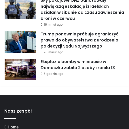
Siły pokojowe ONZ odnotowały
p
największą eskalację izraelskich
o
działań w Libanie od czasu zawieszenia
b
broni w czerwcu
y
16 minut ago
t
Trump ponownie próbuje ograniczyć
w
prawo do obywatelstwa z urodzenia
U
po decyzji Sądu Najwyższego
S
20 minut ago
A
i
Eksplozja bomby w minibusie w
w
Damaszku zabiła 2 osoby i raniła 13
y
5 godzin ago
j
e
ż
d
ż
a
Nasz zespół
d
o
b
Home