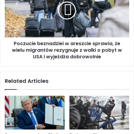
c
z
z
u
e
c
w
i
M
e
e
b
k
Poczucie beznadziei w areszcie sprawia, że
e
s
wielu migrantów rezygnuje z walki o pobyt w
z
y
n
USA i wyjeżdża dobrowolnie
k
a
u
d
z
z
Related Articles
m
i
i
e
o
i
t
w
ł
a
y
r
d
e
o
s
m
z