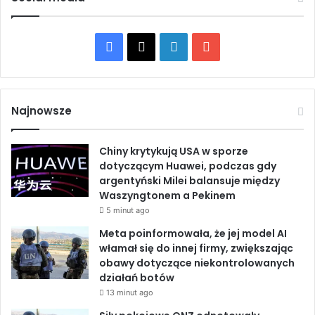
e
r
m
a
i
n
F
X
L
Y
t
ó
a
i
o
w
r
c
n
u
e
Najnowsze
z
e
k
T
y
Chiny krytykują USA w sporze
g
b
e
u
dotyczącym Huawei, podczas gdy
n
argentyński Milei balansuje między
u
o
d
b
Waszyngtonem a Pekinem
j
e
5 minut ago
o
I
e
z
Meta poinformowała, że jej model AI
w
k
n
włamał się do innej firmy, zwiększając
a
obawy dotyczące niekontrolowanych
l
działań botów
k
13 minut ago
i
o