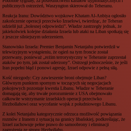
Podobne sygnały, za pośrednictwem kanałów dyplomatycznych i
publicznych ostrzeżeń, Waszyngton skierował do Teheranu.
Reakcja Iranu: Dowództwo wojskowe Khatam Al-Anbiya ogłosiło
zakończenie operacji przeciwko Izraelowi, twierdząc, że Teheran
udzielił już „bolesnej odpowiedzi”. Władze zastrzegły jednak, że
jakiekolwiek kolejne działania Izraela lub ataki na Liban spotkają się
z jeszcze silniejszym uderzeniem.
Stanowisko Izraela: Premier Benjamin Netanjahu potwierdził w
telewizyjnym wystąpieniu, że ogień na tym froncie został
przerwany, ponieważ „reżim terrorystyczny w Teheranie zaprzestał
ataków po tym, jak został uderzony”. Ostrzegł jednocześnie, że jeśli
Iran popełni błąd i ponowi agresję, Izrael odpowie z pełną siłą.
Kość niezgody: Czy zawieszenie broni obejmuje Liban?
Głównym punktem spornym w toczących się negocjacjach
pokojowych pozostaje kwestia Libanu. Władze w Teheranie
domagają się, aby trwałe porozumienie z USA obejmowało
całkowite wstrzymanie izraelskich operacji przeciwko
Hezbollahowi oraz wycofanie wojsk z południowego Libanu.
Z kolei Netanjahu kategorycznie odrzuca możliwość powiązania
rozmów z Iranem z sytuacją na granicy libańskiej, podkreślając, że
Izrael zachowuje pełne prawo do samoobrony i eliminacji
zagrożenia ze strony Hezbollahu.