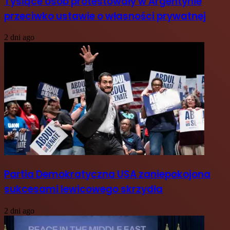
Tysiące osób protestowały w Argentynie
przeciwko ustawie o własności prywatnej
2 dni ago
Partia Demokratyczna USA zaniepokojona
sukcesami lewicowego skrzydła
2 dni ago