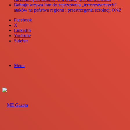
Bahrajn wzywa Iran do zaprzestania „terrorystycznych”
ataków na państwa regionu i przestrzegania rezolucji ONZ
Facebook
X
LinkedIn
YouTube
Sidebar
Menu