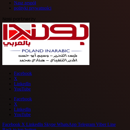
Nasz zespół
polityki prywatności
Nasi partnerzy
Facebook
X
LinkedIn
YouTube
Facebook
X
LinkedIn
YouTube
Facebook
X
LinkedIn
Skype
WhatsApp
Telegram
Viber
Line
Back to top button