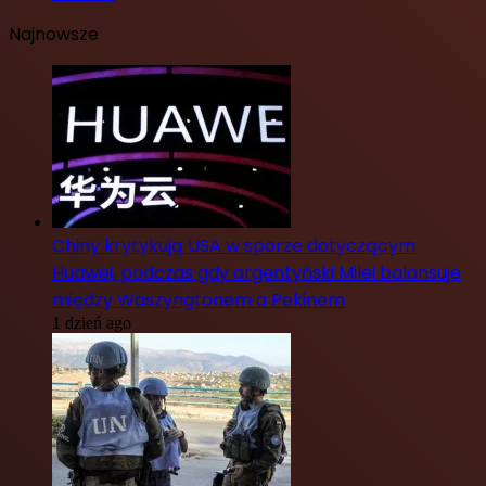
Najnowsze
Chiny krytykują USA w sporze dotyczącym
Huawei, podczas gdy argentyński Milei balansuje
między Waszyngtonem a Pekinem
1 dzień ago