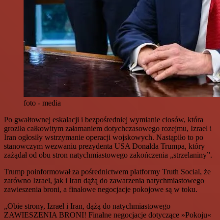
foto - media
Po gwałtownej eskalacji i bezpośredniej wymianie ciosów, która
groziła całkowitym załamaniem dotychczasowego rozejmu, Izrael i
Iran ogłosiły wstrzymanie operacji wojskowych. Nastąpiło to po
stanowczym wezwaniu prezydenta USA Donalda Trumpa, który
zażądał od obu stron natychmiastowego zakończenia „strzelaniny”.
Trump poinformował za pośrednictwem platformy Truth Social, że
zarówno Izrael, jak i Iran dążą do zawarzenia natychmiastowego
zawieszenia broni, a finałowe negocjacje pokojowe są w toku.
„Obie strony, Izrael i Iran, dążą do natychmiastowego
ZAWIESZENIA BRONI! Finalne negocjacje dotyczące »Pokoju«