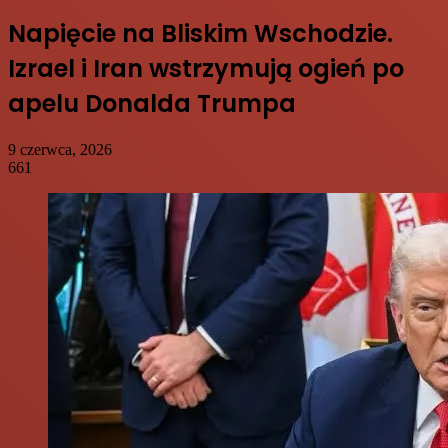
Napięcie na Bliskim Wschodzie.
Izrael i Iran wstrzymują ogień po
apelu Donalda Trumpa
9 czerwca, 2026
661