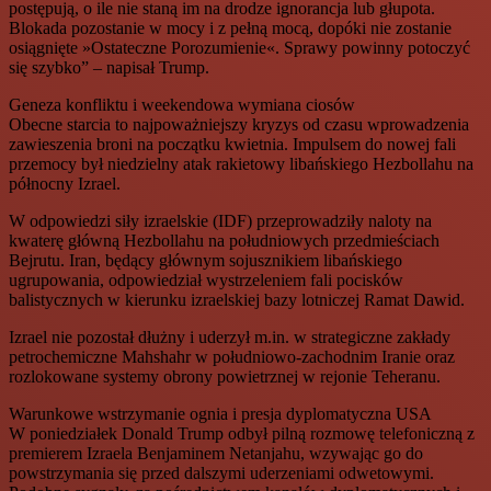
postępują, o ile nie staną im na drodze ignorancja lub głupota.
Blokada pozostanie w mocy i z pełną mocą, dopóki nie zostanie
osiągnięte »Ostateczne Porozumienie«. Sprawy powinny potoczyć
się szybko” – napisał Trump.
Geneza konfliktu i weekendowa wymiana ciosów
Obecne starcia to najpoważniejszy kryzys od czasu wprowadzenia
zawieszenia broni na początku kwietnia. Impulsem do nowej fali
przemocy był niedzielny atak rakietowy libańskiego Hezbollahu na
północny Izrael.
W odpowiedzi siły izraelskie (IDF) przeprowadziły naloty na
kwaterę główną Hezbollahu na południowych przedmieściach
Bejrutu. Iran, będący głównym sojusznikiem libańskiego
ugrupowania, odpowiedział wystrzeleniem fali pocisków
balistycznych w kierunku izraelskiej bazy lotniczej Ramat Dawid.
Izrael nie pozostał dłużny i uderzył m.in. w strategiczne zakłady
petrochemiczne Mahshahr w południowo-zachodnim Iranie oraz
rozlokowane systemy obrony powietrznej w rejonie Teheranu.
Warunkowe wstrzymanie ognia i presja dyplomatyczna USA
W poniedziałek Donald Trump odbył pilną rozmowę telefoniczną z
premierem Izraela Benjaminem Netanjahu, wzywając go do
powstrzymania się przed dalszymi uderzeniami odwetowymi.