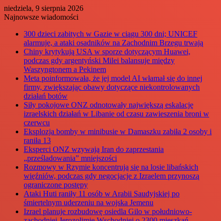
niedziela, 9 sierpnia 2026
Najnowsze wiadomości
300 dzieci zabitych w Gazie w ciągu 300 dni; UNICEF
alarmuje, a ataki osadników na Zachodnim Brzegu trwają
Chiny krytykują USA w sporze dotyczącym Huawei,
podczas gdy argentyński Milei balansuje między
Waszyngtonem a Pekinem
Meta poinformowała, że jej model AI włamał się do innej
firmy, zwiększając obawy dotyczące niekontrolowanych
działań botów
Siły pokojowe ONZ odnotowały największą eskalację
izraelskich działań w Libanie od czasu zawieszenia broni w
czerwcu
Eksplozja bomby w minibusie w Damaszku zabiła 2 osoby i
raniła 13
Eksperci ONZ wzywają Iran do zaprzestania
„prześladowania” mniejszości
Rozmowy w Rzymie koncentrują się na losie libańskich
więźniów, podczas gdy negocjacje z Izraelem przynoszą
ograniczone postępy
Ataki Huti raniły 11 osób w Arabii Saudyjskiej po
śmiertelnym uderzeniu na wojska Jemenu
Izrael planuje rozbudowę osiedla Gilo w południowo-
zachodniej Jerozolimie Wschodniej o 2300 mieszkań