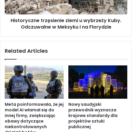
s
y
c
c
h
z
o
Historyczne trzęsienie ziemi u wybrzeży Kuby.
n
d
Odczuwalne w Meksyku i na Florydzie
e
z
t
i
r
e
z
Related Articles
.
ę
I
s
z
i
r
e
a
n
e
i
l
e
i
z
I
i
Meta poinformowała, że jej
Nowy saudyjski
r
e
model AI włamał się do
przewodnik wyznacza
a
m
innej firmy, zwiększając
krajowe standardy dla
n
i
obawy dotyczące
projektów sztuki
w
u
niekontrolowanych
publicznej
s
w