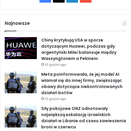
o
e
a
i
o
n
w
a
M
c
n
u
l
e
Najnowsze
d
k
e
k
T
a
s
Chiny krytykują USA w sporze
T
y
b
e
u
dotyczącym Huawei, podczas gdy
r
k
argentyński Milei balansuje między
u
u
o
d
b
Waszyngtonem a Pekinem
m
i
p
10 godzin ago
n
o
I
e
a
a
Meta poinformowała, że jej model AI
F
k
n
włamał się do innej firmy, zwiększając
l
obawy dotyczące niekontrolowanych
o
działań botów
r
10 godzin ago
y
Siły pokojowe ONZ odnotowały
d
największą eskalację izraelskich
z
działań w Libanie od czasu zawieszenia
i
broni w czerwcu
e