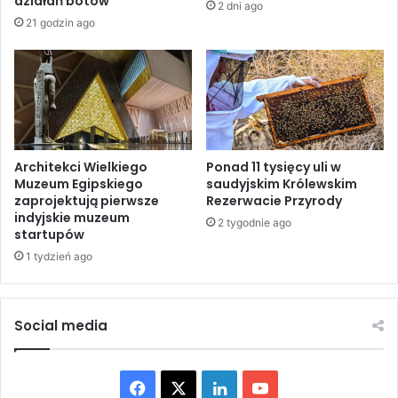
działań botów
2 dni ago
t
y
21 godzin ago
r
b
z
r
y
z
m
e
u
ż
j
y
ą
K
o
Architekci Wielkiego
Ponad 11 tysięcy uli w
u
Muzeum Egipskiego
saudyjskim Królewskim
g
b
zaprojektują pierwsze
Rezerwacie Przyrody
i
y
indyjskie muzeum
e
.
2 tygodnie ago
startupów
ń
O
1 tydzień ago
p
d
o
c
a
z
p
u
Social media
e
w
l
a
u
l
F
X
L
Y
D
n