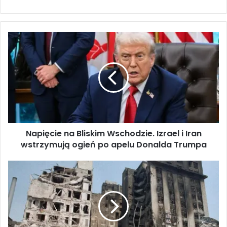
N
a
p
i
ę
c
i
e
n
Napięcie na Bliskim Wschodzie. Izrael i Iran
a
wstrzymują ogień po apelu Donalda Trumpa
B
l
i
H
s
i
k
s
i
t
m
o
W
r