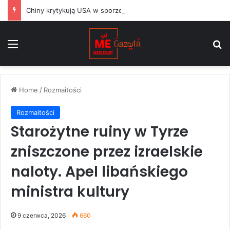
Chiny krytykują USA w sporze dotyczącym Huawei, podczas gdy argentyński Milei balansuje między Waszyngtonem a Pekinem
Menu
S
Home
/
Rozmaitości
Rozmaitości
Starożytne ruiny w Tyrze
zniszczone przez izraelskie
naloty. Apel libańskiego
ministra kultury
9 czerwca, 2026
660