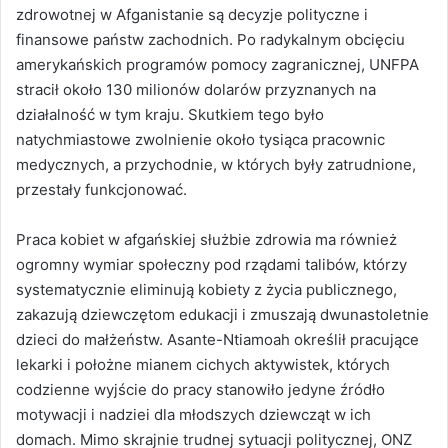
zdrowotnej w Afganistanie są decyzje polityczne i
finansowe państw zachodnich. Po radykalnym obcięciu
amerykańskich programów pomocy zagranicznej, UNFPA
stracił około 130 milionów dolarów przyznanych na
działalność w tym kraju. Skutkiem tego było
natychmiastowe zwolnienie około tysiąca pracownic
medycznych, a przychodnie, w których były zatrudnione,
przestały funkcjonować.
Praca kobiet w afgańskiej służbie zdrowia ma również
ogromny wymiar społeczny pod rządami talibów, którzy
systematycznie eliminują kobiety z życia publicznego,
zakazują dziewczętom edukacji i zmuszają dwunastoletnie
dzieci do małżeństw. Asante-Ntiamoah określił pracujące
lekarki i położne mianem cichych aktywistek, których
codzienne wyjście do pracy stanowiło jedyne źródło
motywacji i nadziei dla młodszych dziewcząt w ich
domach. Mimo skrajnie trudnej sytuacji politycznej, ONZ