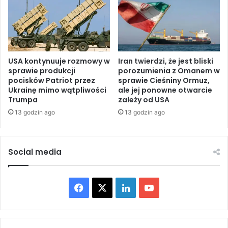
ą
k
c
a
ą
a
o
r
d
m
I
i
USA kontynuuje rozmowy w
Iran twierdzi, że jest bliski
r
sprawie produkcji
porozumienia z Omanem w
a
pocisków Patriot przez
sprawie Cieśniny Ormuz,
a
p
Ukrainę mimo wątpliwości
ale jej ponowne otwarcie
n
o
Trumpa
zależy od USA
u
t
u
13 godzin ago
13 godzin ago
a
j
j
a
e
w
m
Social media
n
n
i
i
e
e
F
X
L
Y
n
p
i
o
a
i
o
a
m
z
o