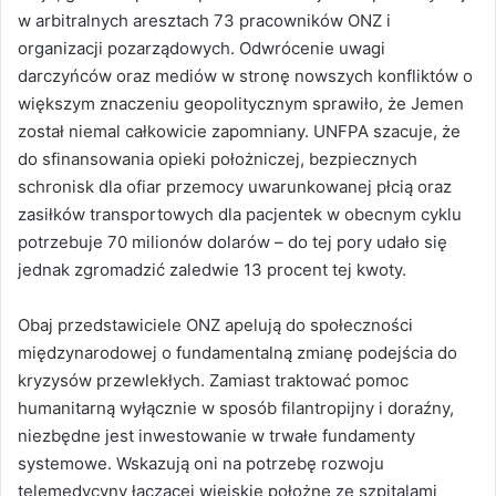
w arbitralnych aresztach 73 pracowników ONZ i
organizacji pozarządowych. Odwrócenie uwagi
darczyńców oraz mediów w stronę nowszych konfliktów o
większym znaczeniu geopolitycznym sprawiło, że Jemen
został niemal całkowicie zapomniany. UNFPA szacuje, że
do sfinansowania opieki położniczej, bezpiecznych
schronisk dla ofiar przemocy uwarunkowanej płcią oraz
zasiłków transportowych dla pacjentek w obecnym cyklu
potrzebuje 70 milionów dolarów – do tej pory udało się
jednak zgromadzić zaledwie 13 procent tej kwoty.
Obaj przedstawiciele ONZ apelują do społeczności
międzynarodowej o fundamentalną zmianę podejścia do
kryzysów przewlekłych. Zamiast traktować pomoc
humanitarną wyłącznie w sposób filantropijny i doraźny,
niezbędne jest inwestowanie w trwałe fundamenty
systemowe. Wskazują oni na potrzebę rozwoju
telemedycyny łączącej wiejskie położne ze szpitalami