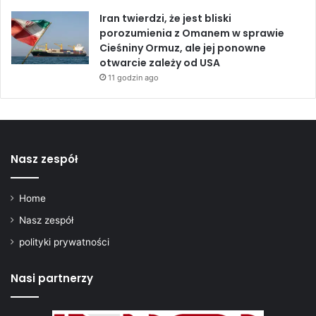
o
Iran twierdzi, że jest bliski
n
porozumienia z Omanem w sprawie
ó
Cieśniny Ormuz, ale jej ponowne
w
otwarcie zależy od USA
b
11 godzin ago
a
r
y
ł
e
Nasz zespół
k
r
o
Home
p
Nasz zespół
y
p
polityki prywatności
r
z
Nasi partnerzy
e
z
C