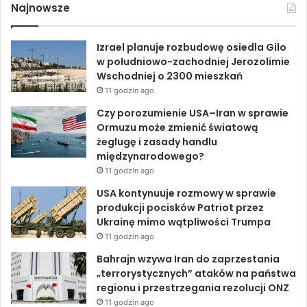
c
n
u
a
g
Najnowsze
p
ł
e
k
T
a
a
s
Izrael planuje rozbudowę osiedla Gilo
w
b
e
u
ó
w południowo-zachodniej Jerozolimie
t
w
Wschodniej o 2300 mieszkań
r
o
d
b
u
a
11 godzin ago
r
n
o
I
e
Czy porozumienie USA–Iran w sprawie
a
s
Ormuzu może zmienić światową
n
p
k
n
żeglugę i zasady handlu
u
o
międzynarodowego?
r
11 godzin ago
c
i
USA kontynuuje rozmowy w sprawie
e
produkcji pocisków Patriot przez
1
Ukrainę mimo wątpliwości Trumpa
0
11 godzin ago
0
Bahrajn wzywa Iran do zaprzestania
m
„terrorystycznych” ataków na państwa
i
regionu i przestrzegania rezolucji ONZ
l
11 godzin ago
i