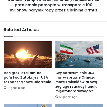
z
potajemnie pomogła w transporcie 100
p
y
t
milionów baryłek ropy przez Cieśninę Ormuz
j
w
m
i
u
e
Related Articles
j
r
e
d
r
z
e
i
z
,
o
ż
l
e
u
a
c
m
Iran grozi atakami na
Czy porozumienie USA–
j
e
państwa Zatoki, jeśli USA
Iran w sprawie Ormuzu
ę
r
rozpoczną nowe uderzenia
może zmienić światową
ż
y
żeglugę i zasady handlu
12 godzin ago
ą
k
międzynarodowego?
d
a
12 godzin ago
a
ń
j
s