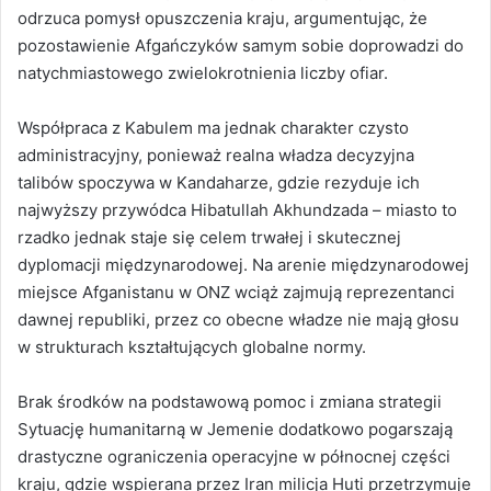
odrzuca pomysł opuszczenia kraju, argumentując, że
pozostawienie Afgańczyków samym sobie doprowadzi do
natychmiastowego zwielokrotnienia liczby ofiar.
Współpraca z Kabulem ma jednak charakter czysto
administracyjny, ponieważ realna władza decyzyjna
talibów spoczywa w Kandaharze, gdzie rezyduje ich
najwyższy przywódca Hibatullah Akhundzada – miasto to
rzadko jednak staje się celem trwałej i skutecznej
dyplomacji międzynarodowej. Na arenie międzynarodowej
miejsce Afganistanu w ONZ wciąż zajmują reprezentanci
dawnej republiki, przez co obecne władze nie mają głosu
w strukturach kształtujących globalne normy.
Brak środków na podstawową pomoc i zmiana strategii
Sytuację humanitarną w Jemenie dodatkowo pogarszają
drastyczne ograniczenia operacyjne w północnej części
kraju, gdzie wspierana przez Iran milicja Huti przetrzymuje