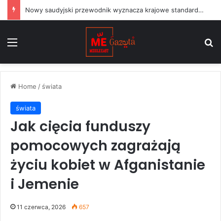
Nowy saudyjski przewodnik wyznacza krajowe standardy dla projektów sztuki publicznej
Menu
S
Home
/
świata
świata
Jak cięcia funduszy
pomocowych zagrażają
życiu kobiet w Afganistanie
i Jemenie
11 czerwca, 2026
657