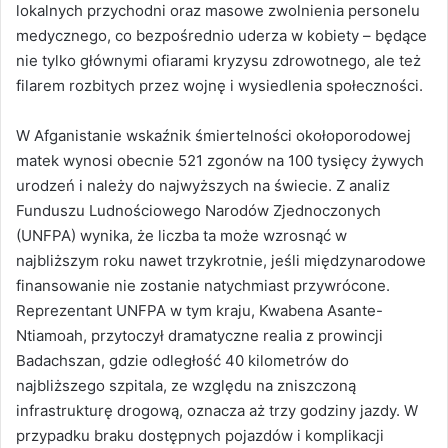
lokalnych przychodni oraz masowe zwolnienia personelu
medycznego, co bezpośrednio uderza w kobiety – będące
nie tylko głównymi ofiarami kryzysu zdrowotnego, ale też
filarem rozbitych przez wojnę i wysiedlenia społeczności.
W Afganistanie wskaźnik śmiertelności okołoporodowej
matek wynosi obecnie 521 zgonów na 100 tysięcy żywych
urodzeń i należy do najwyższych na świecie. Z analiz
Funduszu Ludnościowego Narodów Zjednoczonych
(UNFPA) wynika, że liczba ta może wzrosnąć w
najbliższym roku nawet trzykrotnie, jeśli międzynarodowe
finansowanie nie zostanie natychmiast przywrócone.
Reprezentant UNFPA w tym kraju, Kwabena Asante-
Ntiamoah, przytoczył dramatyczne realia z prowincji
Badachszan, gdzie odległość 40 kilometrów do
najbliższego szpitala, ze względu na zniszczoną
infrastrukturę drogową, oznacza aż trzy godziny jazdy. W
przypadku braku dostępnych pojazdów i komplikacji