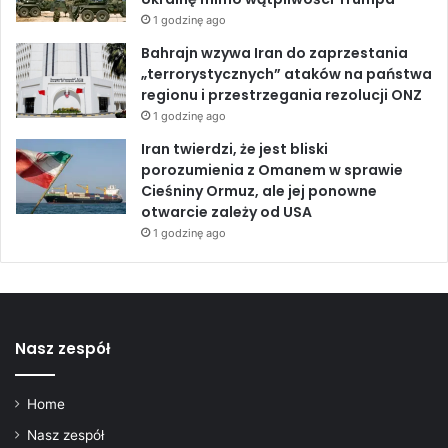
n
1 godzinę ago
n
Bahrajn wzywa Iran do zaprzestania
o
„terrorystycznych” ataków na państwa
ś
regionu i przestrzegania rezolucji ONZ
ć
1 godzinę ago
Iran twierdzi, że jest bliski
porozumienia z Omanem w sprawie
Cieśniny Ormuz, ale jej ponowne
otwarcie zależy od USA
1 godzinę ago
Nasz zespół
Home
Nasz zespół