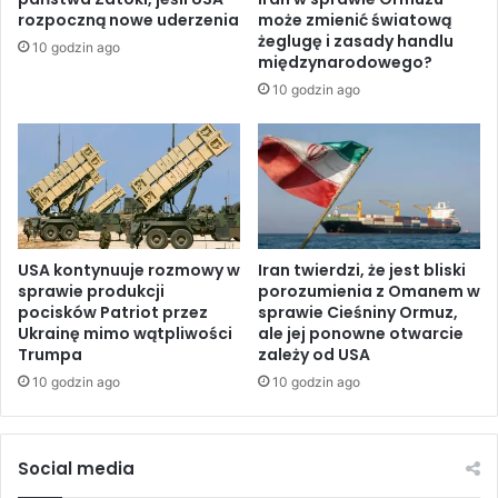
ó
e
rozpoczną nowe uderzenia
może zmienić światową
ź
m
żeglugę i zasady handlu
10 godzin ago
n
b
międzynarodowego?
o
a
10 godzin ago
”
r
;
g
U
i
S
e
A
m
k
h
o
a
n
n
USA kontynuuje rozmowy w
Iran twierdzi, że jest bliski
t
sprawie produkcji
porozumienia z Omanem w
d
pocisków Patriot przez
sprawie Cieśniny Ormuz,
y
l
Ukrainę mimo wątpliwości
ale jej ponowne otwarcie
n
o
Trumpa
zależy od USA
u
w
u
10 godzin ago
10 godzin ago
y
j
m
ą
z
k
p
Social media
a
o
m