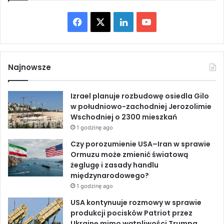
w
p
o
F
X
L
Y
a
d
n
u
a
i
o
i
b
ę
a
c
n
u
m
z
Najnowsze
i
i
e
k
T
l
w
i
Izrael planuje rozbudowę osiedla Gilo
y
b
e
u
t
w południowo-zachodniej Jerozolimie
d
a
Wschodniej o 2300 mieszkań
a
o
d
b
r
t
1 godzinę ago
n
k
o
I
e
Czy porozumienie USA–Iran w sprawie
ą
ó
Ormuzu może zmienić światową
w
k
n
żeglugę i zasady handlu
n
międzynarodowego?
a
1 godzinę ago
o
b
USA kontynuuje rozmowy w sprawie
r
produkcji pocisków Patriot przez
o
Ukrainę mimo wątpliwości Trumpa