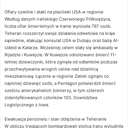
Ofiary cywilne i ataki na placówki USA w regionie
Według danych irańskiego Czerwonego Półksiężyca,
liczba ofiar śmiertelnych w Iranie wyniosła 787 osób.
Teheran rozszerzył swoje działania odwetowe na kraje
sąsiednie, atakując konsulat USA w Dubaju oraz bazę Al-
Udeid w Katarze. Wcześniej celem stały się ambasady w
Rijadzie i Kuwejcie. W Kuwejcie odnotowano śmierć 11-
letniej dziewczynki, która zginęła od odłamków podczas
przechwytywania wrogich celów nad dzielnicą
mieszkaniową. Łącznie w regionie Zatoki zginęło co
najmniej dziewięć osób, a Pentagon potwierdził śmierć
sześciu amerykańskich żołnierzy, w tym czterech
zidentyfikowanych członków 103. Dowództwa
Logistycznego z Iowa.
Ewakuacja personelu i stan oblężenia w Teheranie
W obliczu trwających bombardowań stolica Iranu wyludniła