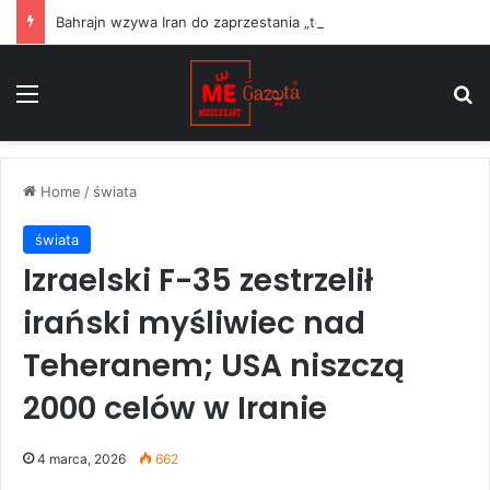
Bahrajn wzywa Iran do zaprzestania „terrorystycznych” ataków na państwa regionu i przestrzegania rezolucji ONZ
Menu
S
Home
/
świata
świata
Izraelski F-35 zestrzelił
irański myśliwiec nad
Teheranem; USA niszczą
2000 celów w Iranie
4 marca, 2026
662