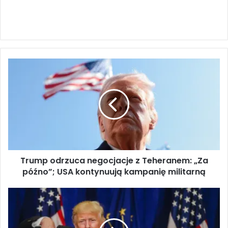
T
r
u
m
p
o
d
r
z
Trump odrzuca negocjacje z Teheranem: „Za
u
późno”; USA kontynuują kampanię militarną
c
a
n
T
e
r
g
u
o
m