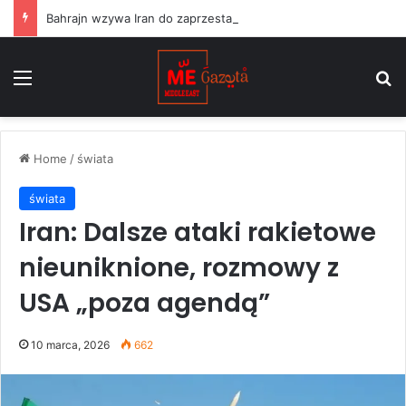
Bahrajn wzywa Iran do zaprzestania „terrorystycznych” ataków na państwa regionu i przestrzegania rezolucji ONZ
Menu
S
Home
/
świata
świata
Iran: Dalsze ataki rakietowe
nieuniknione, rozmowy z
USA „poza agendą”
10 marca, 2026
662