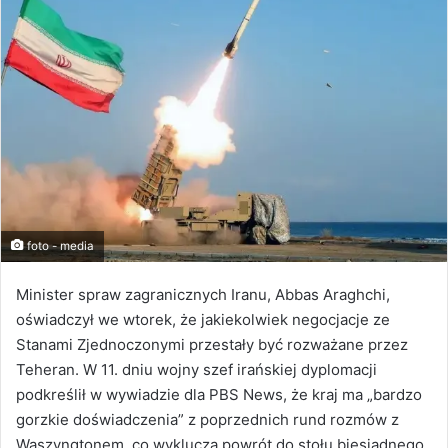
foto - media
Minister spraw zagranicznych Iranu, Abbas Araghchi,
oświadczył we wtorek, że jakiekolwiek negocjacje ze
Stanami Zjednoczonymi przestały być rozważane przez
Teheran. W 11. dniu wojny szef irańskiej dyplomacji
podkreślił w wywiadzie dla PBS News, że kraj ma „bardzo
gorzkie doświadczenia” z poprzednich rund rozmów z
Waszyngtonem, co wyklucza powrót do stołu biesiadnego