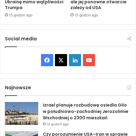
Ukrainę mimo wątpliwości
ale jej ponowne otwarcie
s
i
Trumpa
zależy od USA
z
a
e
15 godzin ago
15 godzin ago
m
g
i
o
;
P
s
Social media
r
z
z
u
y
k
F
X
L
Y
w
a
ó
j
a
i
o
d
ą
c
s
c
n
u
y
c
Najnowsze
I
h
e
k
T
r
r
a
Izrael planuje rozbudowę osiedla Gilo
o
b
e
u
n
w południowo-zachodniej Jerozolimie
n
u
Wschodniej o 2300 mieszkań
i
o
d
b
e
14 godzin ago
n
o
I
e
Czy porozumienie USA–Iran w sprawie