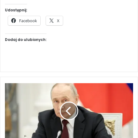
Udostępnij:
Facebook
X
Dodaj do ulubionych:
P
u
t
i
n
d
e
k
l