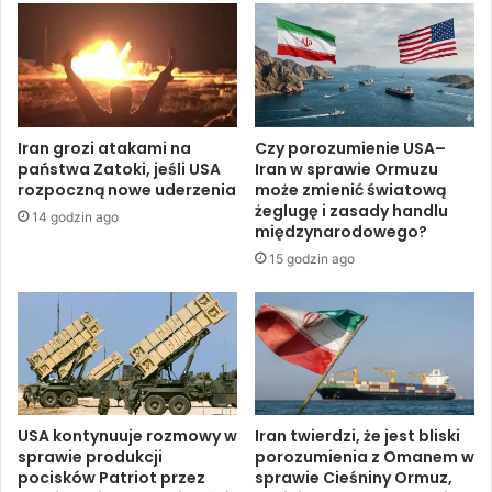
a
m
r
i
c
a
i
s
e
t
”
p
Iran grozi atakami na
Czy porozumienie USA–
d
r
państwa Zatoki, jeśli USA
Iran w sprawie Ormuzu
l
z
rozpoczną nowe uderzenia
może zmienić światową
a
e
żeglugę i zasady handlu
14 godzin ago
n
d
międzynarodowego?
o
b
15 godzin ago
w
o
e
m
g
b
o
a
N
r
a
d
j
o
w
w
USA kontynuuje rozmowy w
Iran twierdzi, że jest bliski
y
sprawie produkcji
porozumienia z Omanem w
a
pocisków Patriot przez
sprawie Cieśniny Ormuz,
ż
n