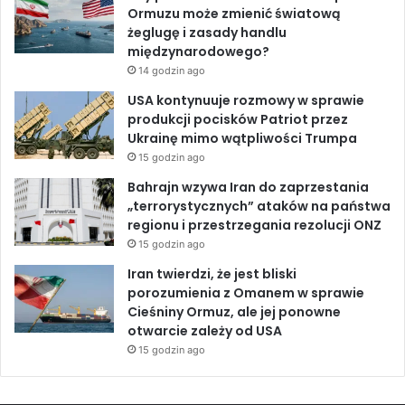
i
Ormuzu może zmienić światową
a
k
n
żeglugę i zasady handlu
n
międzynarodowego?
a
14 godzin ago
w
s
USA kontynuuje rozmowy w sprawie
i
produkcji pocisków Patriot przez
a
Ukrainę mimo wątpliwości Trumpa
c
15 godzin ago
h
Bahrajn wzywa Iran do zaprzestania
„terrorystycznych” ataków na państwa
regionu i przestrzegania rezolucji ONZ
15 godzin ago
Iran twierdzi, że jest bliski
porozumienia z Omanem w sprawie
Cieśniny Ormuz, ale jej ponowne
otwarcie zależy od USA
15 godzin ago