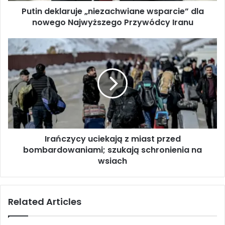
Putin deklaruje „niezachwiane wsparcie” dla
a
nowego Najwyższego Przywódcy Iranu
r
u
j
I
e
r
„
a
n
ń
i
c
e
z
z
y
a
c
c
y
h
Irańczycy uciekają z miast przed
u
w
bombardowaniami; szukają schronienia na
c
i
i
wsiach
a
e
n
k
e
a
Related Articles
w
j
s
ą
p
z