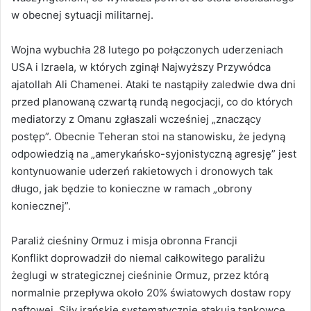
w obecnej sytuacji militarnej.
Wojna wybuchła 28 lutego po połączonych uderzeniach
USA i Izraela, w których zginął Najwyższy Przywódca
ajatollah Ali Chamenei. Ataki te nastąpiły zaledwie dwa dni
przed planowaną czwartą rundą negocjacji, co do których
mediatorzy z Omanu zgłaszali wcześniej „znaczący
postęp”. Obecnie Teheran stoi na stanowisku, że jedyną
odpowiedzią na „amerykańsko-syjonistyczną agresję” jest
kontynuowanie uderzeń rakietowych i dronowych tak
długo, jak będzie to konieczne w ramach „obrony
koniecznej”.
Paraliż cieśniny Ormuz i misja obronna Francji
Konflikt doprowadził do niemal całkowitego paraliżu
żeglugi w strategicznej cieśninie Ormuz, przez którą
normalnie przepływa około 20% światowych dostaw ropy
naftowej. Siły irańskie systematycznie atakują tankowce,