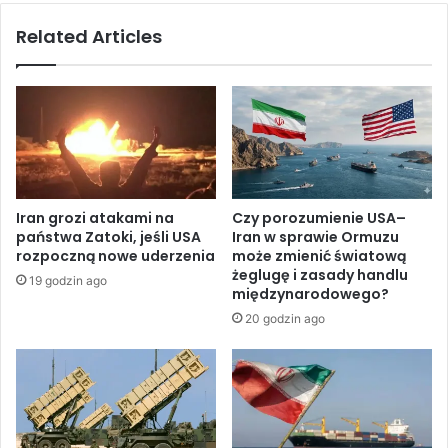
m
o
Related Articles
o
t
n
ę
o
p
g
i
r
a
a
n
m
o
r
w
o
e
Iran grozi atakami na
Czy porozumienie USA–
z
i
państwa Zatoki, jeśli USA
Iran w sprawie Ormuzu
b
z
rozpoczną nowe uderzenia
może zmienić światową
r
r
żeglugę i zasady handlu
19 godzin ago
o
a
międzynarodowego?
j
e
20 godzin ago
e
l
n
s
i
k
a
i
i
e
b
p