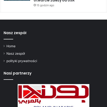
otwarcie zależy od USA
c
15 godzin ago
j
ę
N
o
w
Nasz zespół
o
j
o
Home
r
Nasz zespół
s
k
polityki prywatności
ą
”
Nasi partnerzy