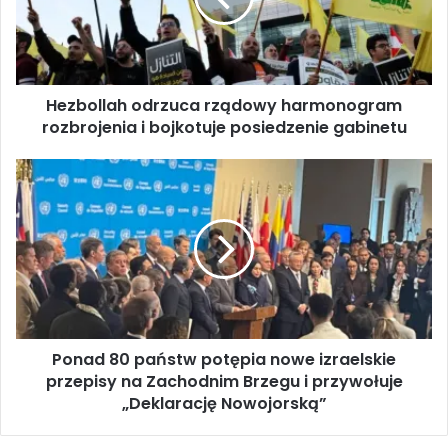
l
l
a
h
Hezbollah odrzuca rządowy harmonogram
o
rozbrojenia i bojkotuje posiedzenie gabinetu
d
r
z
P
u
o
c
n
a
a
r
d
z
8
ą
0
d
p
o
a
w
Ponad 80 państw potępia nowe izraelskie
ń
y
przepisy na Zachodnim Brzegu i przywołuje
s
h
t
„Deklarację Nowojorską”
a
w
r
p