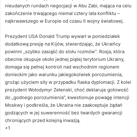
nieudanych rundach negocjacji w Abu Zabi, mająca na celu
zakończenie trwającego niemal cztery lata konfliktu –
najkrwawszego w Europie od czasu II wojny światowej.
Prezydent USA Donald Trump wywarł w poniedziałek
dodatkową presję na Kijów, stwierdzając, że Ukraińcy
powinni „szybko zasiąść do stołu rozmów”. Rosja, która
obecnie okupuje około jednej piątej terytorium Ukrainy,
domaga się pełnej kontroli nad wschodnim regionem
donieckim jako warunku jakiegokolwiek porozumienia,
grożąc użyciem siły w przypadku fiaska dyplomacji. Z kolei
prezydent Wołodymyr Zełenski, choć deklaruje gotowość
do „godnego porozumienia”, kwestionuje powagę intencji
Moskwy i podkreśla, że Ukraina nie zaakceptuje żądań
godzących w jej suwerenność bez twardych gwarancji
chroniących przed kolejną inwazją.
+1