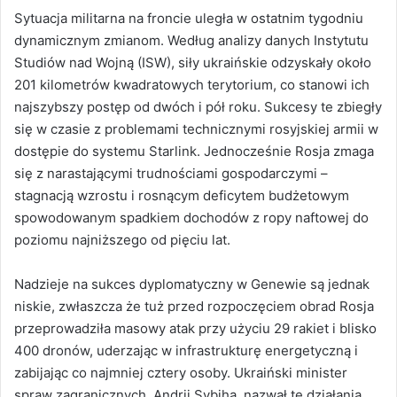
Sytuacja militarna na froncie uległa w ostatnim tygodniu
dynamicznym zmianom. Według analizy danych Instytutu
Studiów nad Wojną (ISW), siły ukraińskie odzyskały około
201 kilometrów kwadratowych terytorium, co stanowi ich
najszybszy postęp od dwóch i pół roku. Sukcesy te zbiegły
się w czasie z problemami technicznymi rosyjskiej armii w
dostępie do systemu Starlink. Jednocześnie Rosja zmaga
się z narastającymi trudnościami gospodarczymi –
stagnacją wzrostu i rosnącym deficytem budżetowym
spowodowanym spadkiem dochodów z ropy naftowej do
poziomu najniższego od pięciu lat.
Nadzieje na sukces dyplomatyczny w Genewie są jednak
niskie, zwłaszcza że tuż przed rozpoczęciem obrad Rosja
przeprowadziła masowy atak przy użyciu 29 rakiet i blisko
400 dronów, uderzając w infrastrukturę energetyczną i
zabijając co najmniej cztery osoby. Ukraiński minister
spraw zagranicznych, Andrij Sybiha, nazwał te działania