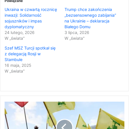
Powiązane
Ukraina w czwartą rocznicę
Trump chce zakończenia
inwazji: Solidarność
„bezsensownego zabijania”
sojuszników i impas
na Ukrainie – deklaracja
dyplomatyczny
Białego Domu
24 lutego, 2026
3 lipca, 2026
W „świata"
W „świata"
Szef MSZ Turcji spotkał się
z delegacją Rosji w
Stambule
16 maja, 2025
W „świata"
H
e
z
b
o