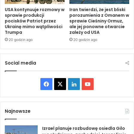
o
r
j
z
USA kontynuuje rozmowy w
Iran twierdzi, że jest bliski
k
sprawie produkcji
porozumienia z Omanem w
e
pocisków Patriot przez
sprawie Cieśniny Ormuz,
o
p
Ukrainę mimo wątpliwości
ale jej ponowne otwarcie
t
i
Trumpa
zależy od USA
u
s
j
20 godzin ago
20 godzin ago
y
e
n
p
a
o
Z
Social media
s
a
i
c
e
h
F
X
L
Y
d
o
z
d
a
i
o
e
n
n
i
c
n
u
i
m
Najnowsze
e
B
e
k
T
g
r
a
Izrael planuje rozbudowę osiedla Gilo
z
b
e
u
b