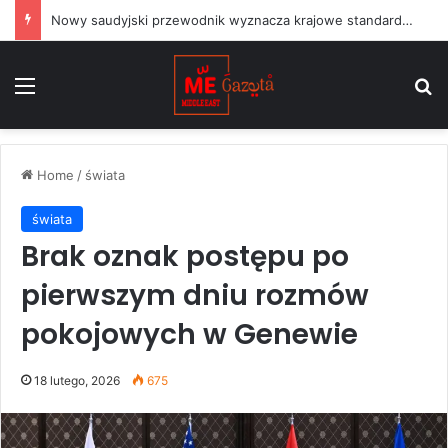
Nowy saudyjski przewodnik wyznacza krajowe standardy dla projektów sztuki publicznej
Menu
S
Home
/
świata
świata
Brak oznak postępu po
pierwszym dniu rozmów
pokojowych w Genewie
18 lutego, 2026
675