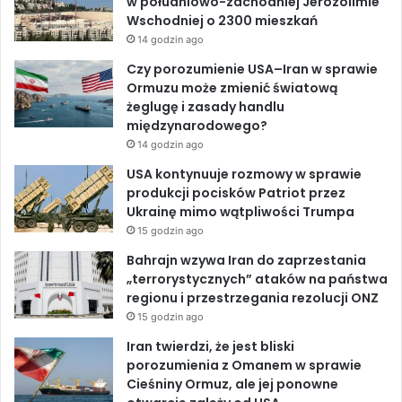
w południowo-zachodniej Jerozolimie
e
i
Wschodniej o 2300 mieszkań
g
o
d
b
n
u
14 godzin ago
e
i
o
I
e
Czy porozumienie USA–Iran w sprawie
t
p
Ormuzu może zmienić światową
u
r
k
n
żeglugę i zasady handlu
z
międzynarodowego?
y
14 godzin ago
w
o
USA kontynuuje rozmowy w sprawie
ł
produkcji pocisków Patriot przez
u
Ukrainę mimo wątpliwości Trumpa
j
15 godzin ago
e
Bahrajn wzywa Iran do zaprzestania
„
„terrorystycznych” ataków na państwa
D
regionu i przestrzegania rezolucji ONZ
e
15 godzin ago
k
l
Iran twierdzi, że jest bliski
a
porozumienia z Omanem w sprawie
r
Cieśniny Ormuz, ale jej ponowne
a