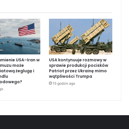
i
e
r
u
c
h
o
m
i
ł
umienie USA–Iran w
USA kontynuuje rozmowy w
y
rmuzu może
sprawie produkcji pocisków
k
iatową żeglugę i
Patriot przez Ukrainę mimo
o
ndlu
wątpliwości Trumpa
l
rodowego?
15 godzin ago
e
go
j
n
y
s
t
a
t