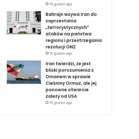
15 godzin ago
Bahrajn wzywa Iran do
zaprzestania
„terrorystycznych”
ataków na państwa
regionu i przestrzegania
rezolucji ONZ
15 godzin ago
Iran twierdzi, że jest
bliski porozumienia z
Omanem w sprawie
Cieśniny Ormuz, ale jej
ponowne otwarcie
zależy od USA
15 godzin ago