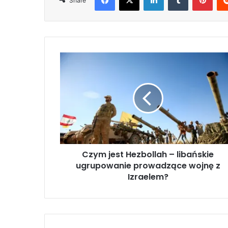
Share
C
z
y
m
j
e
s
t
H
Czym jest Hezbollah – libańskie
e
ugrupowanie prowadzące wojnę z
z
b
Izraelem?
o
l
l
a