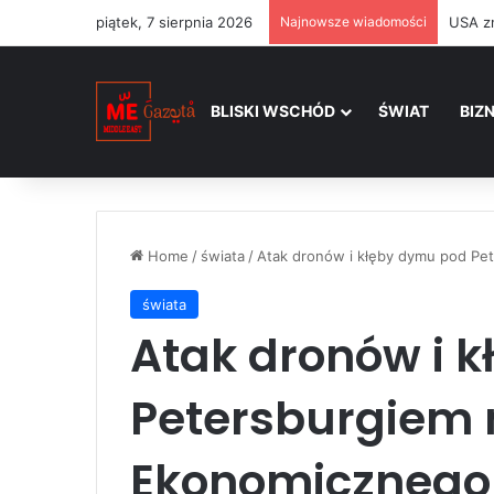
piątek, 7 sierpnia 2026
Najnowsze wiadomości
BLISKI WSCHÓD
ŚWIAT
BIZ
Home
/
świata
/
Atak dronów i kłęby dymu pod Pe
świata
Atak dronów i 
Petersburgiem 
Ekonomicznego