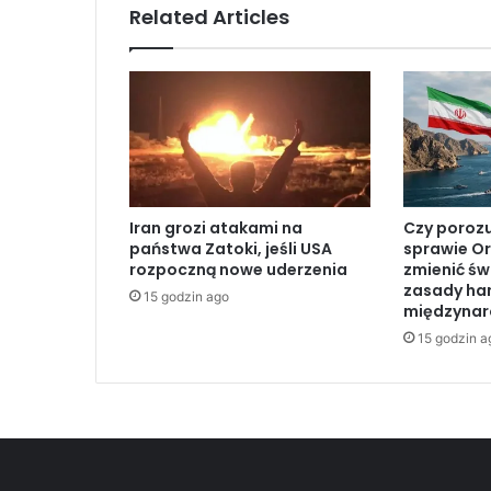
h
Related Articles
–
l
i
b
a
ń
s
k
i
Iran grozi atakami na
Czy poroz
e
państwa Zatoki, jeśli USA
sprawie O
u
rozpoczną nowe uderzenia
zmienić św
g
zasady ha
15 godzin ago
r
międzyna
u
15 godzin a
p
o
w
a
n
i
e