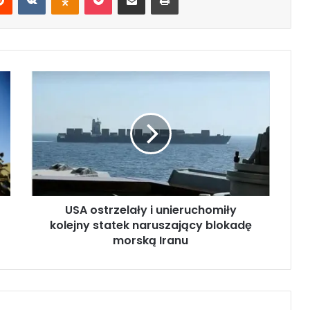
U
S
A
o
s
t
r
z
e
USA ostrzelały i unieruchomiły
l
kolejny statek naruszający blokadę
a
ł
morską Iranu
y
i
u
n