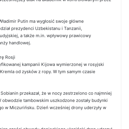
ładimir Putin ma wygłosić swoje główne
ział prezydenci Uzbekistanu i Tanzanii,
audyjskiej, a także m.in. wpływowy prawicowy
ranży handlowej.
ę Rosji
syfikowanej kampanii Kijowa wymierzonej w rosyjski
e Kremla od zysków z ropy. W tym samym czasie
obianin przekazał, że w nocy zestrzelono co najmniej
 W obwodzie tambowskim uszkodzone zostały budynki
o w Miczurińsku. Dzień wcześniej drony uderzyły w