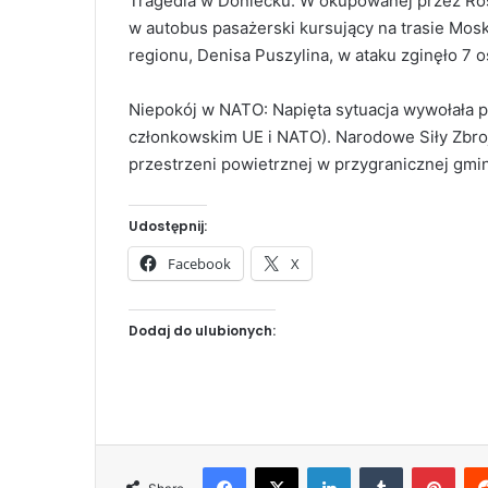
Tragedia w Doniecku: W okupowanej przez Ros
w autobus pasażerski kursujący na trasie Mos
regionu, Denisa Puszylina, w ataku zginęło 7 o
Niepokój w NATO: Napięta sytuacja wywołała p
członkowskim UE i NATO). Narodowe Siły Zbro
przestrzeni powietrznej w przygranicznej gmin
Udostępnij:
Facebook
X
Dodaj do ulubionych:
Facebook
X
LinkedIn
Tumblr
Pinterest