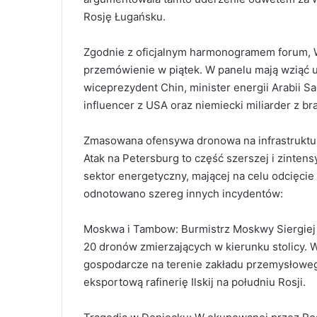
Rosję Ługańsku.
Zgodnie z oficjalnym harmonogramem forum, W
przemówienie w piątek. W panelu mają wziąć ud
wiceprezydent Chin, minister energii Arabii S
influencer z USA oraz niemiecki miliarder z b
Zmasowana ofensywa dronowa na infrastruktur
Atak na Petersburg to część szerszej i zinten
sektor energetyczny, mającej na celu odcięci
odnotowano szereg innych incydentów:
Moskwa i Tambow: Burmistrz Moskwy Siergiej S
20 dronów zmierzających w kierunku stolicy.
gospodarcze na terenie zakładu przemysłoweg
eksportową rafinerię Ilskij na południu Rosji.