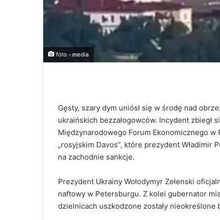
foto - media
Gęsty, szary dym uniósł się w środę nad obr
ukraińskich bezzałogowców. Incydent zbiegł s
Międzynarodowego Forum Ekonomicznego w P
„rosyjskim Davos”, które prezydent Władimir 
na zachodnie sankcje.
Prezydent Ukrainy Wołodymyr Zełenski oficjaln
naftowy w Petersburgu. Z kolei gubernator mia
dzielnicach uszkodzone zostały nieokreślone bl