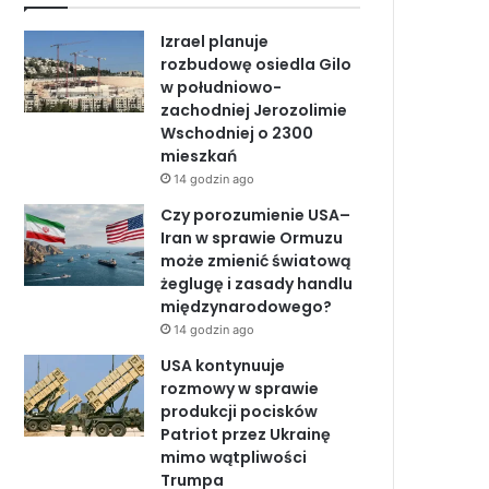
b
e
u
Izrael planuje
o
d
b
rozbudowę osiedla Gilo
w południowo-
o
I
e
zachodniej Jerozolimie
Wschodniej o 2300
k
n
mieszkań
14 godzin ago
Czy porozumienie USA–
Iran w sprawie Ormuzu
może zmienić światową
żeglugę i zasady handlu
międzynarodowego?
14 godzin ago
USA kontynuuje
rozmowy w sprawie
produkcji pocisków
Patriot przez Ukrainę
mimo wątpliwości
Trumpa