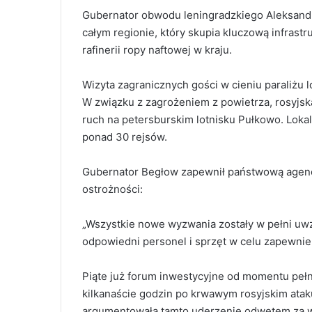
Gubernator obwodu leningradzkiego Aleksand
całym regionie, który skupia kluczową infrastr
rafinerii ropy naftowej w kraju.
Wizyta zagranicznych gości w cieniu paraliżu l
W związku z zagrożeniem z powietrza, rosyjsk
ruch na petersburskim lotnisku Pułkowo. Loka
ponad 30 rejsów.
Gubernator Begłow zapewnił państwową agencj
ostrożności:
„Wszystkie nowe wyzwania zostały w pełni uwz
odpowiedni personel i sprzęt w celu zapewnie
Piąte już forum inwestycyjne od momentu pełn
kilkanaście godzin po krwawym rosyjskim at
argumentowała tamto uderzenie odwetem za w