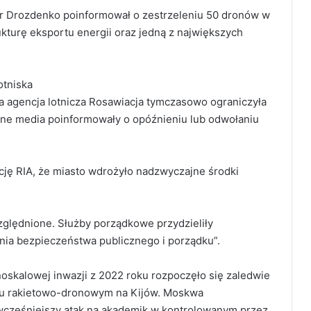
r Drozdenko poinformował o zestrzeleniu 50 dronów w
ukturę eksportu energii oraz jedną z największych
otniska
a agencja lotnicza Rosawiacja tymczasowo ograniczyła
lne media poinformowały o opóźnieniu lub odwołaniu
ę RIA, że miasto wdrożyło nadzwyczajne środki
ględnione. Służby porządkowe przydzieliły
nia bezpieczeństwa publicznego i porządku”.
oskalowej inwazji z 2022 roku rozpoczęło się zaledwie
aku rakietowo-dronowym na Kijów. Moskwa
cześniejszy atak na akademik w kontrolowanym przez