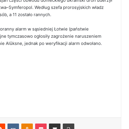
jan części obwodu donieckiego ukraiński dron uderzył
kwa–Symferopol. Według szefa prorosyjskich władz
sób, a 11 zostało rannych.
oranny alarm w sąsiedniej Łotwie (państwie
jne tymczasowo ogłosiły zagrożenie naruszeniem
ie Alūksne, jednak po weryfikacji alarm odwołano.
Reddit
VKontakte
Odnoklassniki
Pocket
Share via Email
Print