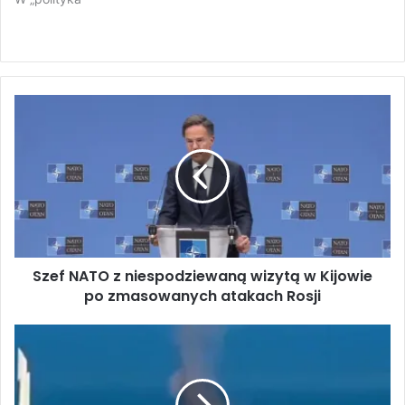
S
z
e
f
N
A
T
O
z
Szef NATO z niespodziewaną wizytą w Kijowie
n
po zmasowanych atakach Rosji
i
e
s
A
p
t
o
a
d
k