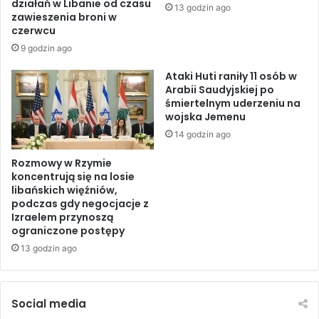
działań w Libanie od czasu
13 godzin ago
o
e
zawieszenia broni w
z
r
czerwcu
m
s
9 godzin ago
a
b
s
u
Ataki Huti raniły 11 osób w
o
Arabii Saudyjskiej po
r
śmiertelnym uderzeniu na
w
g
wojska Jemenu
a
i
n
e
14 godzin ago
y
m
c
Rozmowy w Rzymie
n
koncentrują się na losie
h
a
libańskich więźniów,
a
o
podczas gdy negocjacje z
t
t
Izraelem przynoszą
a
w
ograniczone postępy
k
a
13 godzin ago
a
r
c
c
h
i
R
e
Social media
o
F