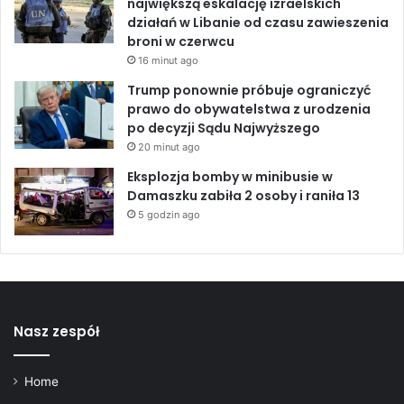
największą eskalację izraelskich
działań w Libanie od czasu zawieszenia
broni w czerwcu
16 minut ago
Trump ponownie próbuje ograniczyć
prawo do obywatelstwa z urodzenia
po decyzji Sądu Najwyższego
20 minut ago
Eksplozja bomby w minibusie w
Damaszku zabiła 2 osoby i raniła 13
5 godzin ago
Nasz zespół
Home