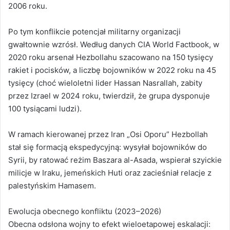
2006 roku.
Po tym konflikcie potencjał militarny organizacji
gwałtownie wzrósł. Według danych CIA World Factbook, w
2020 roku arsenał Hezbollahu szacowano na 150 tysięcy
rakiet i pocisków, a liczbę bojowników w 2022 roku na 45
tysięcy (choć wieloletni lider Hassan Nasrallah, zabity
przez Izrael w 2024 roku, twierdził, że grupa dysponuje
100 tysiącami ludzi).
W ramach kierowanej przez Iran „Osi Oporu” Hezbollah
stał się formacją ekspedycyjną: wysyłał bojowników do
Syrii, by ratować reżim Baszara al-Asada, wspierał szyickie
milicje w Iraku, jemeńskich Huti oraz zacieśniał relacje z
palestyńskim Hamasem.
Ewolucja obecnego konfliktu (2023–2026)
Obecna odsłona wojny to efekt wieloetapowej eskalacji: