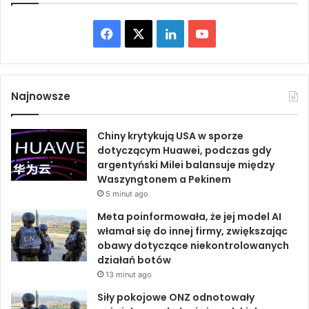
s
o
j
r
F
X
L
Y
i
u
m
a
i
o
E
k
c
n
u
Najnowsze
o
n
e
k
T
o
Chiny krytykują USA w sporze
m
b
e
u
dotyczącym Huawei, podczas gdy
i
argentyński Milei balansuje między
c
o
d
b
Waszyngtonem a Pekinem
z
5 minut ago
n
o
I
e
e
Meta poinformowała, że jej model AI
k
n
g
włamał się do innej firmy, zwiększając
o
obawy dotyczące niekontrolowanych
działań botów
13 minut ago
Siły pokojowe ONZ odnotowały