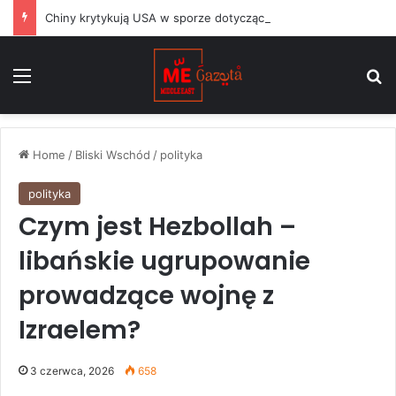
Chiny krytykują USA w sporze dotyczącym Huawei, podczas gdy argentyński Milei balansuje między Waszyngtonem a Pekinem
Menu
S
Home
/
Bliski Wschód
/
polityka
polityka
Czym jest Hezbollah –
libańskie ugrupowanie
prowadzące wojnę z
Izraelem?
3 czerwca, 2026
658