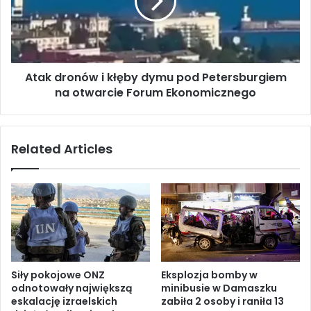
z
d
i
r
e
o
w
n
a
ó
n
Atak dronów i kłęby dymu pod Petersburgiem
w
ą
na otwarcie Forum Ekonomicznego
i
w
k
i
ł
z
ę
Related Articles
y
b
t
y
ą
d
w
y
K
m
i
u
j
p
o
o
w
d
Siły pokojowe ONZ
Eksplozja bomby w
i
P
odnotowały największą
minibusie w Damaszku
e
e
eskalację izraelskich
zabiła 2 osoby i raniła 13
p
t