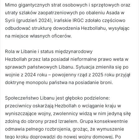
Mimo gigantycznych strat osobowych i sprzętowych oraz
utraty szlaków zaopatrzeniowych po obaleniu Asada w
Syrii (grudzień 2024), irańskie IRGC zdołało częściowo
odbudować strukturę dowodzenia Hezbollahu, wysyłając
na miejsce własnych oficerów.
Rola w Libanie i status międzynarodowy
Hezbollah przez lata posiadał nieformalne prawo weta w
sprawach państwowych Libanu. Sytuacja zmieniła się po
wojnie z 2024 roku – powojenny rząd z 2025 roku przyjął
doktrynę monopolu państwa na posiadanie broni.
Społeczeństwo Libanu jest głęboko podzielone:
przeciwnicy oskarżają Hezbollah o wciąganie kraju w
wyniszczające wojny, zwolennicy widzą w nim jedyną siłę
zdolną do obrony przed Izraelem. Grupa konsekwentnie
odmawia pełnego rozbrojenia, grożąc, że wymuszenie
tego kroku doprowadzi do nowej wojny domowej. Po