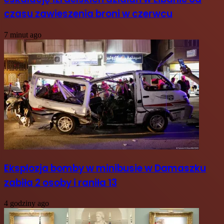
czasu zawieszenia broni w czerwcu
7 minut ago
Eksplozja bomby w minibusie w Damaszku
zabiła 2 osoby i raniła 13
4 godziny ago