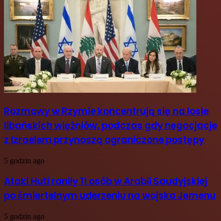
Rozmowy w Rzymie koncentrują się na losie
libańskich więźniów, podczas gdy negocjacje
z Izraelem przynoszą ograniczone postępy
5 godzin ago
Ataki Huti raniły 11 osób w Arabii Saudyjskiej
po śmiertelnym uderzeniu na wojska Jemenu
5 godzin ago