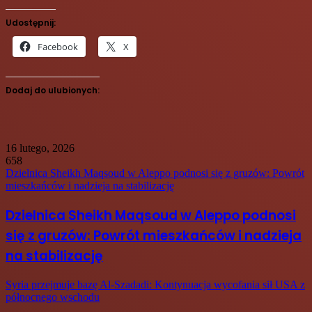
Udostępnij:
Facebook
X
Dodaj do ulubionych:
16 lutego, 2026
658
Dzielnica Sheikh Maqsoud w Aleppo podnosi się z gruzów: Powrót
mieszkańców i nadzieja na stabilizację
Dzielnica Sheikh Maqsoud w Aleppo podnosi
się z gruzów: Powrót mieszkańców i nadzieja
na stabilizację
Syria przejmuje bazę Al-Szadadi: Kontynuacja wycofania sił USA z
północnego wschodu