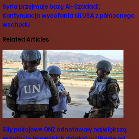
Syria przejmuje bazę Al-Szadadi:
Kontynuacja wycofania sił USA z północnego
wschodu
Related Articles
Siły pokojowe ONZ odnotowały największą
eskalację izraelskich działań w Libanie od