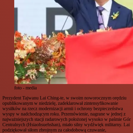
foto - media
Prezydent Tajwanu Lai Ching-te, w swoim noworocznym orędziu
opublikowanym w niedzielę, zadeklarował zintensyfikowanie
wysiłków na rzecz modernizacji armii i ochrony bezpieczeństwa
wyspy w nadchodzącym roku. Przemówienie, nagrane w jednej z
najważniejszych stacji radarowych położonej wysoko w paśmie Gór
Centralnych (Hsiaohsuehshan), miało silny wydźwięk militarny. Lai
podziękował siłom zbrojnym za całodobową czuwanie,