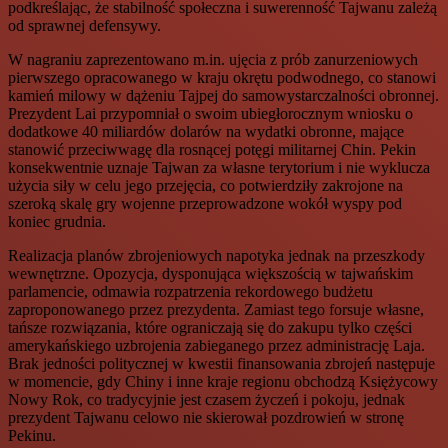
podkreślając, że stabilność społeczna i suwerenność Tajwanu zależą
od sprawnej defensywy.
W nagraniu zaprezentowano m.in. ujęcia z prób zanurzeniowych
pierwszego opracowanego w kraju okrętu podwodnego, co stanowi
kamień milowy w dążeniu Tajpej do samowystarczalności obronnej.
Prezydent Lai przypomniał o swoim ubiegłorocznym wniosku o
dodatkowe 40 miliardów dolarów na wydatki obronne, mające
stanowić przeciwwagę dla rosnącej potęgi militarnej Chin. Pekin
konsekwentnie uznaje Tajwan za własne terytorium i nie wyklucza
użycia siły w celu jego przejęcia, co potwierdziły zakrojone na
szeroką skalę gry wojenne przeprowadzone wokół wyspy pod
koniec grudnia.
Realizacja planów zbrojeniowych napotyka jednak na przeszkody
wewnętrzne. Opozycja, dysponująca większością w tajwańskim
parlamencie, odmawia rozpatrzenia rekordowego budżetu
zaproponowanego przez prezydenta. Zamiast tego forsuje własne,
tańsze rozwiązania, które ograniczają się do zakupu tylko części
amerykańskiego uzbrojenia zabieganego przez administrację Laja.
Brak jedności politycznej w kwestii finansowania zbrojeń następuje
w momencie, gdy Chiny i inne kraje regionu obchodzą Księżycowy
Nowy Rok, co tradycyjnie jest czasem życzeń i pokoju, jednak
prezydent Tajwanu celowo nie skierował pozdrowień w stronę
Pekinu.