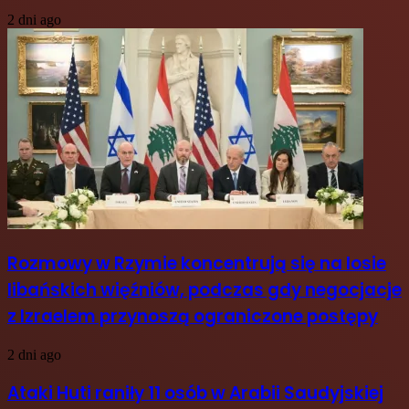
2 dni ago
Rozmowy w Rzymie koncentrują się na losie
libańskich więźniów, podczas gdy negocjacje
z Izraelem przynoszą ograniczone postępy
2 dni ago
Ataki Huti raniły 11 osób w Arabii Saudyjskiej