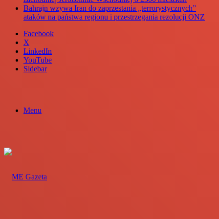
Bahrajn wzywa Iran do zaprzestania „terrorystycznych”
ataków na państwa regionu i przestrzegania rezolucji ONZ
Facebook
X
LinkedIn
YouTube
Sidebar
Menu