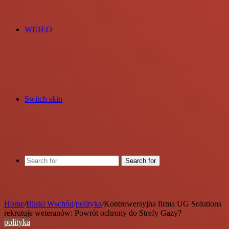
WIDEO
Switch skin
Search for
Home
/
Bliski Wschód
/
polityka
/
Kontrowersyjna firma UG Solutions
rekrutuje weteranów: Powrót ochrony do Strefy Gazy?
polityka