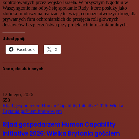
kontrolowanych przez wojsko Izraela. W przyszłym tygodniu w
Waszyngtonie ma odbyć się spotkanie Rady, które posłuży jako
zbiórka funduszy na realizację tej wizji, co może otworzyć drogę dla
prywatnych firm ochroniarskich do przejęcia roli głównych
dostawców bezpieczeństwa przy projektach infrastrukturalnych.
Udostępnij:
Facebook
X
Dodaj do ulubionych:
12 lutego, 2026
658
Rijad gospodarzem Human Capability Initiative 2026: Wielka
Brytania gościem honorowym
Rijad gospodarzem Human Capability
Initiative 2026: Wielka Brytania gościem