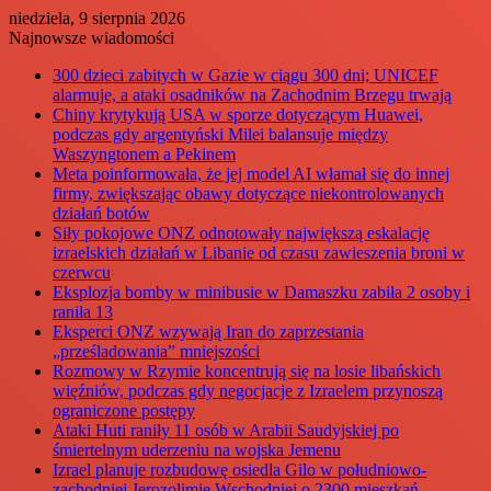
niedziela, 9 sierpnia 2026
Najnowsze wiadomości
300 dzieci zabitych w Gazie w ciągu 300 dni; UNICEF
alarmuje, a ataki osadników na Zachodnim Brzegu trwają
Chiny krytykują USA w sporze dotyczącym Huawei,
podczas gdy argentyński Milei balansuje między
Waszyngtonem a Pekinem
Meta poinformowała, że jej model AI włamał się do innej
firmy, zwiększając obawy dotyczące niekontrolowanych
działań botów
Siły pokojowe ONZ odnotowały największą eskalację
izraelskich działań w Libanie od czasu zawieszenia broni w
czerwcu
Eksplozja bomby w minibusie w Damaszku zabiła 2 osoby i
raniła 13
Eksperci ONZ wzywają Iran do zaprzestania
„prześladowania” mniejszości
Rozmowy w Rzymie koncentrują się na losie libańskich
więźniów, podczas gdy negocjacje z Izraelem przynoszą
ograniczone postępy
Ataki Huti raniły 11 osób w Arabii Saudyjskiej po
śmiertelnym uderzeniu na wojska Jemenu
Izrael planuje rozbudowę osiedla Gilo w południowo-
zachodniej Jerozolimie Wschodniej o 2300 mieszkań