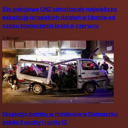
Siły pokojowe ONZ odnotowały największą
eskalację izraelskich działań w Libanie od
czasu zawieszenia broni w czerwcu
2 dni ago
Eksplozja bomby w minibusie w Damaszku
zabiła 2 osoby i raniła 13