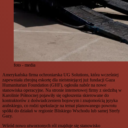
foto - media
Amerykańska firma ochroniarska UG Solutions, która wcześniej
zapewniała zbrojną eskortę dla nieistniejącej już fundacji Gaza
Humanitarian Foundation (GHF), ogłosiła nabór na nowe
stanowiska operacyjne. Na stronie internetowej firmy z siedzibą w
Karolinie Północnej pojawiły się ogłoszenia skierowane do
kontraktorów z doświadczeniem bojowym i znajomością języka
arabskiego, co rodzi spekulacje na temat planowanego powrotu
spółki do działań w regionie Bliskiego Wschodu lub samej Strefy
Gazy.
Wśród nowo utworzonych ról znajduje się stanowisko