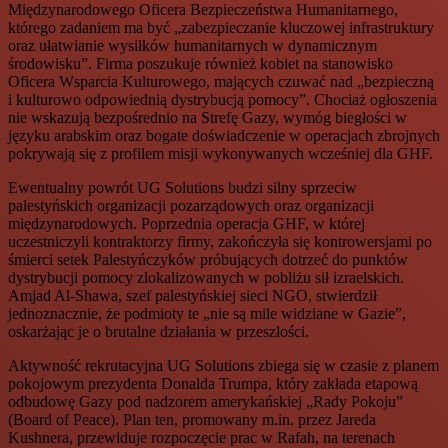
Międzynarodowego Oficera Bezpieczeństwa Humanitarnego,
którego zadaniem ma być „zabezpieczanie kluczowej infrastruktury
oraz ułatwianie wysiłków humanitarnych w dynamicznym
środowisku”. Firma poszukuje również kobiet na stanowisko
Oficera Wsparcia Kulturowego, mających czuwać nad „bezpieczną
i kulturowo odpowiednią dystrybucją pomocy”. Chociaż ogłoszenia
nie wskazują bezpośrednio na Strefę Gazy, wymóg biegłości w
języku arabskim oraz bogate doświadczenie w operacjach zbrojnych
pokrywają się z profilem misji wykonywanych wcześniej dla GHF.
Ewentualny powrót UG Solutions budzi silny sprzeciw
palestyńskich organizacji pozarządowych oraz organizacji
międzynarodowych. Poprzednia operacja GHF, w której
uczestniczyli kontraktorzy firmy, zakończyła się kontrowersjami po
śmierci setek Palestyńczyków próbujących dotrzeć do punktów
dystrybucji pomocy zlokalizowanych w pobliżu sił izraelskich.
Amjad Al-Shawa, szef palestyńskiej sieci NGO, stwierdził
jednoznacznie, że podmioty te „nie są mile widziane w Gazie”,
oskarżając je o brutalne działania w przeszłości.
Aktywność rekrutacyjna UG Solutions zbiega się w czasie z planem
pokojowym prezydenta Donalda Trumpa, który zakłada etapową
odbudowę Gazy pod nadzorem amerykańskiej „Rady Pokoju”
(Board of Peace). Plan ten, promowany m.in. przez Jareda
Kushnera, przewiduje rozpoczęcie prac w Rafah, na terenach