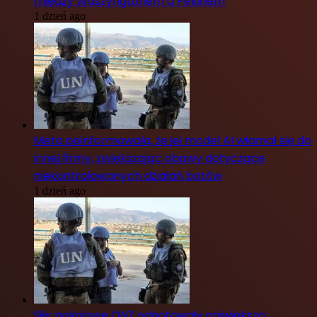
między Waszyngtonem a Pekinem
1 dzień ago
Meta poinformowała, że jej model AI włamał się do
innej firmy, zwiększając obawy dotyczące
niekontrolowanych działań botów
1 dzień ago
Siły pokojowe ONZ odnotowały największą