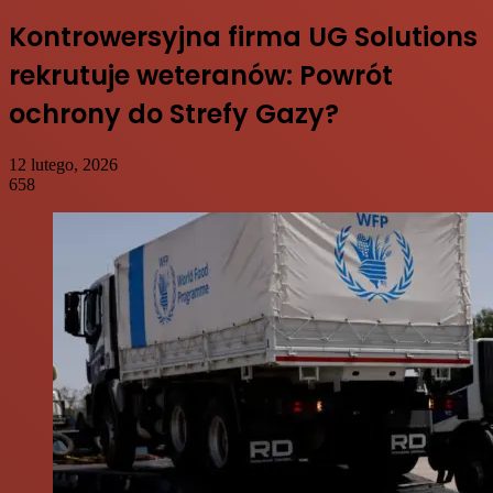
Kontrowersyjna firma UG Solutions
rekrutuje weteranów: Powrót
ochrony do Strefy Gazy?
12 lutego, 2026
658