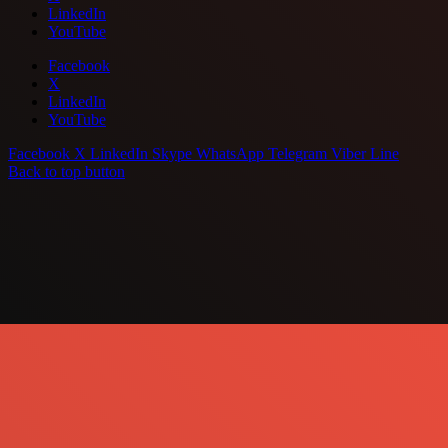
LinkedIn
YouTube
Facebook
X
LinkedIn
YouTube
Facebook
X
LinkedIn
Skype
WhatsApp
Telegram
Viber
Line
Back to top button