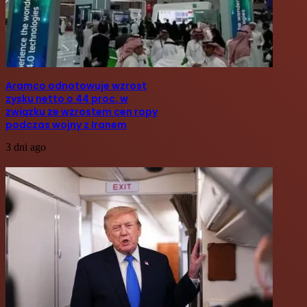
Aramco odnotowuje wzrost
zysku netto o 44 proc. w
związku ze wzrostem cen ropy
podczas wojny z Iranem
3 dni ago