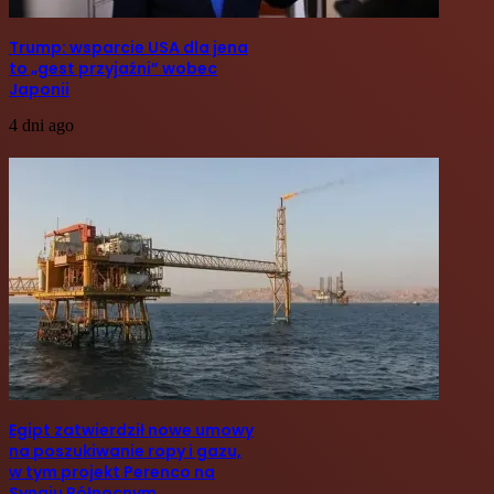
Trump: wsparcie USA dla jena
to „gest przyjaźni” wobec
Japonii
4 dni ago
Egipt zatwierdził nowe umowy
na poszukiwanie ropy i gazu,
w tym projekt Perenco na
Synaju Północnym