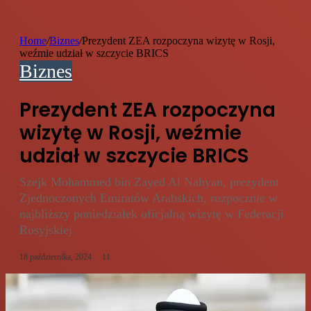
Home
/
Biznes
/
Prezydent ZEA rozpoczyna wizytę w Rosji,
weźmie udział w szczycie BRICS
Biznes
Prezydent ZEA rozpoczyna
wizytę w Rosji, weźmie
udział w szczycie BRICS
Szejk Mohammed bin Zayed Al Nahyan, prezydent
Zjednoczonych Emiratów Arabskich, rozpocznie w
najbliższy poniedziałek oficjalną wizytę w Federacji
Rosyjskiej.
18 października, 2024
11