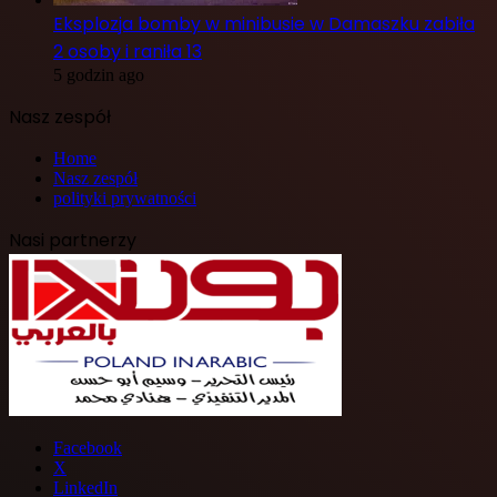
Eksplozja bomby w minibusie w Damaszku zabiła
2 osoby i raniła 13
5 godzin ago
Nasz zespół
Home
Nasz zespół
polityki prywatności
Nasi partnerzy
Facebook
X
LinkedIn