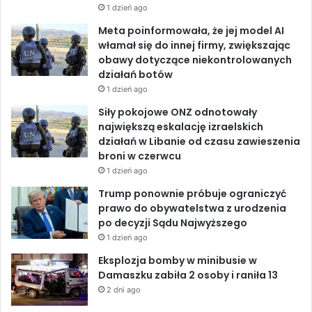
i
R
1 dzień ago
o
I
e
c
I
Meta poinformowała, że jej model AI
h
C
k
n
włamał się do innej firmy, zwiększając
S
obawy dotyczące niekontrolowanych
działań botów
1 dzień ago
Siły pokojowe ONZ odnotowały
największą eskalację izraelskich
działań w Libanie od czasu zawieszenia
broni w czerwcu
1 dzień ago
Trump ponownie próbuje ograniczyć
prawo do obywatelstwa z urodzenia
po decyzji Sądu Najwyższego
1 dzień ago
Eksplozja bomby w minibusie w
Damaszku zabiła 2 osoby i raniła 13
2 dni ago