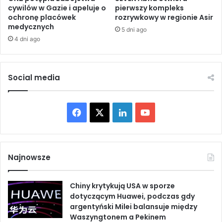
o
cywilów w Gazie i apeluje o
pierwszy kompleks
e
ochronę placówek
rozrywkowy w regionie Asir
r
ź
medycznych
d
m
5 dni ago
a
i
4 dni ago
n
e
i
u
i
d
Social media
i
z
z
i
a
a
b
F
X
L
Y
ł
i
w
a
i
o
j
s
a
z
c
n
u
d
c
Najnowsze
w
z
e
k
T
ó
y
c
c
Chiny krytykują USA w sporze
b
e
u
h
i
dotyczącym Huawei, podczas gdy
z
e
argentyński Milei balansuje między
o
d
b
n
B
Waszyngtonem a Pekinem