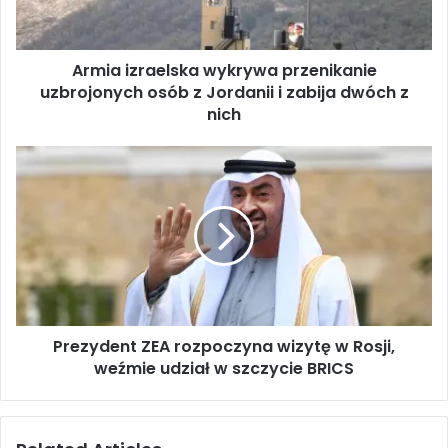
z
r
a
Armia izraelska wykrywa przenikanie
e
uzbrojonych osób z Jordanii i zabija dwóch z
l
s
nich
k
a
P
w
r
y
e
k
z
r
y
y
d
w
e
a
n
p
t
r
Prezydent ZEA rozpoczyna wizytę w Rosji,
Z
z
weźmie udział w szczycie BRICS
E
e
A
n
r
i
o
k