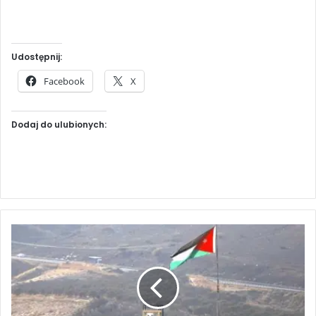
Udostępnij:
Facebook
X
Dodaj do ulubionych:
A
r
m
i
a
i