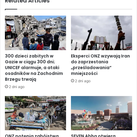
Related Articles
z
a
p
n
o
i
c
e
z
u
y
z
n
b
a
r
w
300 dzieci zabitych w
Eksperci ONZ wzywają Iran
o
i
Gazie w ciągu 300 dni;
do zaprzestania
j
z
UNICEF alarmuje, a ataki
„prześladowania”
o
y
osadników na Zachodnim
mniejszości
n
t
Brzegu trwają
2 dni ago
y
ę
2 dni ago
c
w
h
R
o
o
s
s
ó
j
b
i
z
,
J
w
ONZ potępia zabójstwa
SEVEN Abha otwiera