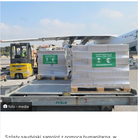
foto - media
Szósty saudyjski samolot z pomocą humanitarną, w