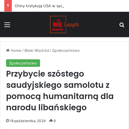
Chiny krytykują USA w sporze dotyczącym Huawei, podczas gdy argentyński Milei balansuje między Waszyngtonem a Pekinem
Menu
S
Home
/
Bliski Wschód
/
Społeczeństwo
Społeczeństwo
Przybycie szóstego
saudyjskiego samolotu z
pomocą humanitarną dla
narodu libańskiego
18 października, 2024
9