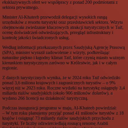
ekskluzywnych ofert we współpracy z ponad 200 podmiotami z
sektora prywatnego.
Minister Al-Khateeb przewodził delegacji wysokich rangą
urzędników z resortu turystyki oraz przedstawicieli sektora. Wizyta
obejmowała zwiedzanie kluczowych atrakcji turystycznych w Taif,
ocenę doświadczeń odwiedzających, przegląd infrastruktury i
kontrolę jakości świadczonych usług.
Według informacji przekazanych przez Saudyjską Agencję Prasową
(SPA), minister wyraził zadowolenie z wizyty, podkreślając
naturalne piękno i łagodny klimat Taif, które czynią miasto ważnym
kierunkiem turystycznym zarówno w Królestwie, jak i w całym
regionie.
Z danych turystycznych wynika, że w 2024 roku Taif odwiedziło
ponad 3,6 miliona krajowych i zagranicznych turystów – o 9%
więcej niż w 2023 roku. Roczne wydatki na turystykę osiągnęły 3,4
miliarda rialów saudyjskich (około 906 milionów dolarów), a
wydano 266 licencji na działalność turystyczną.
Podczas inauguracji programu w maju, Al-Khateeb powiedział:
– W tym roku planujemy przyjąć ponad 41 milionów turystów z 18
krajów i osiągnąć 73 miliardy rialów saudyjskich przychodu z
turystyki. Te liczby odzwierciedlają rosnącą renomę Arabii