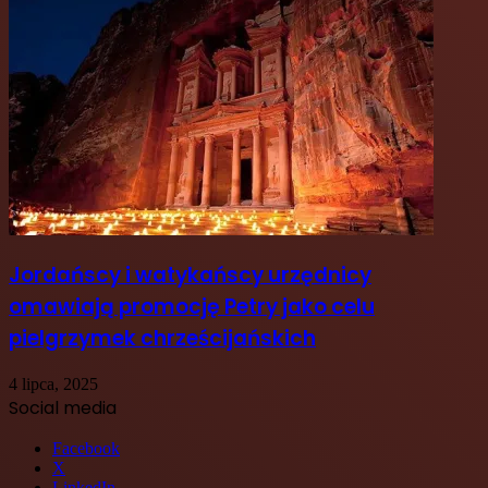
Jordańscy i watykańscy urzędnicy
omawiają promocję Petry jako celu
pielgrzymek chrześcijańskich
4 lipca, 2025
Social media
Facebook
X
LinkedIn