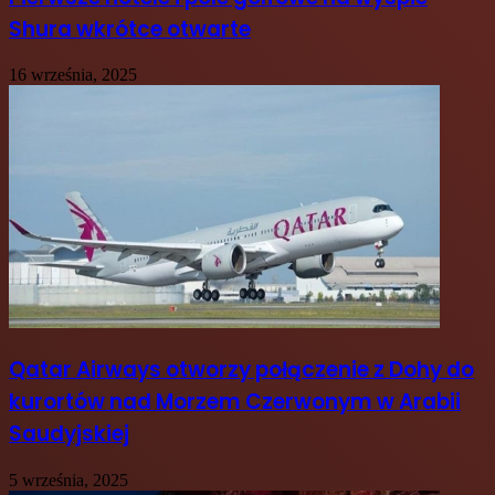
Shura wkrótce otwarte
16 września, 2025
Qatar Airways otworzy połączenie z Dohy do
kurortów nad Morzem Czerwonym w Arabii
Saudyjskiej
5 września, 2025