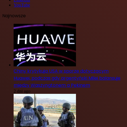
YouTube
Najnowsze
Chiny krytykują USA w sporze dotyczącym
Huawei, podczas gdy argentyński Milei balansuje
między Waszyngtonem a Pekinem
2 dni ago