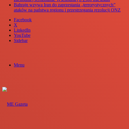
Bahrajn wzywa Iran do zaprzestania „terrorystycznych”
ataków na państwa regionu i przestrzegania rezolucji ONZ
Facebook
X
LinkedIn
YouTube
Sidebar
Menu