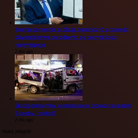
Trump ponownie próbuje ograniczyć prawo do
obywatelstwa z urodzenia po decyzji Sądu
Najwyższego
2 dni ago
Eksplozja bomby w minibusie w Damaszku zabiła
2 osoby i raniła 13
2 dni ago
Nasz zespół