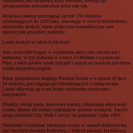
Saudyjskiej jako światowej klasy kierunku, oferującego
niezapomniane doświadczenia przez cały rok.
Królestwo planuje przyciągnąć łącznie 150 milionów
odwiedzających do 2030 roku, inwestując w rozwój infrastruktury,
różnorodne atrakcje, lepsze połączenia komunikacyjne oraz
uproszczone procedury podróżne.
Letnie atrakcje w całym Królestwie:
Asir: sezon letni bogaty w wydarzenia muzyczne, artystyczne i
kulturalne, w tym festiwale w wiosce Al-Muftaha i wydarzenie
Plato, a także górskie szlaki przygód i zajęcia na świeżym powietrzu
wśród przyjemnej pogody.
Rijad: gospodarzem drugiego Pucharu Świata w e-sporcie (8 lipca –
24 sierpnia), przyciągającego odwiedzających z całego świata.
Latem odbywają się tu też liczne wydarzenia artystyczne i
rozrywkowe.
Dżudda: oferuje plaże, luksusowe kurorty, różnorodne aktywności
wodne, idealne dla rodzin i miłośników sportów wodnych. Turyści
mogą odwiedzić City Walk i cieszyć się pokazami Cyrku 1903.
Sheybarah i Ummahat: luksusowe wyspy w ramach ekskluzywnej
sieci turystyki morskiej Królestwa, z białymi plażami, krystaliczną