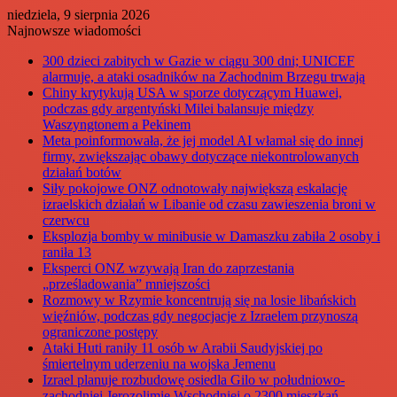
niedziela, 9 sierpnia 2026
Najnowsze wiadomości
300 dzieci zabitych w Gazie w ciągu 300 dni; UNICEF
alarmuje, a ataki osadników na Zachodnim Brzegu trwają
Chiny krytykują USA w sporze dotyczącym Huawei,
podczas gdy argentyński Milei balansuje między
Waszyngtonem a Pekinem
Meta poinformowała, że jej model AI włamał się do innej
firmy, zwiększając obawy dotyczące niekontrolowanych
działań botów
Siły pokojowe ONZ odnotowały największą eskalację
izraelskich działań w Libanie od czasu zawieszenia broni w
czerwcu
Eksplozja bomby w minibusie w Damaszku zabiła 2 osoby i
raniła 13
Eksperci ONZ wzywają Iran do zaprzestania
„prześladowania” mniejszości
Rozmowy w Rzymie koncentrują się na losie libańskich
więźniów, podczas gdy negocjacje z Izraelem przynoszą
ograniczone postępy
Ataki Huti raniły 11 osób w Arabii Saudyjskiej po
śmiertelnym uderzeniu na wojska Jemenu
Izrael planuje rozbudowę osiedla Gilo w południowo-
zachodniej Jerozolimie Wschodniej o 2300 mieszkań