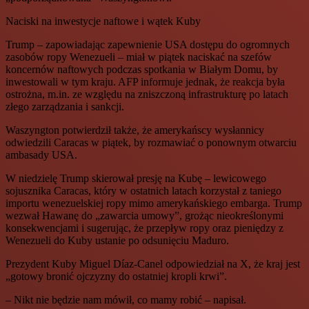
Naciski na inwestycje naftowe i wątek Kuby
Trump – zapowiadając zapewnienie USA dostępu do ogromnych
zasobów ropy Wenezueli – miał w piątek naciskać na szefów
koncernów naftowych podczas spotkania w Białym Domu, by
inwestowali w tym kraju. AFP informuje jednak, że reakcja była
ostrożna, m.in. ze względu na zniszczoną infrastrukturę po latach
złego zarządzania i sankcji.
Waszyngton potwierdził także, że amerykańscy wysłannicy
odwiedzili Caracas w piątek, by rozmawiać o ponownym otwarciu
ambasady USA.
W niedzielę Trump skierował presję na Kubę – lewicowego
sojusznika Caracas, który w ostatnich latach korzystał z taniego
importu wenezuelskiej ropy mimo amerykańskiego embarga. Trump
wezwał Hawanę do „zawarcia umowy”, grożąc nieokreślonymi
konsekwencjami i sugerując, że przepływ ropy oraz pieniędzy z
Wenezueli do Kuby ustanie po odsunięciu Maduro.
Prezydent Kuby Miguel Díaz-Canel odpowiedział na X, że kraj jest
„gotowy bronić ojczyzny do ostatniej kropli krwi”.
– Nikt nie będzie nam mówił, co mamy robić – napisał.