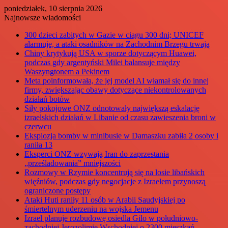
poniedziałek, 10 sierpnia 2026
Najnowsze wiadomości
300 dzieci zabitych w Gazie w ciągu 300 dni; UNICEF
alarmuje, a ataki osadników na Zachodnim Brzegu trwają
Chiny krytykują USA w sporze dotyczącym Huawei,
podczas gdy argentyński Milei balansuje między
Waszyngtonem a Pekinem
Meta poinformowała, że jej model AI włamał się do innej
firmy, zwiększając obawy dotyczące niekontrolowanych
działań botów
Siły pokojowe ONZ odnotowały największą eskalację
izraelskich działań w Libanie od czasu zawieszenia broni w
czerwcu
Eksplozja bomby w minibusie w Damaszku zabiła 2 osoby i
raniła 13
Eksperci ONZ wzywają Iran do zaprzestania
„prześladowania” mniejszości
Rozmowy w Rzymie koncentrują się na losie libańskich
więźniów, podczas gdy negocjacje z Izraelem przynoszą
ograniczone postępy
Ataki Huti raniły 11 osób w Arabii Saudyjskiej po
śmiertelnym uderzeniu na wojska Jemenu
Izrael planuje rozbudowę osiedla Gilo w południowo-
zachodniej Jerozolimie Wschodniej o 2300 mieszkań