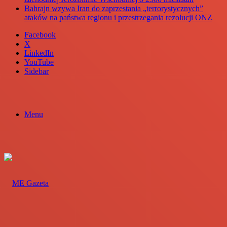
Bahrajn wzywa Iran do zaprzestania „terrorystycznych”
ataków na państwa regionu i przestrzegania rezolucji ONZ
Facebook
X
LinkedIn
YouTube
Sidebar
Menu