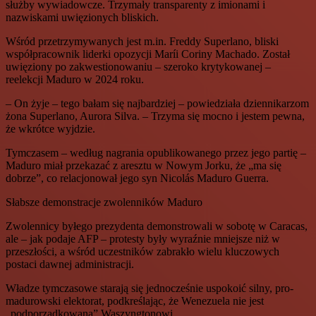
służby wywiadowcze. Trzymały transparenty z imionami i
nazwiskami uwięzionych bliskich.
Wśród przetrzymywanych jest m.in. Freddy Superlano, bliski
współpracownik liderki opozycji Maríi Coriny Machado. Został
uwięziony po zakwestionowaniu – szeroko krytykowanej –
reelekcji Maduro w 2024 roku.
– On żyje – tego bałam się najbardziej – powiedziała dziennikarzom
żona Superlano, Aurora Silva. – Trzyma się mocno i jestem pewna,
że wkrótce wyjdzie.
Tymczasem – według nagrania opublikowanego przez jego partię –
Maduro miał przekazać z aresztu w Nowym Jorku, że „ma się
dobrze”, co relacjonował jego syn Nicolás Maduro Guerra.
Słabsze demonstracje zwolenników Maduro
Zwolennicy byłego prezydenta demonstrowali w sobotę w Caracas,
ale – jak podaje AFP – protesty były wyraźnie mniejsze niż w
przeszłości, a wśród uczestników zabrakło wielu kluczowych
postaci dawnej administracji.
Władze tymczasowe starają się jednocześnie uspokoić silny, pro-
madurowski elektorat, podkreślając, że Wenezuela nie jest
„podporządkowana” Waszyngtonowi.