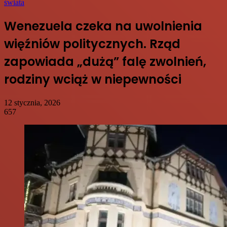
świata
Wenezuela czeka na uwolnienia
więźniów politycznych. Rząd
zapowiada „dużą” falę zwolnień,
rodziny wciąż w niepewności
12 stycznia, 2026
657