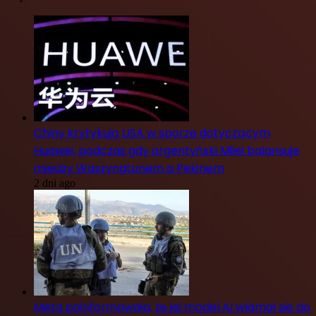
Chiny krytykują USA w sporze dotyczącym
Huawei, podczas gdy argentyński Milei balansuje
między Waszyngtonem a Pekinem
2 dni ago
Meta poinformowała, że jej model AI włamał się do