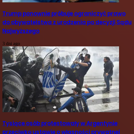
Trump ponownie próbuje ograniczyć prawo
do obywatelstwa z urodzenia po decyzji Sądu
Najwyższego
3 dni ago
Tysiące osób protestowały w Argentynie
przeciwko ustawie o własności prywatnej