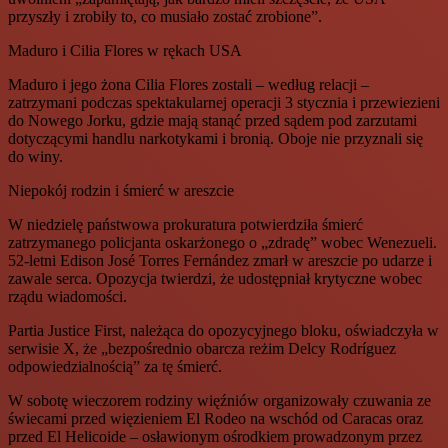
przyszły i zrobiły to, co musiało zostać zrobione”.
Maduro i Cilia Flores w rękach USA
Maduro i jego żona Cilia Flores zostali – według relacji –
zatrzymani podczas spektakularnej operacji 3 stycznia i przewiezieni
do Nowego Jorku, gdzie mają stanąć przed sądem pod zarzutami
dotyczącymi handlu narkotykami i bronią. Oboje nie przyznali się
do winy.
Niepokój rodzin i śmierć w areszcie
W niedzielę państwowa prokuratura potwierdziła śmierć
zatrzymanego policjanta oskarżonego o „zdradę” wobec Wenezueli.
52-letni Edison José Torres Fernández zmarł w areszcie po udarze i
zawale serca. Opozycja twierdzi, że udostępniał krytyczne wobec
rządu wiadomości.
Partia Justice First, należąca do opozycyjnego bloku, oświadczyła w
serwisie X, że „bezpośrednio obarcza reżim Delcy Rodríguez
odpowiedzialnością” za tę śmierć.
W sobotę wieczorem rodziny więźniów organizowały czuwania ze
świecami przed więzieniem El Rodeo na wschód od Caracas oraz
przed El Helicoide – osławionym ośrodkiem prowadzonym przez