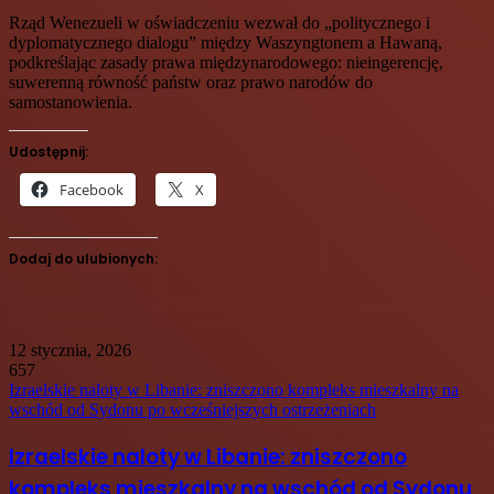
Rząd Wenezueli w oświadczeniu wezwał do „politycznego i
dyplomatycznego dialogu” między Waszyngtonem a Hawaną,
podkreślając zasady prawa międzynarodowego: nieingerencję,
suwerenną równość państw oraz prawo narodów do
samostanowienia.
Udostępnij:
Facebook
X
Dodaj do ulubionych:
12 stycznia, 2026
657
Izraelskie naloty w Libanie: zniszczono kompleks mieszkalny na
wschód od Sydonu po wcześniejszych ostrzeżeniach
Izraelskie naloty w Libanie: zniszczono
kompleks mieszkalny na wschód od Sydonu