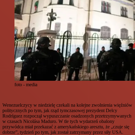
foto - media
Wenezuelczycy w niedzielę czekali na kolejne zwolnienia więźniów
politycznych po tym, jak rząd tymczasowej prezydent Delcy
Rodríguez rozpoczął wypuszczanie osadzonych przetrzymywanych
w czasach Nicolása Maduro. W tle tych wydarzeń obalony
przywódca miał przekazać z amerykańskiego aresztu, że „czuje się
dobrze”, tydzień po tym, jak został zatrzymany przez siły USA.