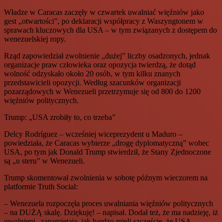
Władze w Caracas zaczęły w czwartek uwalniać więźniów jako
gest „otwartości”, po deklaracji współpracy z Waszyngtonem w
sprawach kluczowych dla USA – w tym związanych z dostępem do
wenezuelskiej ropy.
Rząd zapowiedział zwolnienie „dużej” liczby osadzonych, jednak
organizacje praw człowieka oraz opozycja twierdzą, że dotąd
wolność odzyskało około 20 osób, w tym kilku znanych
przedstawicieli opozycji. Według szacunków organizacji
pozarządowych w Wenezueli przetrzymuje się od 800 do 1200
więźniów politycznych.
Trump: „USA zrobiły to, co trzeba”
Delcy Rodríguez – wcześniej wiceprezydent u Maduro –
powiedziała, że Caracas wybierze „drogę dyplomatyczną” wobec
USA, po tym jak Donald Trump stwierdził, że Stany Zjednoczone
są „u steru” w Wenezueli.
Trump skomentował zwolnienia w sobotę późnym wieczorem na
platformie Truth Social:
– Wenezuela rozpoczęła proces uwalniania więźniów politycznych
– na DUŻĄ skalę. Dziękuję! – napisał. Dodał też, że ma nadzieję, iż
uwolnieni „zapamiętają, jak bardzo mieli szczęście, że USA