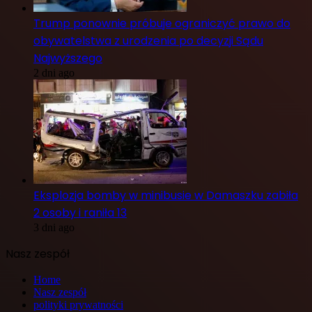
Trump ponownie próbuje ograniczyć prawo do
obywatelstwa z urodzenia po decyzji Sądu
Najwyższego
2 dni ago
Eksplozja bomby w minibusie w Damaszku zabiła
2 osoby i raniła 13
3 dni ago
Nasz zespół
Home
Nasz zespół
polityki prywatności