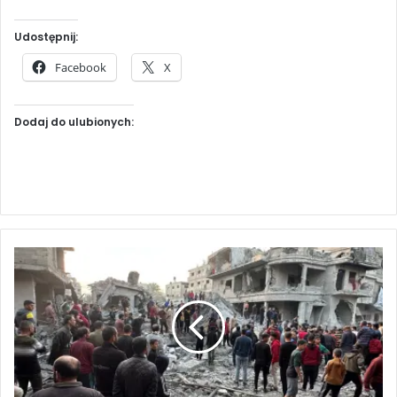
Udostępnij:
Facebook
X
Dodaj do ulubionych:
P
a
l
e
s
t
y
ń