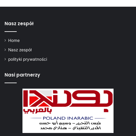
w
i
e
t
Nasz zespół
r
z
n
Home
ą
Nasz zespół
polityki prywatności
Nasi partnerzy