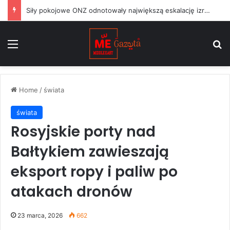
Siły pokojowe ONZ odnotowały największą eskalację izraelskich działań w Libanie od czasu zawieszenia broni w czerwcu
Menu
S
Home
/
świata
świata
Rosyjskie porty nad
Bałtykiem zawieszają
eksport ropy i paliw po
atakach dronów
23 marca, 2026
662