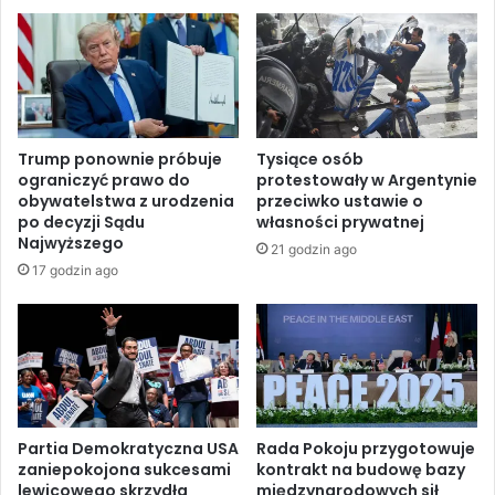
y
a
n
l
a
n
l
ą
o
s
t
k
y
a
Trump ponownie próbuje
Tysiące osób
z
r
ograniczyć prawo do
protestowały w Argentynie
a
g
obywatelstwa z urodzenia
przeciwko ustawie o
b
ę
po decyzji Sądu
własności prywatnej
i
d
Najwyższego
21 godzin ago
ł
o
17 godzin ago
y
I
c
C
z
A
t
O
e
w
r
z
y
w
o
i
Partia Demokratyczna USA
Rada Pokoju przygotowuje
s
zaniepokojona sukcesami
kontrakt na budowę bazy
ą
lewicowego skrzydła
międzynarodowych sił
o
z