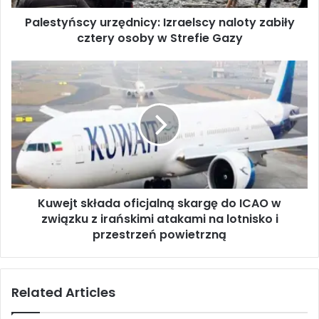
s
Palestyńscy urzędnicy: Izraelscy naloty zabiły
c
cztery osoby w Strefie Gazy
y
u
r
K
z
u
ę
w
d
e
n
j
i
t
c
s
y
k
:
ł
I
Kuwejt składa oficjalną skargę do ICAO w
a
z
związku z irańskimi atakami na lotnisko i
d
r
a
przestrzeń powietrzną
a
o
e
f
l
i
Related Articles
s
c
c
j