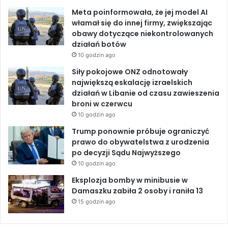
l
Meta poinformowała, że jej model AI
o
k
n
włamał się do innej firmy, zwiększając
t
obawy dotyczące niekontrolowanych
n
działań botów
i
10 godzin ago
s
k
Siły pokojowe ONZ odnotowały
o
największą eskalację izraelskich
i
działań w Libanie od czasu zawieszenia
p
broni w czerwcu
r
10 godzin ago
z
Trump ponownie próbuje ograniczyć
e
prawo do obywatelstwa z urodzenia
s
po decyzji Sądu Najwyższego
t
10 godzin ago
r
z
Eksplozja bomby w minibusie w
e
Damaszku zabiła 2 osoby i raniła 13
ń
15 godzin ago
p
o