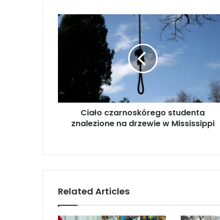
C
i
a
ł
o
c
z
a
r
Ciało czarnoskórego studenta
n
znalezione na drzewie w Mississippi
o
s
k
ó
r
e
g
Related Articles
o
s
t