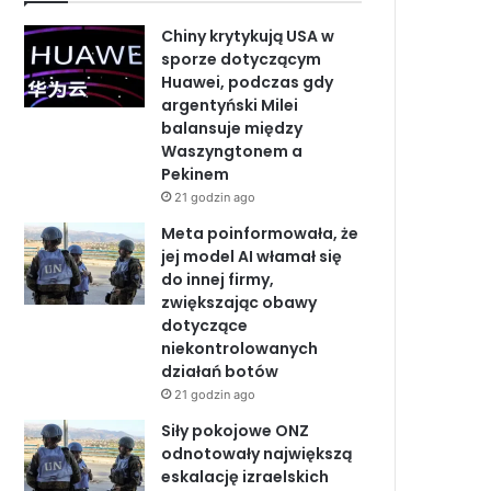
b
e
u
Chiny krytykują USA w
o
d
b
sporze dotyczącym
Huawei, podczas gdy
o
I
e
argentyński Milei
balansuje między
k
n
Waszyngtonem a
Pekinem
21 godzin ago
Meta poinformowała, że
jej model AI włamał się
do innej firmy,
zwiększając obawy
dotyczące
niekontrolowanych
działań botów
21 godzin ago
Siły pokojowe ONZ
odnotowały największą
eskalację izraelskich