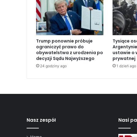
u
d
e
n
t
a
Trump ponownie próbuje
Tysiące os
z
ograniczyć prawo do
Argentynie
n
obywatelstwa z urodzenia po
ustawie o 
a
decyzji Sądu Najwyższego
prywatnej
l
24 godziny ago
1 dzień ago
e
z
i
o
n
e
n
a
d
Nasz zespół
Nasi pa
r
z