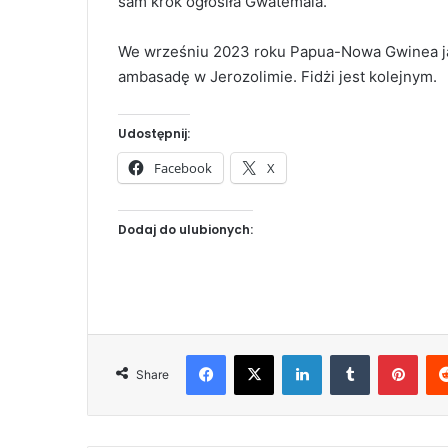
sam krok ogłosiła Gwatemala.
We wrześniu 2023 roku Papua-Nowa Gwinea jak
ambasadę w Jerozolimie. Fidżi jest kolejnym.
Udostępnij:
Facebook
X
Dodaj do ulubionych:
Facebook
X
LinkedIn
Tumblr
Pinterest
Share