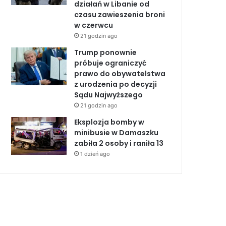
działań w Libanie od
czasu zawieszenia broni
w czerwcu
21 godzin ago
Trump ponownie
próbuje ograniczyć
prawo do obywatelstwa
z urodzenia po decyzji
Sądu Najwyższego
21 godzin ago
Eksplozja bomby w
minibusie w Damaszku
zabiła 2 osoby i raniła 13
1 dzień ago