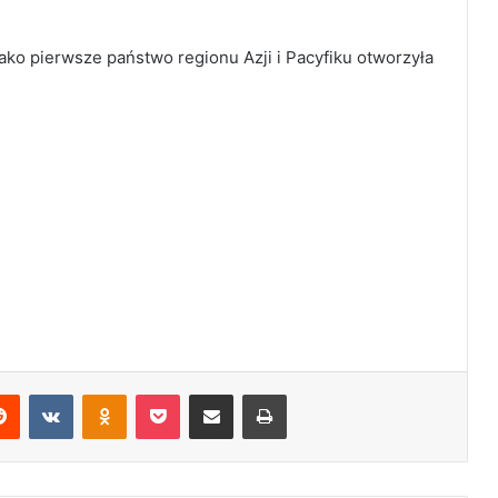
o pierwsze państwo regionu Azji i Pacyfiku otworzyła
Reddit
VKontakte
Odnoklassniki
Pocket
Share via Email
Print