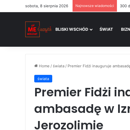
sobota, 8 sierpnia 2026
Najnowsze wiadomości
BLISKI WSCHÓD
ŚWIAT
BIZ
Home
/
świata
/
Premier Fidżi inauguruje ambasadę
świata
Premier Fidżi i
ambasadę w Izr
Jerozolimie