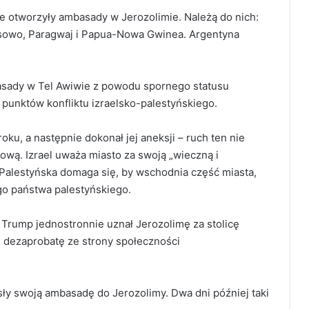
óre otworzyły ambasady w Jerozolimie. Należą do nich:
sowo, Paragwaj i Papua-Nowa Gwinea. Argentyna
asady w Tel Awiwie z powodu spornego statusu
 punktów konfliktu izraelsko-palestyńskiego.
ku, a następnie dokonał jej aneksji – ruch ten nie
wą. Izrael uważa miasto za swoją „wieczną i
 Palestyńska domaga się, by wschodnia część miasta,
go państwa palestyńskiego.
rump jednostronnie uznał Jerozolimę za stolicę
i dezaprobatę ze strony społeczności
ły swoją ambasadę do Jerozolimy. Dwa dni później taki