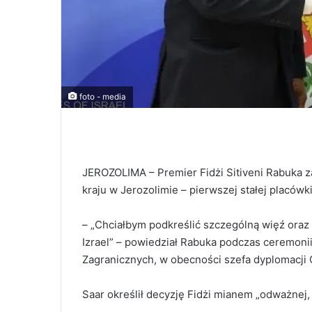
foto - media
JEROZOLIMA – Premier Fidżi Sitiveni Rabuka 
kraju w Jerozolimie – pierwszej stałej placów
– „Chciałbym podkreślić szczególną więź oraz tr
Izrael” – powiedział Rabuka podczas ceremonii
Zagranicznych, w obecności szefa dyplomacji 
Saar określił decyzję Fidżi mianem „odważnej, 