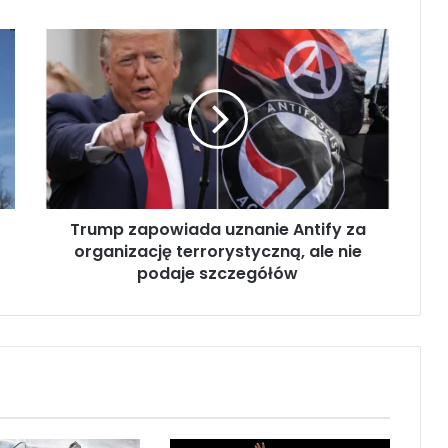
T
r
u
m
p
z
a
p
o
Trump zapowiada uznanie Antify za
w
organizację terrorystyczną, ale nie
i
a
podaje szczegółów
d
a
u
z
n
a
n
i