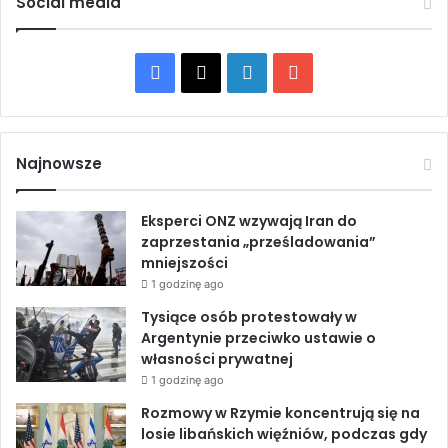
Social media
F
X
L
Y
a
i
o
c
n
u
Najnowsze
e
k
T
Eksperci ONZ wzywają Iran do
b
e
u
zaprzestania „prześladowania”
mniejszości
o
d
b
1 godzinę ago
o
I
e
Tysiące osób protestowały w
Argentynie przeciwko ustawie o
k
n
własności prywatnej
1 godzinę ago
Rozmowy w Rzymie koncentrują się na
losie libańskich więźniów, podczas gdy