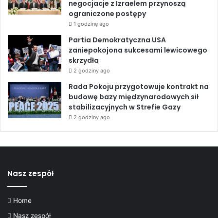
negocjacje z Izraelem przynoszą
ograniczone postępy
1 godzinę ago
Partia Demokratyczna USA
zaniepokojona sukcesami lewicowego
skrzydła
2 godziny ago
Rada Pokoju przygotowuje kontrakt na
budowę bazy międzynarodowych sił
stabilizacyjnych w Strefie Gazy
2 godziny ago
Nasz zespół
Home
Nasz zespół