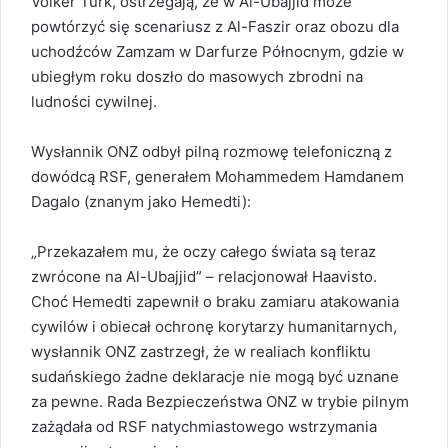
Volker Turk, ostrzegają, że w Al-Ubajjid może
powtórzyć się scenariusz z Al-Faszir oraz obozu dla
uchodźców Zamzam w Darfurze Północnym, gdzie w
ubiegłym roku doszło do masowych zbrodni na
ludności cywilnej.
Wysłannik ONZ odbył pilną rozmowę telefoniczną z
dowódcą RSF, generałem Mohammedem Hamdanem
Dagalo (znanym jako Hemedti):
„Przekazałem mu, że oczy całego świata są teraz
zwrócone na Al-Ubajjid” – relacjonował Haavisto.
Choć Hemedti zapewnił o braku zamiaru atakowania
cywilów i obiecał ochronę korytarzy humanitarnych,
wysłannik ONZ zastrzegł, że w realiach konfliktu
sudańskiego żadne deklaracje nie mogą być uznane
za pewne. Rada Bezpieczeństwa ONZ w trybie pilnym
zażądała od RSF natychmiastowego wstrzymania