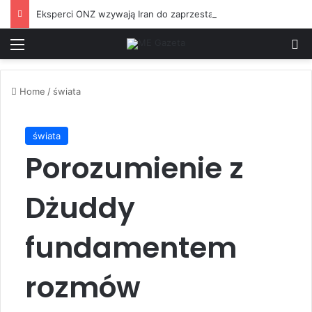
Eksperci ONZ wzywają Iran do zaprzestania „prześladowania” mniejszości
Menu
S
Home
/
świata
świata
Porozumienie z
Dżuddy
fundamentem
rozmów