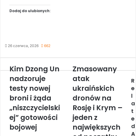
Dodaj do ulubionych:
26 czerwca, 2026
662
Kim Dzong Un
Zmasowany
K
Z
i
m
nadzoruje
atak
R
m
a
testy nowej
ukraińskich
D
s
e
z
o
l
broni i żąda
dronów na
o
w
a
n
„niszczycielski
a
Rosję i Krym –
t
g
n
ej” gotowości
jeden z
e
U
y
n
a
bojowej
największych
d
n
t
A