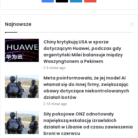
c
p
a
i
o
j
o
i
k
c
n
u
w
o
Najnowsze
C
l
e
k
T
i
e
e
Chiny krytykują USA w sporze
j
b
e
u
ś
dotyczącym Huawei, podczas gdy
n
n
argentyński Milei balansuje między
y
o
d
b
i
Waszyngtonem a Pekinem
c
n
h
5 minut ago
o
I
e
i
a
Meta poinformowała, że jej model AI
e
t
k
n
włamał się do innej firmy, zwiększając
O
a
obawy dotyczące niekontrolowanych
r
k
działań botów
m
a
13 minut ago
u
c
z
h
Siły pokojowe ONZ odnotowały
największą eskalację izraelskich
działań w Libanie od czasu zawieszenia
broni w czerwcu