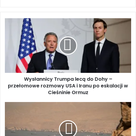
W
y
s
ł
a
n
n
i
c
Wysłannicy Trumpa lecą do Dohy –
y
przełomowe rozmowy USA i Iranu po eskalacji w
T
r
Cieśninie Ormuz
u
m
P
p
a
a
r
l
a
e
l
c