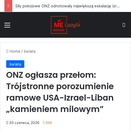
Siły pokojowe ONZ odnotowały największą eskalację izraelskich działań w Libanie od czasu zawieszenia broni w czerwcu
Menu
S
Home
/
świata
świata
ONZ ogłasza przełom:
Trójstronne porozumienie
ramowe USA-Izrael-Liban
„kamieniem milowym”
30 czerwca, 2026
659