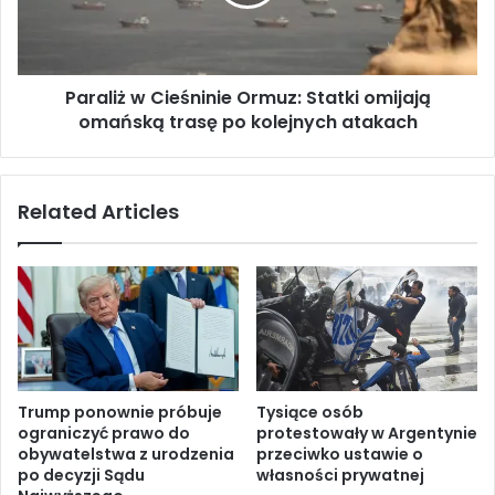
i
ą
ż
d
w
o
C
D
Paraliż w Cieśninie Ormuz: Statki omijają
i
o
omańską trasę po kolejnych atakach
e
h
ś
y
n
–
i
Related Articles
p
n
r
i
z
e
e
O
ł
r
o
m
m
u
o
z
w
:
Trump ponownie próbuje
Tysiące osób
e
S
ograniczyć prawo do
protestowały w Argentynie
r
t
obywatelstwa z urodzenia
przeciwko ustawie o
o
a
po decyzji Sądu
własności prywatnej
z
t