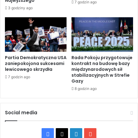
Najwyższego
7 godzin ago
m
k
3 godziny ago
o
i
w
o
y
m
U
i
S
j
A
a
i
j
I
ą
Partia Demokratyczna USA
Rada Pokoju przygotowuje
r
zaniepokojona sukcesami
kontrakt na budowę bazy
o
lewicowego skrzydła
międzynarodowych sił
a
m
stabilizacyjnych w Strefie
n
a
7 godzin ago
Gazy
u
ń
p
8 godzin ago
s
o
k
e
ą
s
t
Social media
k
r
a
a
l
s
F
X
L
Y
a
ę