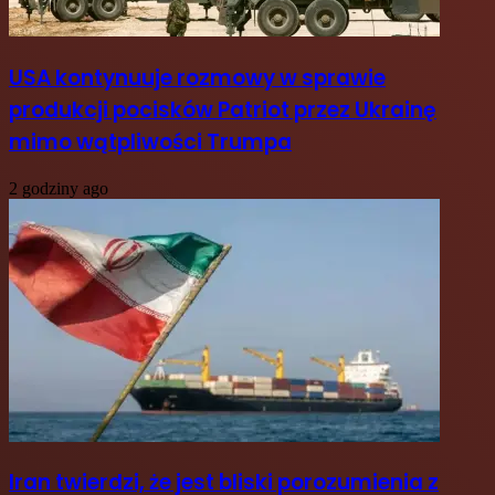
USA kontynuuje rozmowy w sprawie
produkcji pocisków Patriot przez Ukrainę
mimo wątpliwości Trumpa
2 godziny ago
Iran twierdzi, że jest bliski porozumienia z