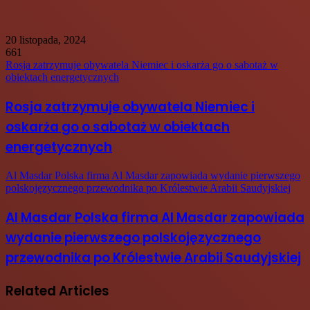
20 listopada, 2024
661
Rosja zatrzymuje obywatela Niemiec i oskarża go o sabotaż w
obiektach energetycznych
Rosja zatrzymuje obywatela Niemiec i
oskarża go o sabotaż w obiektach
energetycznych
Al Masdar Polska firma Al Masdar zapowiada wydanie pierwszego
polskojęzycznego przewodnika po Królestwie Arabii Saudyjskiej
Al Masdar Polska firma Al Masdar zapowiada
wydanie pierwszego polskojęzycznego
przewodnika po Królestwie Arabii Saudyjskiej
Related Articles