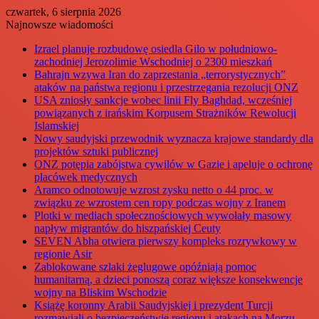
czwartek, 6 sierpnia 2026
Najnowsze wiadomości
Izrael planuje rozbudowę osiedla Gilo w południowo-
zachodniej Jerozolimie Wschodniej o 2300 mieszkań
Bahrajn wzywa Iran do zaprzestania „terrorystycznych”
ataków na państwa regionu i przestrzegania rezolucji ONZ
USA zniosły sankcje wobec linii Fly Baghdad, wcześniej
powiązanych z irańskim Korpusem Strażników Rewolucji
Islamskiej
Nowy saudyjski przewodnik wyznacza krajowe standardy dla
projektów sztuki publicznej
ONZ potępia zabójstwa cywilów w Gazie i apeluje o ochronę
placówek medycznych
Aramco odnotowuje wzrost zysku netto o 44 proc. w
związku ze wzrostem cen ropy podczas wojny z Iranem
Plotki w mediach społecznościowych wywołały masowy
napływ migrantów do hiszpańskiej Ceuty
SEVEN Abha otwiera pierwszy kompleks rozrywkowy w
regionie Asir
Zablokowane szlaki żeglugowe opóźniają pomoc
humanitarną, a dzieci ponoszą coraz większe konsekwencje
wojny na Bliskim Wschodzie
Książę koronny Arabii Saudyjskiej i prezydent Turcji
rozmawiali o bezpieczeństwie regionu i atakach na Morzu