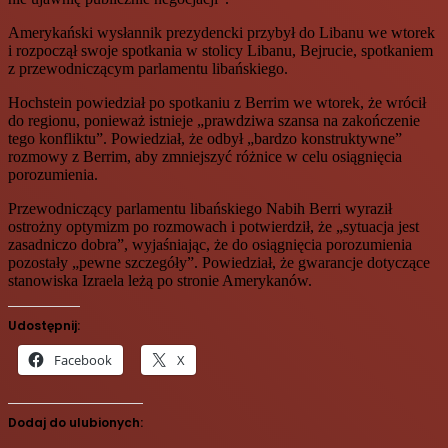
Amerykański wysłannik prezydencki przybył do Libanu we wtorek
i rozpoczął swoje spotkania w stolicy Libanu, Bejrucie, spotkaniem
z przewodniczącym parlamentu libańskiego.
Hochstein powiedział po spotkaniu z Berrim we wtorek, że wrócił
do regionu, ponieważ istnieje „prawdziwa szansa na zakończenie
tego konfliktu”. Powiedział, że odbył „bardzo konstruktywne”
rozmowy z Berrim, aby zmniejszyć różnice w celu osiągnięcia
porozumienia.
Przewodniczący parlamentu libańskiego Nabih Berri wyraził
ostrożny optymizm po rozmowach i potwierdził, że „sytuacja jest
zasadniczo dobra”, wyjaśniając, że do osiągnięcia porozumienia
pozostały „pewne szczegóły”. Powiedział, że gwarancje dotyczące
stanowiska Izraela leżą po stronie Amerykanów.
Udostępnij:
Facebook
X
Dodaj do ulubionych: