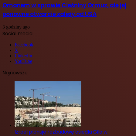
Omanem w sprawie Cieśniny Ormuz, ale jej
ponowne otwarcie zależy od USA
3 godziny ago
Social media
Facebook
X
LinkedIn
YouTube
Najnowsze
Izrael planuje rozbudowę osiedla Gilo w