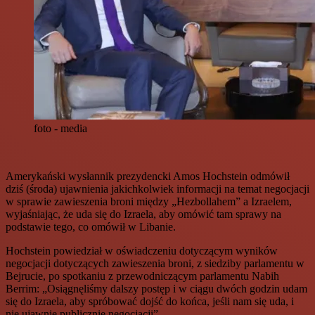
foto - media
Amerykański wysłannik prezydencki Amos Hochstein odmówił
dziś (środa) ujawnienia jakichkolwiek informacji na temat negocjacji
w sprawie zawieszenia broni między „Hezbollahem” a Izraelem,
wyjaśniając, że uda się do Izraela, aby omówić tam sprawy na
podstawie tego, co omówił w Libanie.
Hochstein powiedział w oświadczeniu dotyczącym wyników
negocjacji dotyczących zawieszenia broni, z siedziby parlamentu w
Bejrucie, po spotkaniu z przewodniczącym parlamentu Nabih
Berrim: „Osiągnęliśmy dalszy postęp i w ciągu dwóch godzin udam
się do Izraela, aby spróbować dojść do końca, jeśli nam się uda, i
nie ujawnię publicznie negocjacji”.