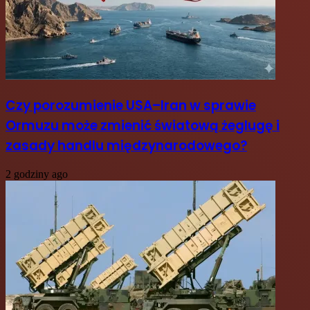
Czy porozumienie USA–Iran w sprawie
Ormuzu może zmienić światową żeglugę i
zasady handlu międzynarodowego?
2 godziny ago