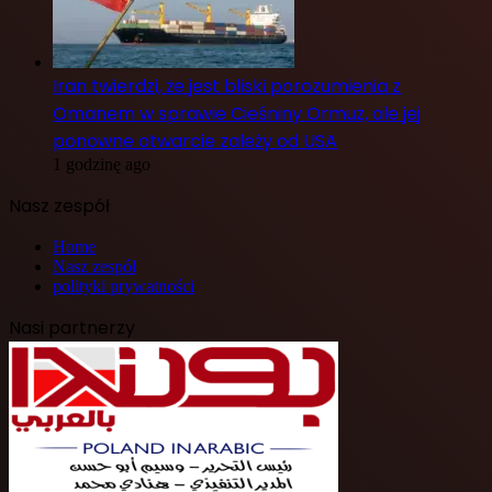
Iran twierdzi, że jest bliski porozumienia z
Omanem w sprawie Cieśniny Ormuz, ale jej
ponowne otwarcie zależy od USA
1 godzinę ago
Nasz zespół
Home
Nasz zespół
polityki prywatności
Nasi partnerzy