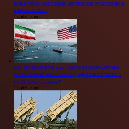
południowo-zachodniej Jerozolimie Wschodniej o
2300 mieszkań
1 godzinę ago
Czy porozumienie USA–Iran w sprawie Ormuzu
może zmienić światową żeglugę i zasady handlu
międzynarodowego?
1 godzinę ago