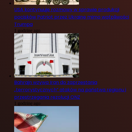
USA kontynuuje rozmowy w sprawie produkcji
pocisków Patriot przez Ukrainę mimo wątpliwości
Trumpa
1 godzinę ago
Bahrajn wzywa Iran do zaprzestania
„terrorystycznych” ataków na państwa regionu i
przestrzegania rezolucji ONZ
1 godzinę ago