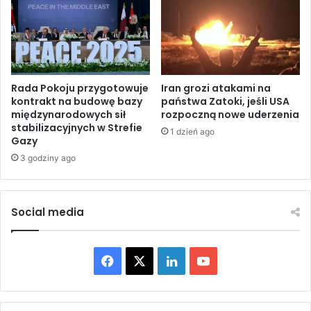
i
S
b
A
a
o
n
d
i
p
e
o
Rada Pokoju przygotowuje
Iran grozi atakami na
k
w
kontrakt na budowę bazy
państwa Zatoki, jeśli USA
l
międzynarodowych sił
rozpoczną nowe uderzenia
i
stabilizacyjnych w Strefie
u
e
1 dzień ago
Gazy
c
d
z
z
3 godziny ago
o
i
w
w
e
s
Social media
p
p
o
r
w
a
y
F
X
L
Y
w
g
i
a
i
o
a
e
ś
p