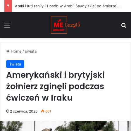
Ataki Huti raniły 11 osób w Arabii Saudyjskiej po śmiertelnym uderzeniu na wojska Jemenu
Menu
S
Home
/
świata
świata
Amerykański i brytyjski
żołnierz zginęli podczas
ćwiczeń w Iraku
2 czerwca, 2026
661