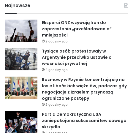
c
n
u
n
o
Najnowsze
i
r
e
k
T
ę
o
c
z
Eksperci ONZ wzywają Iran do
b
e
u
i
u
zaprzestania „prześladowania”
u
m
mniejszości
o
d
b
m
i
2 godziny ago
a
e
o
I
e
Tysiące osób protestowały w
n
n
Argentynie przeciwko ustawie o
d
i
k
n
własności prywatnej
a
a
2 godziny ago
t
p
u
o
Rozmowy w Rzymie koncentrują się na
U
k
losie libańskich więźniów, podczas gdy
N
o
negocjacje z Izraelem przynoszą
I
j
ograniczone postępy
F
o
2 godziny ago
I
w
Partia Demokratyczna USA
L
e
zaniepokojona sukcesami lewicowego
g
skrzydła
o