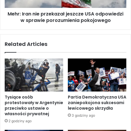
e
a
s
n
i
Mehr: Iran nie przekazał jeszcze USA odpowiedzi
n
ł
w sprawie porozumienia pokojowego
i
m
e
i
p
ę
r
Related Articles
d
z
z
e
y
k
n
a
a
z
r
a
o
ł
d
j
o
e
Tysiące osób
Partia Demokratyczna USA
w
s
protestowały w Argentynie
zaniepokojona sukcesami
y
z
przeciwko ustawie o
lewicowego skrzydła
c
c
własności prywatnej
3 godziny ago
h
z
2 godziny ago
w
e
L
U