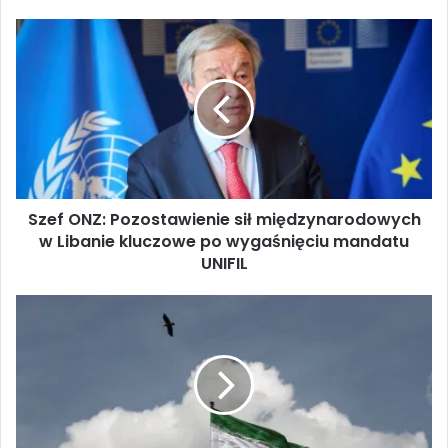
S
z
e
f
O
N
Z
:
P
Szef ONZ: Pozostawienie sił międzynarodowych
o
w Libanie kluczowe po wygaśnięciu mandatu
z
o
UNIFIL
s
t
M
a
e
w
h
i
r
e
:
n
I
i
r