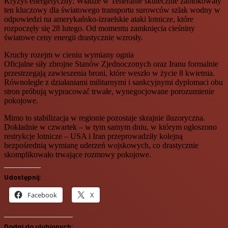
Kryzys energetyczny: Władze w Teheranie skutecznie zablokowały
ten kluczowy dla światowego transportu surowców szlak wodny w
odpowiedzi na amerykańsko-izraelskie ataki lotnicze, które
rozpoczęły się 28 lutego. Od momentu zamknięcia cieśniny
światowe ceny energii drastycznie wzrosły.
Kruchy rozejm w cieniu wymiany ognia
Oficjalne siły zbrojne Stanów Zjednoczonych oraz Iranu formalnie
przestrzegają zawieszenia broni, które weszło w życie 8 kwietnia.
Równolegle z działaniami militarnymi i sankcyjnymi dyplomaci obu
stron próbują wypracować trwałe, wynegocjowane porozumienie
pokojowe.
Mimo to stabilizacja w regionie pozostaje skrajnie iluzoryczna.
Dokładnie w czwartek – w tym samym dniu, w którym ogłoszono
restrykcje lotnicze – USA i Iran przeprowadziły kolejną
bezpośrednią wymianę uderzeń wojskowych, co drastycznie
skomplikowało trwające rozmowy pokojowe.
Udostępnij:
Facebook
X
Dodaj do ulubionych: