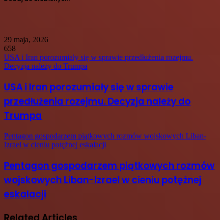
29 maja, 2026
658
USA i Iran porozumiały się w sprawie przedłużenia rozejmu.
Decyzja należy do Trumpa
USA i Iran porozumiały się w sprawie
przedłużenia rozejmu. Decyzja należy do
Trumpa
Pentagon gospodarzem piątkowych rozmów wojskowych Liban-
Izrael w cieniu potężnej eskalacji
Pentagon gospodarzem piątkowych rozmów
wojskowych Liban-Izrael w cieniu potężnej
eskalacji
Related Articles