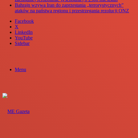
Bahrajn wzywa Iran do zaprzestania „terrorystycznych”
ataków na państwa regionu i przestrzegania rezolucji ONZ
Facebook
X
LinkedIn
YouTube
Sidebar
Menu