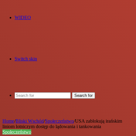
WIDEO
Switch skin
Search for
Home
/
Bliski Wschód
/
Społeczeństwo
/
USA zablokują irańskim
liniom lotniczym dostęp do lądowania i tankowania
Społeczeństwo