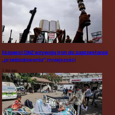
Eksperci ONZ wzywają Iran do zaprzestania
„prześladowania” mniejszości
2 dni ago