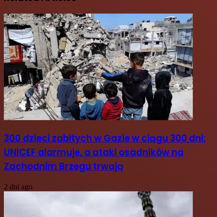
300 dzieci zabitych w Gazie w ciągu 300 dni;
UNICEF alarmuje, a ataki osadników na
Zachodnim Brzegu trwają
2 dni ago