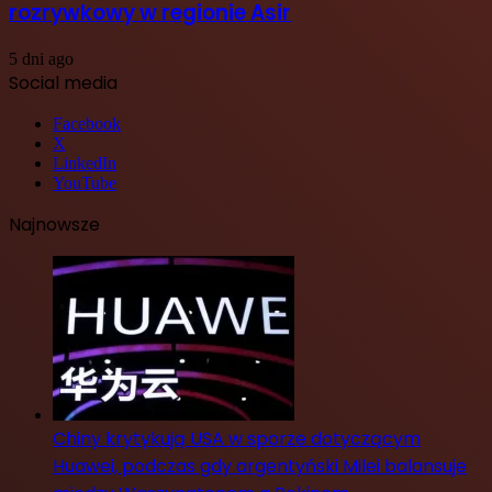
rozrywkowy w regionie Asir
5 dni ago
Social media
Facebook
X
LinkedIn
YouTube
Najnowsze
Chiny krytykują USA w sporze dotyczącym
Huawei, podczas gdy argentyński Milei balansuje