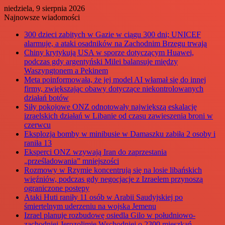
niedziela, 9 sierpnia 2026
Najnowsze wiadomości
300 dzieci zabitych w Gazie w ciągu 300 dni; UNICEF
alarmuje, a ataki osadników na Zachodnim Brzegu trwają
Chiny krytykują USA w sporze dotyczącym Huawei,
podczas gdy argentyński Milei balansuje między
Waszyngtonem a Pekinem
Meta poinformowała, że jej model AI włamał się do innej
firmy, zwiększając obawy dotyczące niekontrolowanych
działań botów
Siły pokojowe ONZ odnotowały największą eskalację
izraelskich działań w Libanie od czasu zawieszenia broni w
czerwcu
Eksplozja bomby w minibusie w Damaszku zabiła 2 osoby i
raniła 13
Eksperci ONZ wzywają Iran do zaprzestania
„prześladowania” mniejszości
Rozmowy w Rzymie koncentrują się na losie libańskich
więźniów, podczas gdy negocjacje z Izraelem przynoszą
ograniczone postępy
Ataki Huti raniły 11 osób w Arabii Saudyjskiej po
śmiertelnym uderzeniu na wojska Jemenu
Izrael planuje rozbudowę osiedla Gilo w południowo-
zachodniej Jerozolimie Wschodniej o 2300 mieszkań