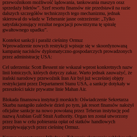
przewoźnikom możliwość lądowania, tankowania maszyn oraz
sprzedaży biletów”. Szef resortu finansów nie przedstawił na razie
dalszych szczegółów technicznych tego mechanizmu, jednak
skierował do władz w Teheranie jasne ostrzeżenie: „Tylko
satysfakcjonujący rezultat negocjacji powstrzyma tę spiralę
gwałtownego upadku”.
Kontekst sankcji i paraliż cieśniny Ormuz
Wprowadzenie nowych restrykcji wpisuje się w skoordynowaną
kampanię nacisków dyplomatyczno-gospodarczych prowadzonych
przez administrację USA:
Cel uderzenia: Scott Bessent nie wskazał wprost konkretnych nazw
linii lotniczych, których dotyczy zakaz. Warto jednak zauważyć, że
irański narodowy przewoźnik Iran Air był już wcześniej objęty
restrykcjami przez Departament Stanu USA, a sankcje dotykały w
przeszłości także prywatne linie Mahan Air.
Blokada finansowa instytucji morskich: Oświadczenie Sekretarza
Skarbu nastąpiło zaledwie dzień po tym, jak resort finansów nałożył
oficjalne sankcje na nowo powołaną przez Teheran instytucję pod
nazwą Arabian Gulf Strait Authority. Organ ten został utworzony
przez Iran w celu pobierania opłat od statków handlowych
przepływających przez cieśninę Ormuz.