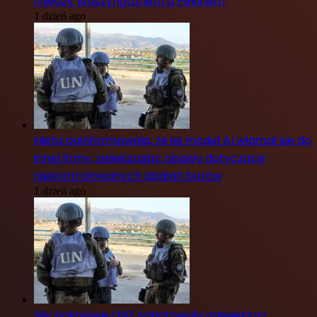
między Waszyngtonem a Pekinem
1 dzień ago
Meta poinformowała, że jej model AI włamał się do
innej firmy, zwiększając obawy dotyczące
niekontrolowanych działań botów
1 dzień ago
Siły pokojowe ONZ odnotowały największą