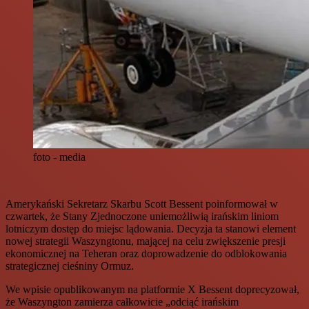
foto - media
Amerykański Sekretarz Skarbu Scott Bessent poinformował w
czwartek, że Stany Zjednoczone uniemożliwią irańskim liniom
lotniczym dostęp do miejsc lądowania. Decyzja ta stanowi element
nowej strategii Waszyngtonu, mającej na celu zwiększenie presji
ekonomicznej na Teheran oraz doprowadzenie do odblokowania
strategicznej cieśniny Ormuz.
We wpisie opublikowanym na platformie X Bessent doprecyzował,
że Waszyngton zamierza całkowicie „odciąć irańskim