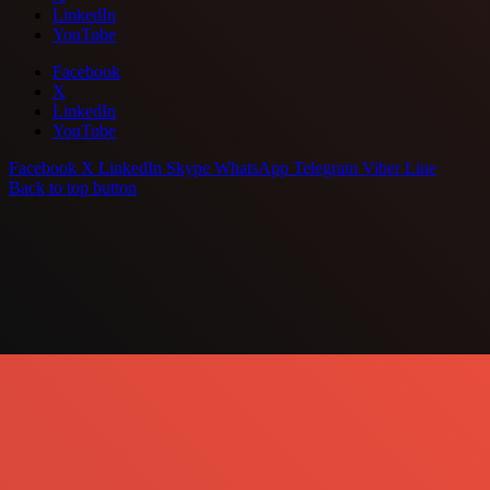
LinkedIn
YouTube
Facebook
X
LinkedIn
YouTube
Facebook
X
LinkedIn
Skype
WhatsApp
Telegram
Viber
Line
Back to top button