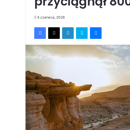
przyciągnął 800
4 czerwca, 2026
Facebook
X
LinkedIn
Skype
Messenger