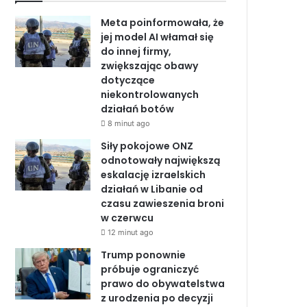
b
e
u
Meta poinformowała, że
o
d
b
jej model AI włamał się
do innej firmy,
o
I
e
zwiększając obawy
dotyczące
k
n
niekontrolowanych
działań botów
8 minut ago
Siły pokojowe ONZ
odnotowały największą
eskalację izraelskich
działań w Libanie od
czasu zawieszenia broni
w czerwcu
12 minut ago
Trump ponownie
próbuje ograniczyć
prawo do obywatelstwa
z urodzenia po decyzji