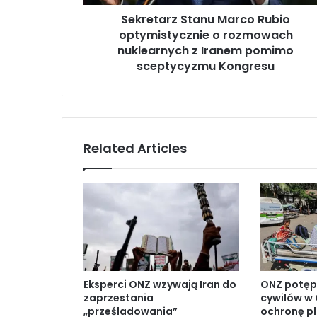
z
Sekretarz Stanu Marco Rubio
S
optymistycznie o rozmowach
t
a
nuklearnych z Iranem pomimo
n
sceptycyzmu Kongresu
u
M
a
r
c
Related Articles
o
R
u
b
i
o
o
p
t
Eksperci ONZ wzywają Iran do
ONZ potęp
y
zaprzestania
cywilów w 
m
„prześladowania”
ochronę p
i