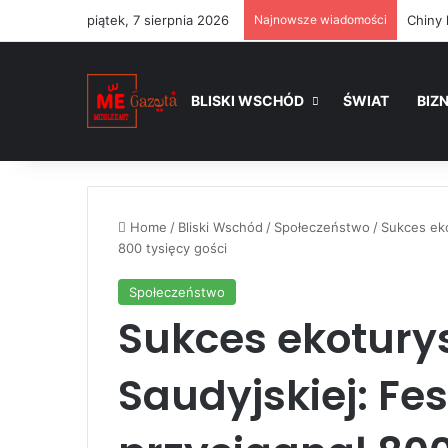
piątek, 7 sierpnia 2026
Najnowsze wiadomości
BLISKI WSCHÓD
ŚWIAT
BIZ
Home
/
Bliski Wschód
/
Społeczeństwo
/
Sukces eko
800 tysięcy gości
Społeczeństwo
Sukces ekoturys
Saudyjskiej: Fe