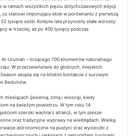
ie w ramach wszystkich pięciu dotychczasowych edycji
yt, co stanowi imponujący skok w porównaniu z pierwszą
52 tysiące osób. Kolejne lata przynosiły stałe wzrosty:
ięcy w trzeciej, aż po 400 tysięcy podczas
 Al-Urumah – liczącego 700 kilometrów naturalnego
kraju. W przeciwieństwie do głośnych, miejskich
 Season skupia się na bliskim kontakcie z surowym
mi Beduinów.
 miesiącach (jesienią, zimą i wiosną), kiedy
iom na świeżym powietrzu. W tym roku 14
ściom szeroki wachlarz atrakcji, w tym piesze
 konne oraz tradycyjne wyprawy na wielbłądach. Wielką
erwacje astronomiczne na pustyni oraz wycieczki z
cheologicznych i jaskiniach z petroglifami (rycinami