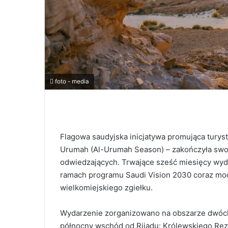
foto - media
Flagowa saudyjska inicjatywa promująca turys
Urumah (Al-Urumah Season) – zakończyła swo
odwiedzających. Trwające sześć miesięcy wyda
ramach programu Saudi Vision 2030 coraz mocn
wielkomiejskiego zgiełku.
Wydarzenie zorganizowano na obszarze dwóc
północny wschód od Rijadu: Królewskiego Re