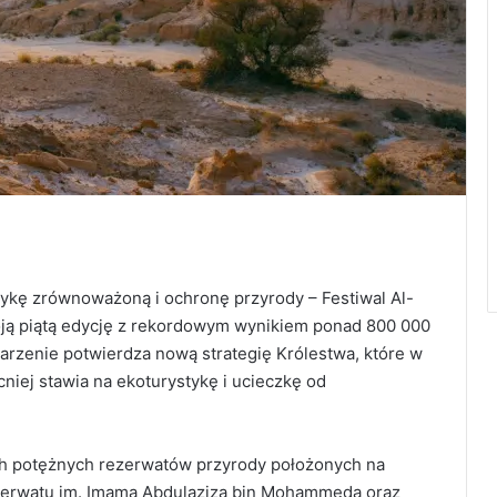
tykę zrównoważoną i ochronę przyrody – Festiwal Al-
ją piątą edycję z rekordowym wynikiem ponad 800 000
rzenie potwierdza nową strategię Królestwa, które w
iej stawia na ekoturystykę i ucieczkę od
h potężnych rezerwatów przyrody położonych na
zerwatu im. Imama Abdulaziza bin Mohammeda oraz