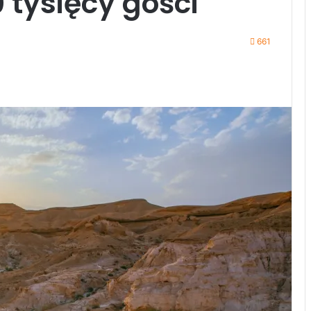
 tysięcy gości
661