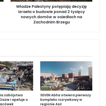
l
Władze Palestyny potępiają decyzję
e
Izraela o budowie ponad 2 tysięcy
s
t
nowych domów w osiedlach na
y
Zachodnim Brzegu
n
y
p
o
t
ę
p
i
a
j
ą
d
e
c
ia zabójstwa
SEVEN Abha otwiera pierwszy
y
Gazie i apeluje o
kompleks rozrywkowy w
z
lacówek
regionie Asir
j