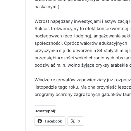
naskalnymi).
Wzrost napędzany inwestycjami i aktywizacją l
Sukces frekwencyjny to efekt konsekwentnej r
noclegowych (eco-lodging), angażowania sekto
społeczności. Oprócz walorów edukacyjnych i 
przyczyniła się do utworzenia 84 stałych miejsc
przedsiębiorczości wokół chronionych obszar
podziwiać m.in. wolno żyjące oryksy arabskie o
Władze rezerwatów zapowiedziały już rozpoczę
listopadzie tego roku. Ma ona przynieść jeszc
programy ochrony zagrożonych gatunków faun
Udostępnij:
Facebook
X