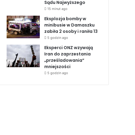
Sądu Najwyższego
15 minut ago
Eksplozja bomby w
minibusie w Damaszku
zabiła 2 osoby i raniła 13
5 godzin ago
Eksperci ONZ wzywają
Iran do zaprzestania
„prześladowania”
mniejszości
5 godzin ago