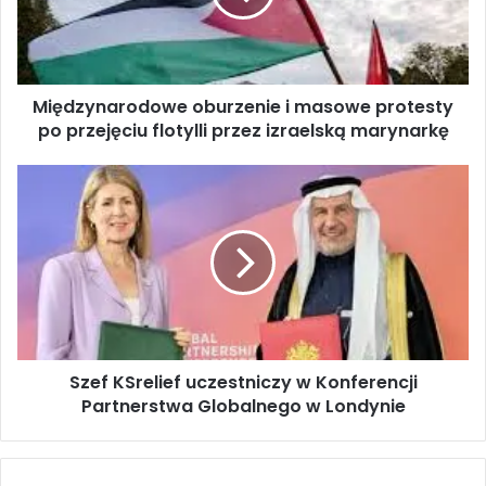
y
n
a
r
Międzynarodowe oburzenie i masowe protesty
o
po przejęciu flotylli przez izraelską marynarkę
d
o
w
S
e
z
o
e
b
f
u
K
r
S
z
r
e
e
n
l
i
Szef KSrelief uczestniczy w Konferencji
i
e
Partnerstwa Globalnego w Londynie
e
i
f
m
u
a
c