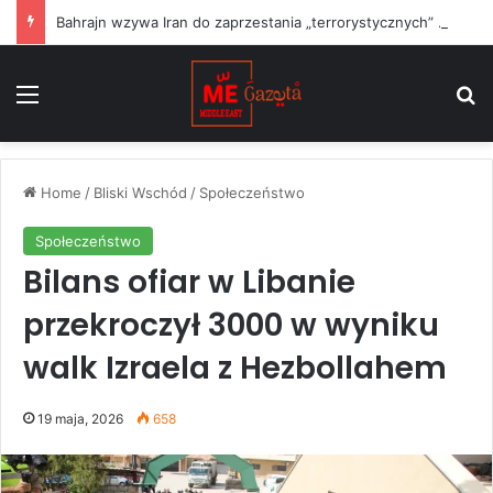
Bahrajn wzywa Iran do zaprzestania „terrorystycznych” ataków na państwa regionu i przestrzegania rezolucji ONZ
Menu
S
Home
/
Bliski Wschód
/
Społeczeństwo
Społeczeństwo
Bilans ofiar w Libanie
przekroczył 3000 w wyniku
walk Izraela z Hezbollahem
19 maja, 2026
658