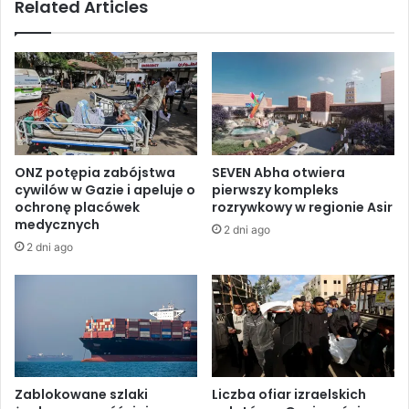
Related Articles
s
z
o
e
w
s
e
t
p
n
r
i
o
c
t
z
e
y
ONZ potępia zabójstwa
SEVEN Abha otwiera
s
w
cywilów w Gazie i apeluje o
pierwszy kompleks
t
K
ochronę placówek
rozrywkowy w regionie Asir
y
o
medycznych
2 dni ago
p
n
2 dni ago
o
f
p
e
r
r
z
e
e
n
j
c
ę
j
c
i
Zablokowane szlaki
Liczba ofiar izraelskich
i