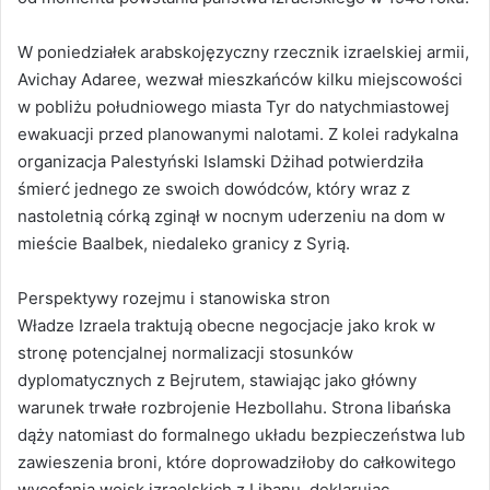
W poniedziałek arabskojęzyczny rzecznik izraelskiej armii,
Avichay Adaree, wezwał mieszkańców kilku miejscowości
w pobliżu południowego miasta Tyr do natychmiastowej
ewakuacji przed planowanymi nalotami. Z kolei radykalna
organizacja Palestyński Islamski Dżihad potwierdziła
śmierć jednego ze swoich dowódców, który wraz z
nastoletnią córką zginął w nocnym uderzeniu na dom w
mieście Baalbek, niedaleko granicy z Syrią.
Perspektywy rozejmu i stanowiska stron
Władze Izraela traktują obecne negocjacje jako krok w
stronę potencjalnej normalizacji stosunków
dyplomatycznych z Bejrutem, stawiając jako główny
warunek trwałe rozbrojenie Hezbollahu. Strona libańska
dąży natomiast do formalnego układu bezpieczeństwa lub
zawieszenia broni, które doprowadziłoby do całkowitego
wycofania wojsk izraelskich z Libanu, deklarując