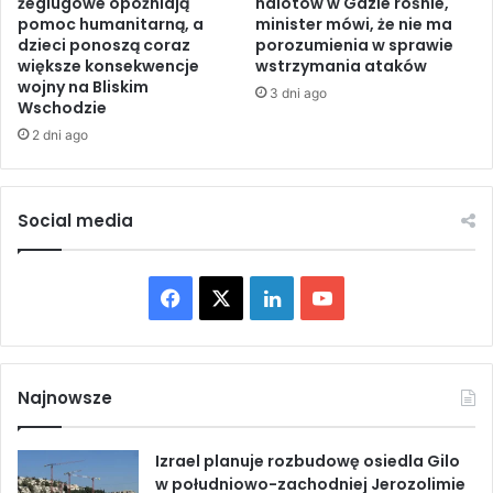
P
żeglugowe opóźniają
nalotów w Gazie rośnie,
u
pomoc humanitarną, a
minister mówi, że nie ma
a
dzieci ponoszą coraz
porozumienia w sprawie
f
r
większe konsekwencje
wstrzymania ataków
l
t
wojny na Bliskim
o
n
3 dni ago
Wschodzie
t
e
2 dni ago
y
r
l
s
l
t
i
w
Social media
p
a
r
G
z
l
F
X
L
Y
e
o
z
b
a
i
o
i
a
z
l
c
n
u
r
n
Najnowsze
a
e
e
k
T
e
g
Izrael planuje rozbudowę osiedla Gilo
l
o
b
e
u
w południowo-zachodniej Jerozolimie
s
w