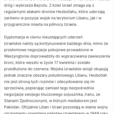
dróg i wybrzeża Bejrutu. Z kolei Izrael zmaga się z
regularnymi atakami dronów Hezbollahu, które uderzają
zarówno w pozycje wojsk na terytorium Libanu, jak i w
przygraniczne miasta na północy Izraela.
Dyplomacja w cieniu nieustających uderzeń
Izraelskie naloty są kontynuowane każdego dnia, mimo że
przełomowe negocjacje pokojowe prowadzone w
Waszyngtonie doprowadziły do wypracowania zawieszenia
broni, które weszło w życie 17 kwietnia i zostało
przedłużone do czerwca. Wojska izraelskie wciąż okupują
jednak znaczne obszary południowego Libanu. Hezbollah
nie jest stroną tych rozmów i zdecydowanie się im
sprzeciwia, popierając zamiast tego bezpośrednie
negocjacje swojego kluczowego sojusznika, Iranu, ze
Stanami Zjednoczonymi, w których mediatorem jest
Pakistan. Oficjalnie Liban i Izrael pozostają w stanie wojny
od momentu powstania państwa izraelskiego w 1948 roku.