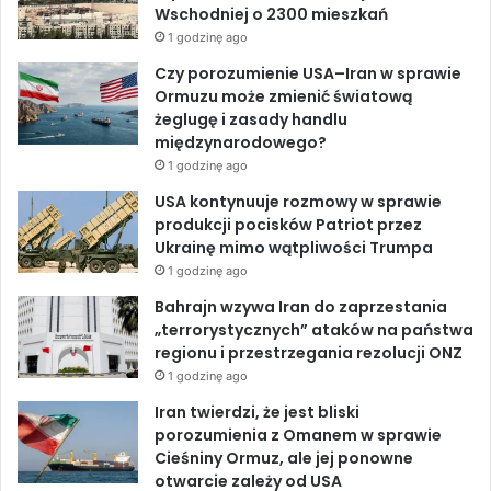
Wschodniej o 2300 mieszkań
k
L
o
d
b
ą
1 godzinę ago
o
m
n
o
I
e
Czy porozumienie USA–Iran w sprawie
a
d
Ormuzu może zmienić światową
r
y
k
n
żeglugę i zasady handlu
y
n
międzynarodowego?
n
i
1 godzinę ago
a
e
r
USA kontynuuje rozmowy w sprawie
k
produkcji pocisków Patriot przez
ę
Ukrainę mimo wątpliwości Trumpa
1 godzinę ago
Bahrajn wzywa Iran do zaprzestania
„terrorystycznych” ataków na państwa
regionu i przestrzegania rezolucji ONZ
1 godzinę ago
Iran twierdzi, że jest bliski
porozumienia z Omanem w sprawie
Cieśniny Ormuz, ale jej ponowne
otwarcie zależy od USA