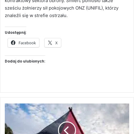
kontraktowy sektora obrony. Śmierć poniosło także
sześciu żołnierzy sił pokojowych ONZ (UNIFIL), którzy
znaleźli się w strefie ostrzału.
Udostępnij:
Facebook
X
Dodaj do ulubionych:
M
i
ę
d
z