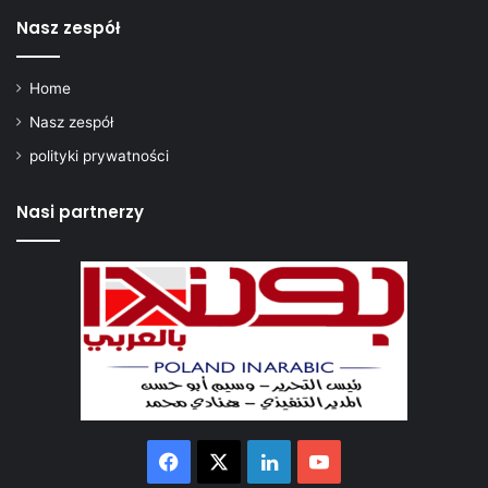
i
Nasz zespół
m
Home
Nasz zespół
polityki prywatności
Nasi partnerzy
Facebook
X
LinkedIn
YouTube