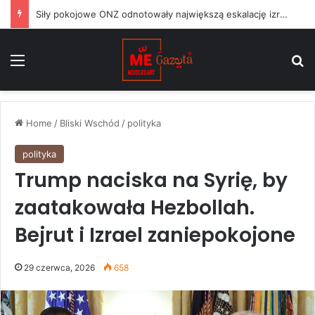
Siły pokojowe ONZ odnotowały największą eskalację izraelskich działań w Libanie od czasu zawieszenia broni w czerwcu
Menu
S
Home
/
Bliski Wschód
/
polityka
polityka
Trump naciska na Syrię, by
zaatakowała Hezbollah.
Bejrut i Izrael zaniepokojone
29 czerwca, 2026
658