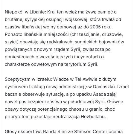
Niepokój w Libanie: Kraj ten wciąż ma żywą pamięć o
brutalnej syryjskiej okupacji wojskowej, która trwała od
czasów libańskiej wojny domowej aż do 2005 roku.
Ponadto libańskie mniejszości (chrześcijanie, druzowie,
szyici) obawiają się radykalnych, sunnickich bojowników
powiązanych z nowym rządem Syrii, zwłaszcza po
doniesieniach o wcześniejszych incydentach o
charakterze odwetowym na terytorium Syrii.
Sceptycyzm w Izraelu: Władze w Tel Awiwie z dużym
dystansem traktują nową administrację w Damaszku. Izrael
bacznie obserwuje sytuację, a po upadku Asada zajął
nawet pas bezpieczeństwa w południowej Syrii. Główne
obawy dotyczą potencjalnego chaosu u granic, choć
priorytetem pozostaje neutralizacja Hezbollahu.
Głosy ekspertów: Randa Slim ze Stimson Center ocenia