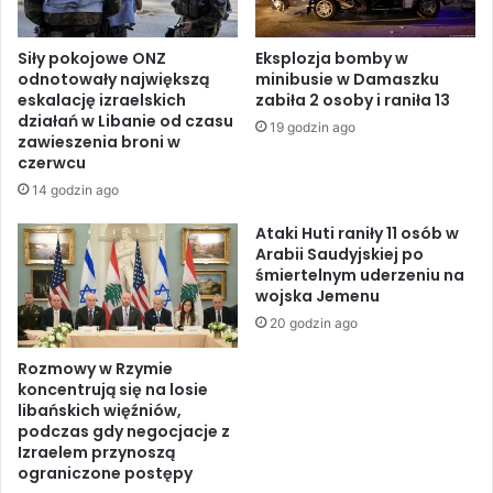
u
n
w
i
Siły pokojowe ONZ
Eksplozja bomby w
o
c
odnotowały największą
minibusie w Damaszku
b
y
eskalację izraelskich
zabiła 2 osoby i raniła 13
l
–
działań w Libanie od czasu
19 godzin ago
i
n
zawieszenia broni w
c
a
czerwcu
z
s
14 godzin ago
u
i
e
l
Ataki Huti raniły 11 osób w
p
e
Arabii Saudyjskiej po
i
śmiertelnym uderzeniu na
n
wojska Jemenu
d
i
e
e
20 godzin ago
m
a
i
Rozmowy w Rzymie
t
koncentrują się na losie
i
a
libańskich więźniów,
w
k
podczas gdy negocjacje z
i
ó
Izraelem przynoszą
r
w
ograniczone postępy
u
d