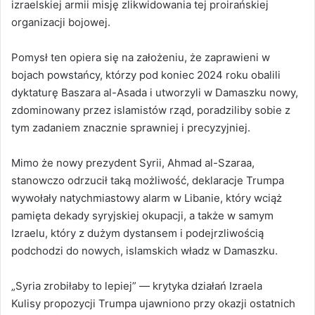
izraelskiej armii misję zlikwidowania tej proirańskiej
organizacji bojowej.
Pomysł ten opiera się na założeniu, że zaprawieni w
bojach powstańcy, którzy pod koniec 2024 roku obalili
dyktaturę Baszara al-Asada i utworzyli w Damaszku nowy,
zdominowany przez islamistów rząd, poradziliby sobie z
tym zadaniem znacznie sprawniej i precyzyjniej.
Mimo że nowy prezydent Syrii, Ahmad al-Szaraa,
stanowczo odrzucił taką możliwość, deklaracje Trumpa
wywołały natychmiastowy alarm w Libanie, który wciąż
pamięta dekady syryjskiej okupacji, a także w samym
Izraelu, który z dużym dystansem i podejrzliwością
podchodzi do nowych, islamskich władz w Damaszku.
„Syria zrobiłaby to lepiej” — krytyka działań Izraela
Kulisy propozycji Trumpa ujawniono przy okazji ostatnich