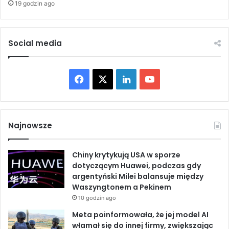
19 godzin ago
s
r
a
o
E
n
b
ó
Social media
o
w
l
i
a
a
F
X
L
Y
r
t
a
i
o
y
l
c
n
u
e
Najnowsze
r
e
k
T
i
Chiny krytykują USA w sporze
i
b
e
u
dotyczącym Huawei, podczas gdy
w
argentyński Milei balansuje między
k
o
d
b
Waszyngtonem a Pekinem
o
10 godzin ago
n
o
I
e
f
Meta poinformowała, że jej model AI
l
k
n
włamał się do innej firmy, zwiększając