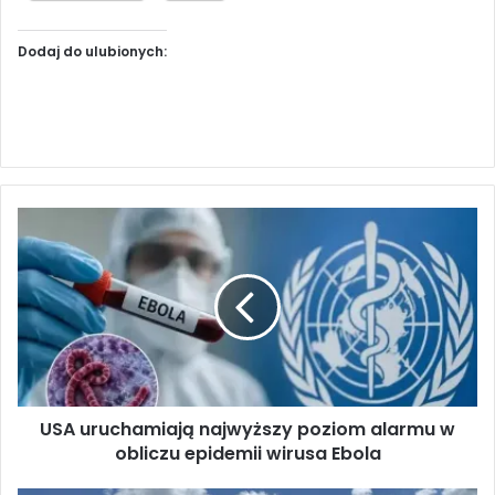
Dodaj do ulubionych:
U
S
A
u
r
u
c
h
a
USA uruchamiają najwyższy poziom alarmu w
m
obliczu epidemii wirusa Ebola
i
a