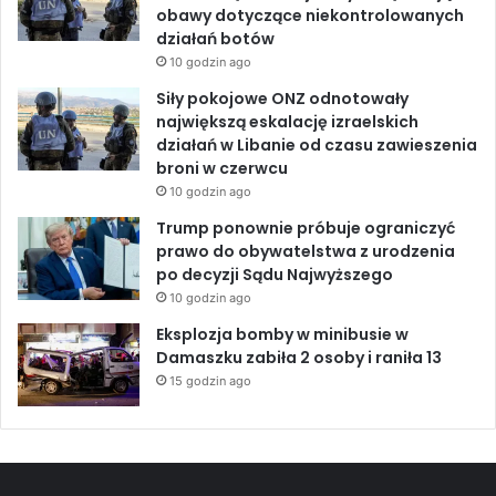
i
obawy dotyczące niekontrolowanych
k
działań botów
c
10 godzin ago
i
Siły pokojowe ONZ odnotowały
e
największą eskalację izraelskich
r
działań w Libanie od czasu zawieszenia
o
broni w czerwcu
s
y
10 godzin ago
j
Trump ponownie próbuje ograniczyć
s
prawo do obywatelstwa z urodzenia
k
po decyzji Sądu Najwyższego
o
10 godzin ago
-
u
Eksplozja bomby w minibusie w
k
Damaszku zabiła 2 osoby i raniła 13
r
15 godzin ago
a
i
ń
s
k