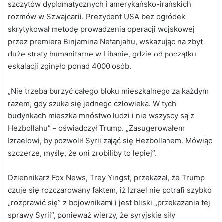
szczytów dyplomatycznych i amerykańsko-irańskich
rozmów w Szwajcarii. Prezydent USA bez ogródek
skrytykował metodę prowadzenia operacji wojskowej
przez premiera Binjamina Netanjahu, wskazując na zbyt
duże straty humanitarne w Libanie, gdzie od początku
eskalacji zginęło ponad 4000 osób.
„Nie trzeba burzyć całego bloku mieszkalnego za każdym
razem, gdy szuka się jednego człowieka. W tych
budynkach mieszka mnóstwo ludzi i nie wszyscy są z
Hezbollahu” – oświadczył Trump. „Zasugerowałem
Izraelowi, by pozwolił Syrii zająć się Hezbollahem. Mówiąc
szczerze, myślę, że oni zrobiliby to lepiej”.
Dziennikarz Fox News, Trey Yingst, przekazał, że Trump
czuje się rozczarowany faktem, iż Izrael nie potrafi szybko
„rozprawić się” z bojownikami i jest bliski „przekazania tej
sprawy Syrii”, ponieważ wierzy, że syryjskie siły