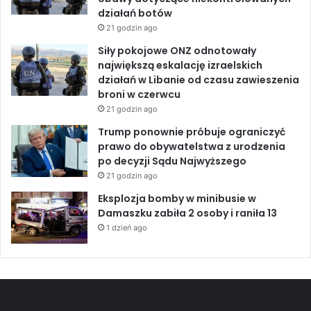
e
działań botów
t
21 godzin ago
a
Siły pokojowe ONZ odnotowały
n
największą eskalację izraelskich
j
działań w Libanie od czasu zawieszenia
a
broni w czerwcu
h
u
21 godzin ago
Trump ponownie próbuje ograniczyć
prawo do obywatelstwa z urodzenia
po decyzji Sądu Najwyższego
21 godzin ago
Eksplozja bomby w minibusie w
Damaszku zabiła 2 osoby i raniła 13
1 dzień ago