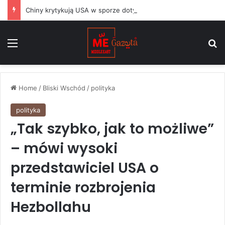
Chiny krytykują USA w sporze dotyczącym Huawei, podczas gdy argentyński Milei balansuje między Waszyngtonem a Pekinem
Menu
S
Home
/
Bliski Wschód
/
polityka
polityka
„Tak szybko, jak to możliwe”
– mówi wysoki
przedstawiciel USA o
terminie rozbrojenia
Hezbollahu