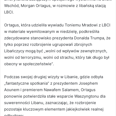
Wschód, Morgan Ortagus, w rozmowie z libańską stacją
LBCI.
Ortagus, która udzieliła wywiadu Toniemu Mradowi z LBCI
w materiale wyemitowanym w niedzielę, podkreśliła
zdecydowane stanowisko prezydenta Donalda Trumpa, że
tylko poprzez rozbrojenie ugrupowań zbrojnych
Libańczycy mogą być „wolni od wpływów zewnętrznych,
wolni od terroryzmu, wolni od strachu, który tak długo był
obecny w społeczeństwie”.
Podczas swojej drugiej wizyty w Libanie, gdzie odbyła
„fantastyczne spotkania” z prezydentem Josephem
Aounem i premierem Nawafem Salamem, Ortagus
ponownie potwierdziła stałe wsparcie Waszyngtonu dla
suwerenności Libanu, zaznaczając, że rozbrojenie
pozostaje kluczowym elementem jakiejkolwiek realnej
odbudowy.