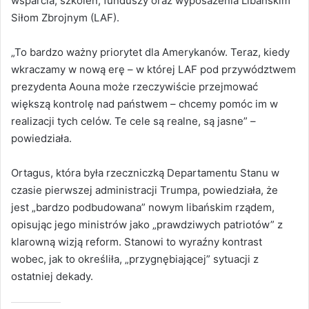
wsparcia, szkoleń, funduszy oraz wyposażenia Libańskim
Siłom Zbrojnym (LAF).
„To bardzo ważny priorytet dla Amerykanów. Teraz, kiedy
wkraczamy w nową erę – w której LAF pod przywództwem
prezydenta Aouna może rzeczywiście przejmować
większą kontrolę nad państwem – chcemy pomóc im w
realizacji tych celów. Te cele są realne, są jasne” –
powiedziała.
Ortagus, która była rzeczniczką Departamentu Stanu w
czasie pierwszej administracji Trumpa, powiedziała, że
jest „bardzo podbudowana” nowym libańskim rządem,
opisując jego ministrów jako „prawdziwych patriotów” z
klarowną wizją reform. Stanowi to wyraźny kontrast
wobec, jak to określiła, „przygnębiającej” sytuacji z
ostatniej dekady.