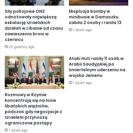
b
i
a
e
Siły pokojowe ONZ
Eksplozja bomby w
r
r
odnotowały największą
minibusie w Damaszku
i
o
eskalację izraelskich
zabiła 2 osoby i raniła 13
D
z
działań w Libanie od czasu
1 dzień ago
ż
m
zawieszenia broni w
u
o
czerwcu
d
w
23 godziny ago
d
y
z
n
Ataki Huti raniły 11 osób w
i
u
Arabii Saudyjskiej po
e
śmiertelnym uderzeniu na
k
wojska Jemenu
l
e
1 dzień ago
a
Rozmowy w Rzymie
r
koncentrują się na losie
n
libańskich więźniów,
e
podczas gdy negocjacje z
z
Izraelem przynoszą
I
ograniczone postępy
r
1 dzień ago
a