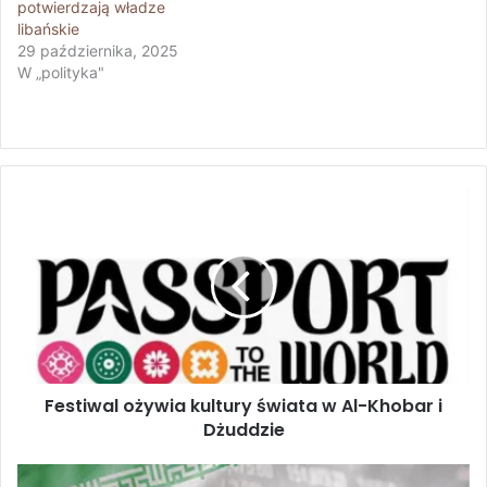
potwierdzają władze
libańskie
29 października, 2025
W „polityka"
F
e
s
t
i
w
a
l
o
Festiwal ożywia kultury świata w Al-Khobar i
ż
Dżuddzie
y
w
i
T