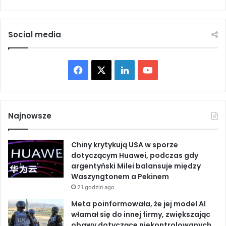
n
e
m
Social media
p
o
d
F
X
L
Y
c
z
a
i
o
a
s
c
n
u
s
Najnowsze
p
e
k
T
o
Chiny krytykują USA w sporze
t
b
e
u
dotyczącym Huawei, podczas gdy
k
argentyński Milei balansuje między
a
o
d
b
Waszyngtonem a Pekinem
n
21 godzin ago
i
o
I
e
a
Meta poinformowała, że jej model AI
z
k
n
włamał się do innej firmy, zwiększając
N
obawy dotyczące niekontrolowanych