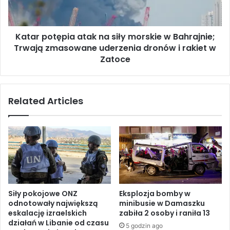
ż
o
u
t
j
ę
e
Katar potępia atak na siły morskie w Bahrajnie;
p
l
Trwają zmasowane uderzenia dronów i rakiet w
i
o
a
Zatoce
t
a
n
t
i
a
Related Articles
c
k
t
n
w
a
o
s
n
i
a
ł
B
y
l
m
i
o
Siły pokojowe ONZ
Eksplozja bomby w
s
r
odnotowały największą
minibusie w Damaszku
k
s
eskalację izraelskich
zabiła 2 osoby i raniła 13
i
k
działań w Libanie od czasu
5 godzin ago
m
i