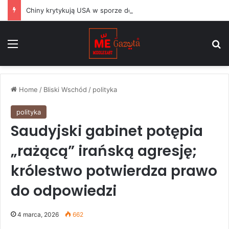
Chiny krytykują USA w sporze dotyczącym Huawei, podczas gdy argentyński Milei balansuje między Waszyngtonem a Pekinem
Menu
S
Home
/
Bliski Wschód
/
polityka
polityka
Saudyjski gabinet potępia
„rażącą” irańską agresję;
królestwo potwierdza prawo
do odpowiedzi
4 marca, 2026
662