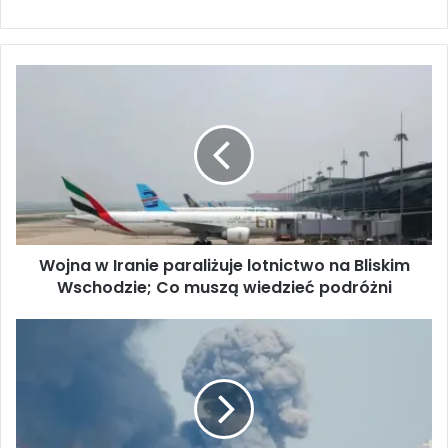
W
o
j
n
a
w
I
r
a
Wojna w Iranie paraliżuje lotnictwo na Bliskim
n
Wschodzie; Co muszą wiedzieć podróżni
i
e
p
K
a
a
r
t
a
a
l
r
i
p