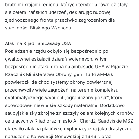
bratnimi krajami regionu, których terytoria również stały
się celem irańskich uderzeń, deklarując budowę
zjednoczonego frontu przeciwko zagrożeniom dla
stabilności Bliskiego Wschodu.
Ataki na Rijad i ambasadę USA
Posiedzenie rządu odbyło się bezpośrednio po
gwałtownej eskalacji działań wojennych, w tym
bezpośrednim ataku drona na ambasadę USA w Rijadzie.
Rzecznik Ministerstwa Obrony, gen. Turki al-Malki,
potwierdził, że choć systemy obrony powietrznej
przechwyciły wiele zagrożeń, na terenie kompleksu
dyplomatycznego wybuchł „ograniczony pożar”, który
spowodował niewielkie szkody materialne. Dodatkowo
saudyjskie siły zbrojne zniszczyły osiem kolejnych dronów
celujących w Rijad oraz miasto Al-Chardż. Saudyjskie MSZ
określiło atak na placówkę dyplomatyczną jako drastyczne
naruszenie Konwencji Genewskiej z 1949 r. oraz