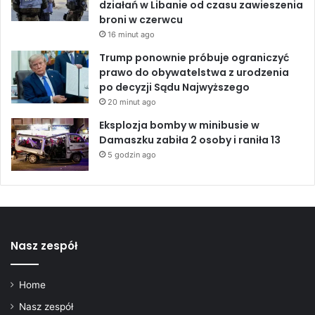
działań w Libanie od czasu zawieszenia
i
broni w czerwcu
r
a
16 minut ago
k
Trump ponownie próbuje ograniczyć
i
prawo do obywatelstwa z urodzenia
e
po decyzji Sądu Najwyższego
t
20 minut ago
w
Z
Eksplozja bomby w minibusie w
a
Damaszku zabiła 2 osoby i raniła 13
t
5 godzin ago
o
c
e
Nasz zespół
Home
Nasz zespół