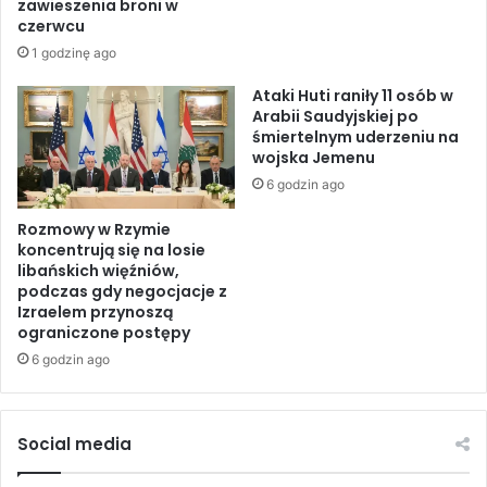
zawieszenia broni w
W
e
czerwcu
s
w
1 godzinę ago
c
B
h
a
Ataki Huti raniły 11 osób w
o
h
Arabii Saudyjskiej po
d
śmiertelnym uderzeniu na
r
wojska Jemenu
z
a
i
j
6 godzin ago
e
n
;
Rozmowy w Rzymie
i
koncentrują się na losie
C
e
libańskich więźniów,
o
;
podczas gdy negocjacje z
m
T
Izraelem przynoszą
u
r
ograniczone postępy
s
w
6 godzin ago
z
a
ą
j
w
ą
i
z
Social media
e
m
d
a