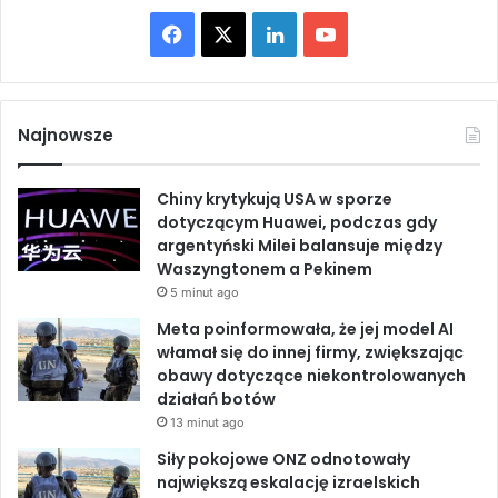
z
s
F
X
L
Y
i
o
e
w
a
i
o
ć
a
p
n
c
n
u
o
e
Najnowsze
d
u
e
k
T
r
d
Chiny krytykują USA w sporze
ó
e
b
e
u
dotyczącym Huawei, podczas gdy
ż
r
argentyński Milei balansuje między
n
z
o
d
b
Waszyngtonem a Pekinem
i
e
5 minut ago
n
o
I
e
i
Meta poinformowała, że jej model AI
a
k
n
włamał się do innej firmy, zwiększając
d
obawy dotyczące niekontrolowanych
r
działań botów
o
13 minut ago
n
Siły pokojowe ONZ odnotowały
ó
największą eskalację izraelskich
w