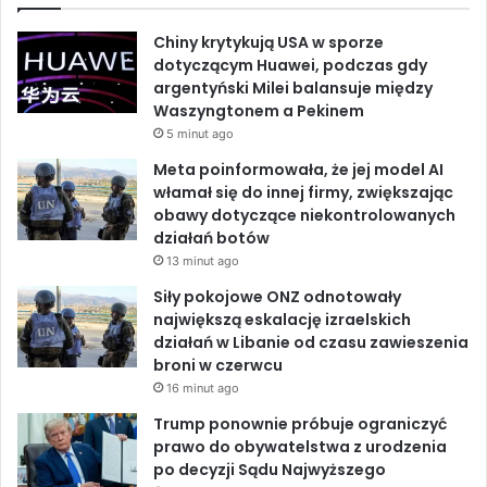
g
e
k
T
i
Chiny krytykują USA w sporze
o
b
e
u
dotyczącym Huawei, podczas gdy
n
argentyński Milei balansuje między
u
o
d
b
Waszyngtonem a Pekinem
Z
5 minut ago
a
o
I
e
t
Meta poinformowała, że jej model AI
k
n
o
włamał się do innej firmy, zwiększając
k
obawy dotyczące niekontrolowanych
i
działań botów
P
13 minut ago
e
Siły pokojowe ONZ odnotowały
r
największą eskalację izraelskich
s
działań w Libanie od czasu zawieszenia
k
broni w czerwcu
i
e
16 minut ago
j
Trump ponownie próbuje ograniczyć
prawo do obywatelstwa z urodzenia
po decyzji Sądu Najwyższego