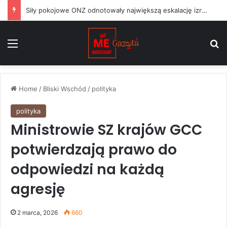
Siły pokojowe ONZ odnotowały największą eskalację izraelskich działań w Libanie od czasu zawieszenia broni w czerwcu
Menu
S
Home
/
Bliski Wschód
/
polityka
polityka
Ministrowie SZ krajów GCC
potwierdzają prawo do
odpowiedzi na każdą
agresję
2 marca, 2026
660