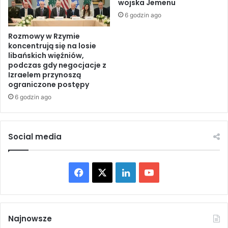
wojska Jemenu
o
j
t
ę
6 godzin ago
y
t
n
Rozmowy w Rzymie
y
koncentrują się na losie
a
s
libańskich więźniów,
K
i
podczas gdy negocjacje z
a
ę
Izraelem przynoszą
b
c
ograniczone postępy
u
y
6 godzin ago
l
o
i
b
K
y
a
w
Social media
n
a
d
t
a
e
F
X
L
Y
h
l
a
i
a
i
o
r
z
r
c
n
u
Najnowsze
e