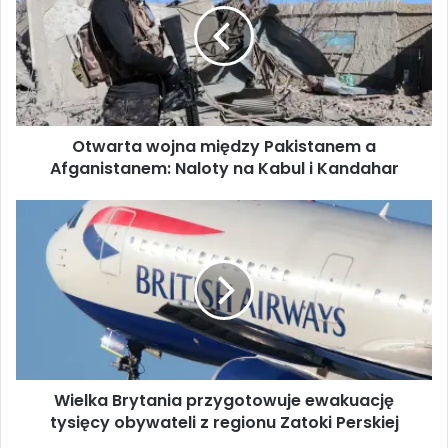
a
r
t
a
w
o
Otwarta wojna między Pakistanem a
j
Afganistanem: Naloty na Kabul i Kandahar
n
a
m
W
i
i
ę
e
d
l
z
k
y
a
P
B
a
r
k
y
i
Wielka Brytania przygotowuje ewakuację
t
s
tysięcy obywateli z regionu Zatoki Perskiej
a
t
n