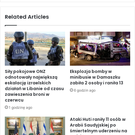
a
i
n
a
Related Articles
e
p
m
r
a
z
A
y
f
g
g
o
a
t
n
o
i
w
Siły pokojowe ONZ
Eksplozja bomby w
s
u
odnotowały największą
minibusie w Damaszku
t
j
eskalację izraelskich
zabiła 2 osoby i raniła 13
a
e
działań w Libanie od czasu
6 godzin ago
n
e
zawieszenia broni w
e
w
czerwcu
m
a
1 godzinę ago
:
k
N
u
Ataki Huti raniły 11 osób w
a
Arabii Saudyjskiej po
a
śmiertelnym uderzeniu na
l
c