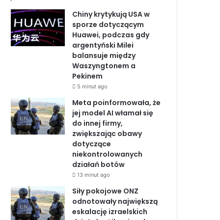
b
e
u
Chiny krytykują USA w
o
d
b
sporze dotyczącym
Huawei, podczas gdy
o
I
e
argentyński Milei
balansuje między
k
n
Waszyngtonem a
Pekinem
5 minut ago
Meta poinformowała, że
jej model AI włamał się
do innej firmy,
zwiększając obawy
dotyczące
niekontrolowanych
działań botów
13 minut ago
Siły pokojowe ONZ
odnotowały największą
eskalację izraelskich