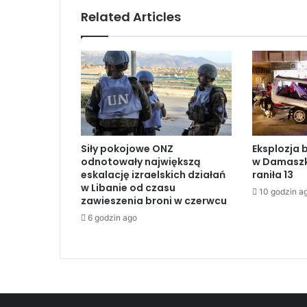
n
Related Articles
-
W
i
n
d
s
o
r
o
Siły pokojowe ONZ
Eksplozja 
p
odnotowały największą
w Damaszku
u
eskalację izraelskich działań
raniła 13
s
w Libanie od czasu
10 godzin a
z
zawieszenia broni w czerwcu
c
6 godzin ago
z
a
p
o
s
i