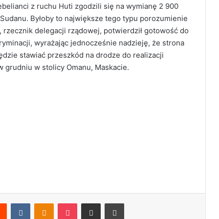
elianci z ruchu Huti zgodzili się na wymianę 2 900
i Sudanu. Byłoby to największe tego typu porozumienie
 rzecznik delegacji rządowej, potwierdził gotowość do
yminacji, wyrażając jednocześnie nadzieję, że strona
dzie stawiać przeszkód na drodze do realizacji
 grudniu w stolicy Omanu, Maskacie.
Reddit
VKontakte
Odnoklassniki
Pocket
Share via Email
Print