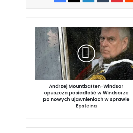
A
n
d
r
z
e
j
M
o
Andrzej Mountbatten-Windsor
u
opuszcza posiadłość w Windsorze
n
t
po nowych ujawnieniach w sprawie
b
Epsteina
a
t
t
e