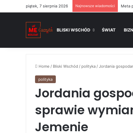
piątek, 7 sierpnia 2026
Najnowsze wiadomości
BLISKI WSCHÓD
ŚWIAT
BIZ
Home
/
Bliski Wschód
/
polityka
/
Jordania gospoda
polityka
Jordania gosp
sprawie wymia
Jemenie