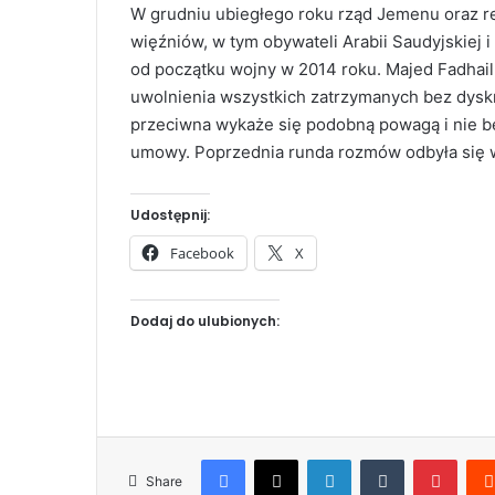
W grudniu ubiegłego roku rząd Jemenu oraz reb
więźniów, w tym obywateli Arabii Saudyjskiej 
od początku wojny w 2014 roku. Majed Fadhail,
uwolnienia wszystkich zatrzymanych bez dyskr
przeciwna wykaże się podobną powagą i nie bę
umowy. Poprzednia runda rozmów odbyła się w
Udostępnij:
Facebook
X
Dodaj do ulubionych:
Facebook
X
LinkedIn
Tumblr
Pinterest
Share