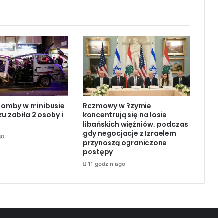
a
j
ą
s
z
y
k
i
:
W
bomby w minibusie
Rozmowy w Rzymie
i
 zabiła 2 osoby i
koncentrują się na losie
z
libańskich więźniów, podczas
y
gdy negocjacje z Izraelem
go
t
przynoszą ograniczone
a
postępy
E
11 godzin ago
r
d
o
g
a