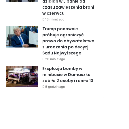
działań w Libanie od
czasu zawieszenia broni
w czerwcu
16 minut ago
Trump ponownie
próbuje ograniczyć
prawo do obywatelstwa
z urodzenia po decyzji
Sądu Najwyższego
20 minut ago
Eksplozja bomby w
minibusie w Damaszku
zabiła 2 osoby i raniła 13
5 godzin ago