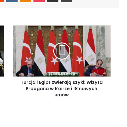
T
u
r
c
j
a
i
E
g
Turcja i Egipt zwierają szyki: Wizyta
i
Erdogana w Kairze i 18 nowych
p
t
umów
z
w
i
e
r