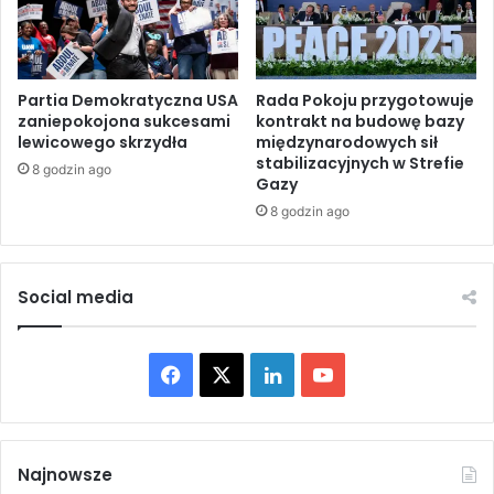
e
r
g
o
o
s
s
ł
i
a
Partia Demokratyczna USA
Rada Pokoju przygotowuje
ę
zaniepokojona sukcesami
kontrakt na budowę bazy
d
lewicowego skrzydła
międzynarodowych sił
p
o
stabilizacyjnych w Strefie
o
7
8 godzin ago
Gazy
d
2
u
8 godzin ago
7
r
3
z
7
ę
o
Social media
d
d
n
p
i
a
F
X
L
Y
k
ź
a
d
a
i
o
d
z
s
i
c
n
u
.
e
Najnowsze
b
r