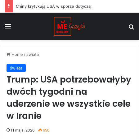
Chiny krytykują USA w sporze dotyczącym Huawei, podczas gdy argentyński Milei balansuje między Waszyngtonem a Pekinem
Menu
S
Home
/
świata
świata
Trump: USA potrzebowałyby
dwóch tygodni na
uderzenie we wszystkie cele
w Iranie
11 maja, 2026
658