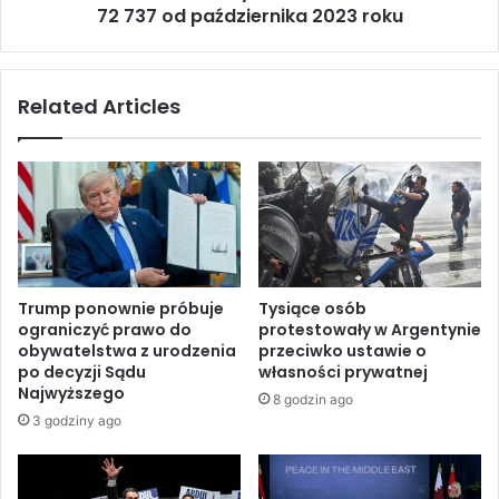
a
72 737 od października 2023 roku
r
I
ś
r
m
a
i
Related Articles
ń
e
c
r
z
t
y
e
k
l
a
n
p
y
o
c
d
h
Trump ponownie próbuje
Tysiące osób
s
w
ograniczyć prawo do
protestowały w Argentynie
z
G
obywatelstwa z urodzenia
przeciwko ustawie o
y
a
po decyzji Sądu
własności prywatnej
w
z
Najwyższego
8 godzin ago
a
i
3 godziny ago
j
e
ą
w
c
z