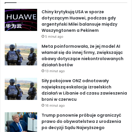
e
k
T
e
n
z
Chiny krytykują USA w sporze
i
b
e
u
p
dotyczącym Huawei, podczas gdy
k
i
argentyński Milei balansuje między
a
o
d
b
e
Waszyngtonem a Pekinem
2
c
0
5 minut ago
o
I
e
z
2
Meta poinformowała, że jej model AI
e
3
k
n
włamał się do innej firmy, zwiększając
ń
r
obawy dotyczące niekontrolowanych
s
o
działań botów
t
k
13 minut ago
w
u
a
Siły pokojowe ONZ odnotowały
największą eskalację izraelskich
działań w Libanie od czasu zawieszenia
broni w czerwcu
16 minut ago
Trump ponownie próbuje ograniczyć
prawo do obywatelstwa z urodzenia
po decyzji Sądu Najwyższego