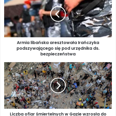
m
i
a
l
i
b
a
Armia libańska aresztowała Irańczyka
ń
podszywającego się pod urzędnika ds.
s
k
bezpieczeństwa
a
a
L
r
i
e
c
s
z
z
b
t
a
o
o
w
f
a
i
ł
Liczba ofiar śmiertelnych w Gazie wzrosła do
a