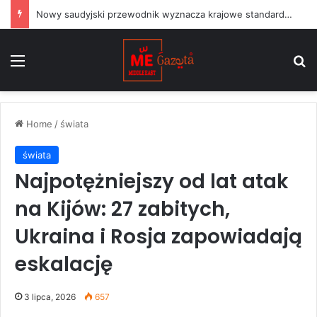
Nowy saudyjski przewodnik wyznacza krajowe standardy dla projektów sztuki publicznej
Menu
S
Home
/
świata
świata
Najpotężniejszy od lat atak
na Kijów: 27 zabitych,
Ukraina i Rosja zapowiadają
eskalację
3 lipca, 2026
657