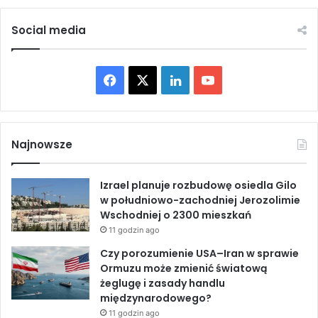
e
i
n
e
Social media
c
j
j
i
i
P
F
X
L
Y
a
k
a
i
o
i
s
c
n
u
t
Najnowsze
a
e
k
T
n
Izrael planuje rozbudowę osiedla Gilo
u
b
e
u
w południowo-zachodniej Jerozolimie
o
Wschodniej o 2300 mieszkań
m
o
d
b
ó
11 godzin ago
w
o
I
e
Czy porozumienie USA–Iran w sprawie
i
Ormuzu może zmienić światową
l
k
n
żeglugę i zasady handlu
i
międzynarodowego?
r
11 godzin ago