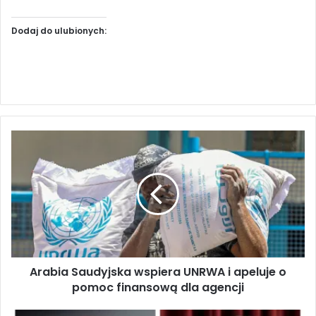
Dodaj do ulubionych:
A
r
a
b
i
a
S
a
u
Arabia Saudyjska wspiera UNRWA i apeluje o
d
pomoc finansową dla agencji
y
j
s