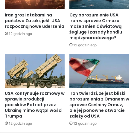
e
i
o
c
Iran grozi atakami na
Czy porozumienie USA–
p
z
państwa Zatoki, jeśli USA
Iran w sprawie Ormuzu
o
n
rozpoczną nowe uderzenia
może zmienić światową
m
y
żeglugę i zasady handlu
12 godzin ago
o
c
międzynarodowego?
c
h
12 godzin ago
f
A
i
r
n
a
a
b
n
i
s
i
o
S
w
a
USA kontynuuje rozmowy w
Iran twierdzi, że jest bliski
ą
sprawie produkcji
porozumienia z Omanem w
u
pocisków Patriot przez
sprawie Cieśniny Ormuz,
d
d
Ukrainę mimo wątpliwości
ale jej ponowne otwarcie
l
y
Trumpa
zależy od USA
a
j
a
12 godzin ago
12 godzin ago
s
g
k