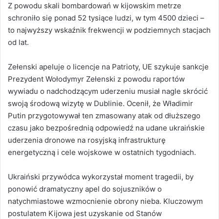
Z powodu skali bombardowań w kijowskim metrze
schroniło się ponad 52 tysiące ludzi, w tym 4500 dzieci –
to najwyższy wskaźnik frekwencji w podziemnych stacjach
od lat.
Zełenski apeluje o licencje na Patrioty, UE szykuje sankcje
Prezydent Wołodymyr Zełenski z powodu raportów
wywiadu o nadchodzącym uderzeniu musiał nagle skrócić
swoją środową wizytę w Dublinie. Ocenił, że Władimir
Putin przygotowywał ten zmasowany atak od dłuższego
czasu jako bezpośrednią odpowiedź na udane ukraińskie
uderzenia dronowe na rosyjską infrastrukturę
energetyczną i cele wojskowe w ostatnich tygodniach.
Ukraiński przywódca wykorzystał moment tragedii, by
ponowić dramatyczny apel do sojuszników o
natychmiastowe wzmocnienie obrony nieba. Kluczowym
postulatem Kijowa jest uzyskanie od Stanów