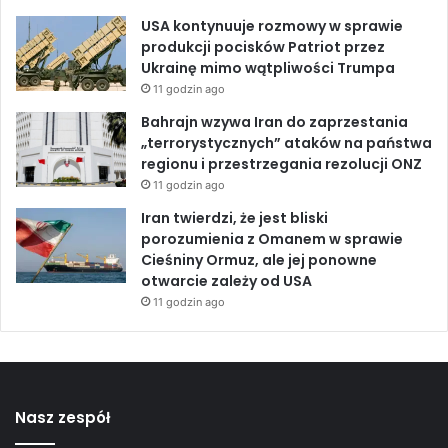
o
z
USA kontynuuje rozmowy w sprawie
m
produkcji pocisków Patriot przez
o
Ukrainę mimo wątpliwości Trumpa
w
11 godzin ago
y
Bahrajn wzywa Iran do zaprzestania
U
„terrorystycznych” ataków na państwa
S
regionu i przestrzegania rezolucji ONZ
A
11 godzin ago
-
I
Iran twierdzi, że jest bliski
r
porozumienia z Omanem w sprawie
a
Cieśniny Ormuz, ale jej ponowne
n
otwarcie zależy od USA
11 godzin ago
Nasz zespół