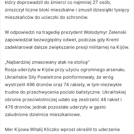
który doprowadził do śmierci co najmniej 27 osób,
zniszczył liczne bloki mieszkalne i zmusił dziesiątki tysięcy
mieszkańców do ucieczki do schronów.
W odpowiedzi na tragedię prezydent Wołodymyr Zełenski
zapowiedział bezwzględny odwet, podczas gdy Kreml
zadeklarował dalsze zwiększanie presji militarnej na Kijów.
„Najbardziej zmasowany atak na stolicę”
Rosja uderzyła w Kijów przy użyciu ogromnego arsenału.
Ukraińskie Siły Powietrzne poinformowały, że wróg
wystrzelił 496 dronów oraz 74 rakiety, w tym niezwykle
trudne do przechwycenia pociski balistyczne. Ukraińskiej
obronie przeciwlotniczej udało się zestrzelić 48 rakiet i
476 dronów, jednak pozostałe uderzyły w gęsto
zaludnione dzielnice mieszkaniowe.
Mer Kijowa Witalij Kliczko wprost określił to uderzenie