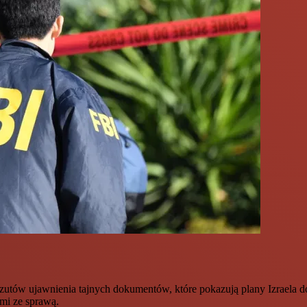
utów ujawnienia tajnych dokumentów, które pokazują plany Izraela do
mi ze sprawą.