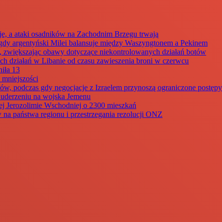
je, a ataki osadników na Zachodnim Brzegu trwają
dy argentyński Milei balansuje między Waszyngtonem a Pekinem
my, zwiększając obawy dotyczące niekontrolowanych działań botów
ch działań w Libanie od czasu zawieszenia broni w czerwcu
iła 13
 mniejszości
ów, podczas gdy negocjacje z Izraelem przynoszą ograniczone postępy
m uderzeniu na wojska Jemenu
ej Jerozolimie Wschodniej o 2300 mieszkań
 na państwa regionu i przestrzegania rezolucji ONZ