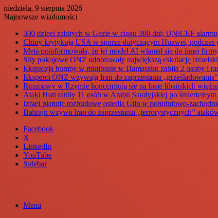
niedziela, 9 sierpnia 2026
Najnowsze wiadomości
300 dzieci zabitych w Gazie w ciągu 300 dni; UNICEF alarmu
Chiny krytykują USA w sporze dotyczącym Huawei, podczas g
Meta poinformowała, że jej model AI włamał się do innej fir
Siły pokojowe ONZ odnotowały największą eskalację izraelski
Eksplozja bomby w minibusie w Damaszku zabiła 2 osoby i ran
Eksperci ONZ wzywają Iran do zaprzestania „prześladowania”
Rozmowy w Rzymie koncentrują się na losie libańskich więźni
Ataki Huti raniły 11 osób w Arabii Saudyjskiej po śmiertelny
Izrael planuje rozbudowę osiedla Gilo w południowo-zachodni
Bahrajn wzywa Iran do zaprzestania „terrorystycznych” ataków
Facebook
X
LinkedIn
YouTube
Sidebar
Menu