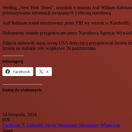
Według „New York Times”, urzędnik o imieniu Asif William Rahman z
przekazywania informacji związanych z obroną narodową.
Asif Rahman został aresztowany przez FBI we wtorek w Kambodży i 
Dokumenty zostały przygotowane przez Narodową Agencję Wywiadu Geo
Zdjęcia stanowiły tajną ocenę USA dotyczącą przygotowań Izraela do
Izraela na irańskie cele wojskowe 26 października.
Udostępnij:
Facebook
X
Dodaj do ulubionych:
14 listopada, 2024
659
Facebook
X
LinkedIn
Skype
Messenger
Messenger
WhatsApp
Share