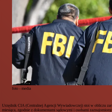
foto - media
Urzędnik CIA (Centralnej Agencji Wywiadowczej) stoi w obliczu zarz
miesiąca, zgodnie z dokumentami sądowymi i osobami zaznajomiony