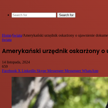
Search for
Home
/
świata
/
Amerykański urzędnik oskarżony o ujawnienie dokumen
świata
Amerykański urzędnik oskarżony o 
14 listopada, 2024
659
Facebook
X
LinkedIn
Skype
Messenger
Messenger
WhatsApp