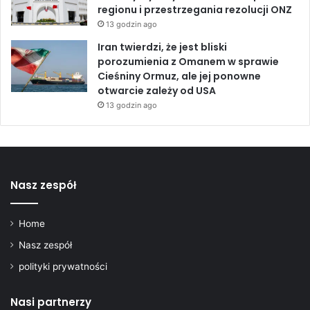
n
regionu i przestrzegania rezolucji ONZ
i
13 godzin ago
k
a
Iran twierdzi, że jest bliski
2
porozumienia z Omanem w sprawie
0
Cieśniny Ormuz, ale jej ponowne
2
otwarcie zależy od USA
3
13 godzin ago
r
o
k
u
Nasz zespół
Home
Nasz zespół
polityki prywatności
Nasi partnerzy