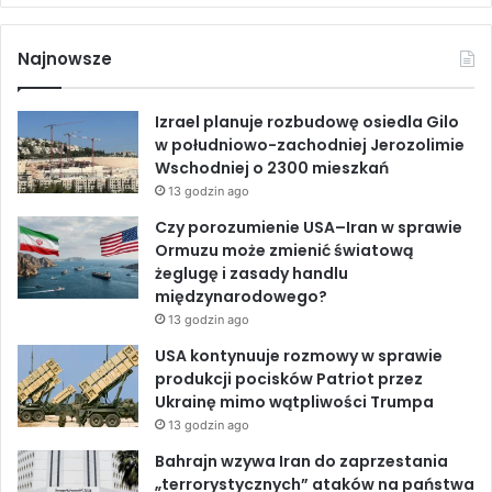
a
i
o
n
e
j
c
n
u
k
Najnowsze
a
e
k
T
m
Izrael planuje rozbudowę osiedla Gilo
p
b
e
u
w południowo-zachodniej Jerozolimie
a
Wschodniej o 2300 mieszkań
n
o
d
b
13 godzin ago
i
i
o
I
e
Czy porozumienie USA–Iran w sprawie
o
Ormuzu może zmienić światową
d
k
n
żeglugę i zasady handlu
7
międzynarodowego?
p
13 godzin ago
a
USA kontynuuje rozmowy w sprawie
ź
produkcji pocisków Patriot przez
d
Ukrainę mimo wątpliwości Trumpa
z
i
13 godzin ago
e
Bahrajn wzywa Iran do zaprzestania
r
„terrorystycznych” ataków na państwa