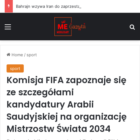
Bahrajn wzywa Iran do zaprzestania „terrorystycznych” ataków na państwa regionu i przestrzegania rezolucji ONZ
Menu
S
Home
/
sport
sport
Komisja FIFA zapoznaje się
ze szczegółami
kandydatury Arabii
Saudyjskiej na organizację
Mistrzostw Świata 2034