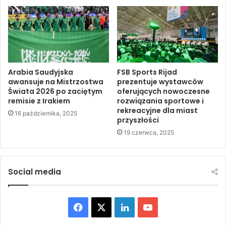
ś
4
ć
0
p
9
l
z
a
a
n
b
o
Arabia Saudyjska
FSB Sports Rijad
i
awansuje na Mistrzostwa
prezentuje wystawców
w
t
Świata 2026 po zaciętym
oferujących nowoczesne
a
y
remisie z Irakiem
rozwiązania sportowe i
n
c
rekreacyjne dla miast
e
16 października, 2025
h
przyszłości
g
w
19 czerwca, 2025
o
i
p
z
r
r
z
a
Social media
e
e
z
l
I
s
F
X
L
Y
r
k
a
i