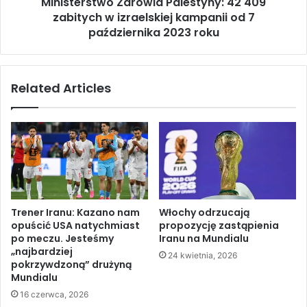
Ministerstwo Zdrowia Palestyny: 42 409
t
a
zabitych w izraelskiej kampanii od 7
w
m
o
października 2023 roku
a
Z
c
d
h
r
Related Articles
u
o
n
w
a
i
w
a
a
P
ż
a
n
l
ą
e
o
s
Trener Iranu: Kazano nam
Włochy odrzucają
s
t
opuścić USA natychmiast
propozycję zastąpienia
o
y
po meczu. Jesteśmy
Iranu na Mundialu
b
n
„najbardziej
24 kwietnia, 2026
i
y
pokrzywdzoną” drużyną
s
:
Mundialu
t
4
16 czerwca, 2026
o
2