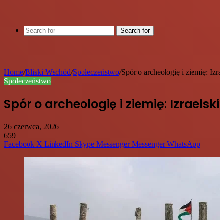
Search for
Home
/
Bliski Wschód
/
Społeczeństwo
/
Spór o archeologię i ziemię: I
Społeczeństwo
Spór o archeologię i ziemię: Izrael
26 czerwca, 2026
659
Facebook
X
LinkedIn
Skype
Messenger
Messenger
WhatsApp