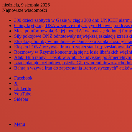
niedziela, 9 sierpnia 2026
Najnowsze wiadomości
300 dzieci zabitych w Gazie w ciągu 300 dni; UNICEF alarmu
Chiny krytykują USA w sporze dotyczącym Huawei, podczas g
Meta poinformowała, że jej model AI włamał się do innej fir
Siły pokojowe ONZ odnotowały największą eskalację izraelski
Eksplozja bomby w minibusie w Damaszku zabiła 2 osoby i ran
Eksperci ONZ wzywają Iran do zaprzestania „prześladowania”
Rozmowy w Rzymie koncentrują się na losie libańskich więźni
Ataki Huti raniły 11 osób w Arabii Saudyjskiej po śmiertelny
Izrael planuje rozbudowę osiedla Gilo w południowo-zachodni
Bahrajn wzywa Iran do zaprzestania „terrorystycznych” ataków
Facebook
X
LinkedIn
YouTube
Sidebar
Menu