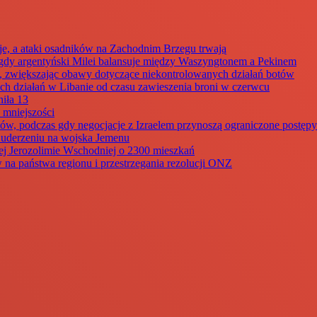
je, a ataki osadników na Zachodnim Brzegu trwają
dy argentyński Milei balansuje między Waszyngtonem a Pekinem
my, zwiększając obawy dotyczące niekontrolowanych działań botów
ch działań w Libanie od czasu zawieszenia broni w czerwcu
iła 13
 mniejszości
ów, podczas gdy negocjacje z Izraelem przynoszą ograniczone postępy
m uderzeniu na wojska Jemenu
ej Jerozolimie Wschodniej o 2300 mieszkań
 na państwa regionu i przestrzegania rezolucji ONZ