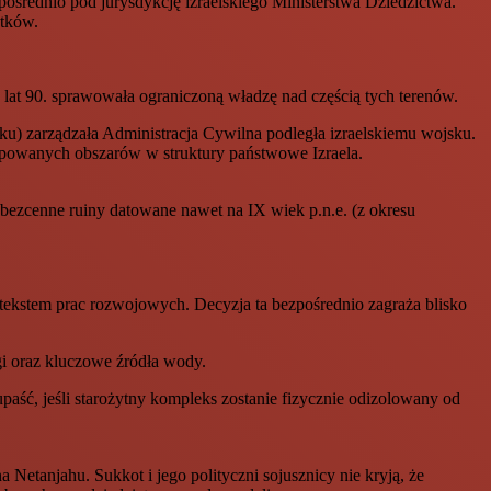
ośrednio pod jurysdykcję izraelskiego Ministerstwa Dziedzictwa.
ytków.
lat 90. sprawowała ograniczoną władzę nad częścią tych terenów.
u) zarządzała Administracja Cywilna podległa izraelskiemu wojsku.
kupowanych obszarów w struktury państwowe Izraela.
bezcenne ruiny datowane nawet na IX wiek p.n.e. (z okresu
etekstem prac rozwojowych. Decyzja ta bezpośrednio zagraża blisko
gi oraz kluczowe źródła wody.
aść, jeśli starożytny kompleks zostanie fizycznie odizolowany od
Netanjahu. Sukkot i jego polityczni sojusznicy nie kryją, że