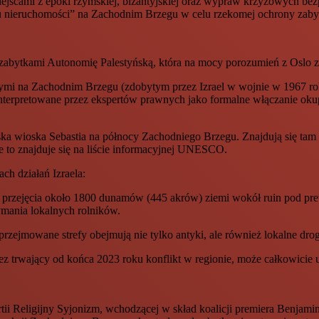
ejscami z epoki rzymskiej, bizantyjskiej oraz wypraw krzyżowych bezp
pu nieruchomości” na Zachodnim Brzegu w celu rzekomej ochrony zab
abytkami Autonomię Palestyńską, która na mocy porozumień z Oslo z 
nymi na Zachodnim Brzegu (zdobytym przez Izrael w wojnie w 1967 rok
t interpretowane przez ekspertów prawnych jako formalne włączanie o
ska wioska Sebastia na północy Zachodniego Brzegu. Znajdują się tam 
ce to znajduje się na liście informacyjnej UNESCO.
h działań Izraela:
an przejęcia około 1800 dunamów (445 akrów) ziemi wokół ruin pod pr
mania lokalnych rolników.
przejmowane strefy obejmują nie tylko antyki, ale również lokalne dro
trwający od końca 2023 roku konflikt w regionie, może całkowicie up
ii Religijny Syjonizm, wchodzącej w skład koalicji premiera Benjamina 