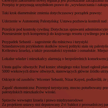
Głównym założeniem nowej regulacji jest przekazanie zarządzania mi
Przepisy te przyznają urzędnikom prawo do „wywłaszczania i zaku
Taki krok diametralnie zmienia dotychczasowy porządek prawny:
Uderzenie w Autonomię Palestyńską: Ustawa pozbawia kontroli nad z
Przejście pod kontrolę cywilną: Dotychczas sprawami administracyj
Przeniesienie tych kompetencji do krajowego resortu cywilnego jes
Przypadek Sebastii – zagrożenie dla rolnictwa i turystyki
Sztandarowym przykładem skutków nowej polityki stała się palestyń
Królestwa Izraela), a także pozostałości rzymskie i osmańskie. Miejs
Lokalne władze i mieszkańcy alarmują o bezpośrednich konsekwencjac
Utrata gajów oliwnych: Pod koniec ubiegłego roku Izrael ogłosił pl
5000 wiekowych drzew oliwnych, stanowiących główne źródło utrzy
Odcięcie od zasobów: Wicemer Sebastii, Nizar Kayed, podkreślił, że 
Zapaść ekonomiczna: Przemysł turystyczny, mocno poturbowany przez 
palestyńskich mieszkańców wioski.
Sprzeciw wewnątrz Izraela i prawo międzynarodowe
Za projektem ustawy stoi deputowany Zvi Sukkot z proosadniczej part